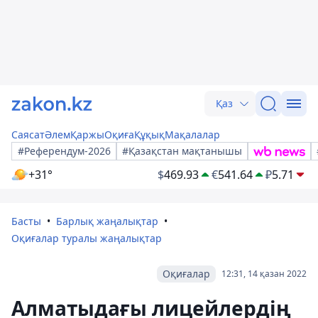
Қаз
Саясат
Әлем
Қаржы
Оқиға
Құқық
Мақалалар
#Референдум-2026
#Қазақстан мақтанышы
+31°
$
469.93
€
541.64
₽
5.71
Басты
Барлық жаңалықтар
Оқиғалар туралы жаңалықтар
Оқиғалар
12:31, 14 қазан 2022
Алматыдағы лицейлердің