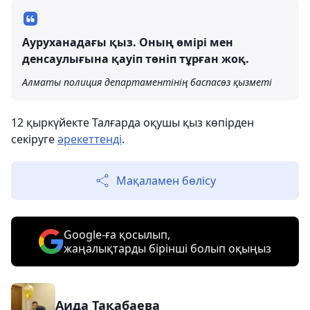
Ауруханадағы қыз. Оның өмірі мен
денсаулығына қауіп төніп тұрған жоқ.
Алматы полиция департаментінің баспасөз қызметі
12 қыркүйекте Талғарда оқушы қыз көпірден
секіруге
әрекеттенді
.
Мақаламен бөлісу
Google-ға қосылып,
жаңалықтарды бірінші болып оқыңыз
Аида Тақабаева