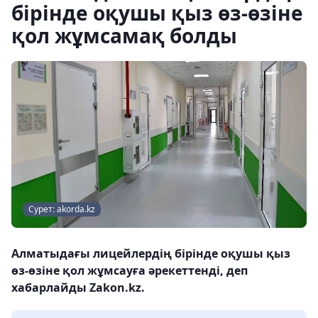
бірінде оқушы қыз өз-өзіне
қол жұмсамақ болды
Сурет: akorda.kz
Алматыдағы лицейлердің бірінде оқушы қыз
өз-өзіне қол жұмсауға әрекеттенді, деп
хабарлайды Zakon.kz.