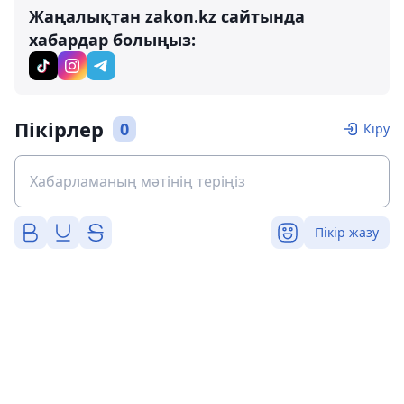
Жаңалықтан zakon.kz сайтында
хабардар болыңыз:
Пікірлер
0
Кіру
Пікір жазу