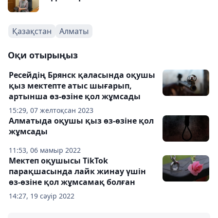
Қазақстан
Алматы
Оқи отырыңыз
Ресейдің Брянск қаласында оқушы
қыз мектепте атыс шығарып,
артынша өз-өзіне қол жұмсады
15:29, 07 желтоқсан 2023
Алматыда оқушы қыз өз-өзіне қол
жұмсады
11:53, 06 мамыр 2022
Мектеп оқушысы TikTok
парақшасында лайк жинау үшін
өз-өзіне қол жұмсамақ болған
14:27, 19 сәуір 2022