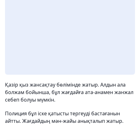
Қазір қыз жансақтау бөлімінде жатыр. Алдын ала
болжам бойынша, бұл жағдайға ата-анамен жанжал
себеп болуы мүмкін.
Полиция бұл іске қатысты тергеуді бастағанын
айтты. Жағдайдың мән-жайы анықталып жатыр.