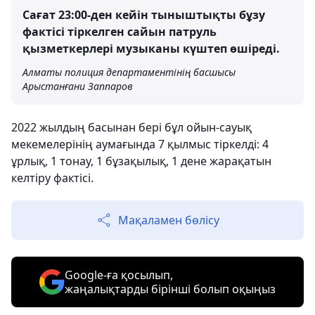
Сағат 23:00-ден кейін тыныштықты бұзу
фактісі тіркелген сайын патруль
қызметкерлері музыканы күштеп өшіреді.
Алматы полиция департаментінің басшысы
Арыстанғани Заппаров
2022 жылдың басынан бері бұл ойын-сауық
мекемелерінің аумағында 7 қылмыс тіркелді: 4
ұрлық, 1 тонау, 1 бұзақылық, 1 дене жарақатын
келтіру фактісі.
Мақаламен бөлісу
Google-ға қосылып,
жаңалықтарды бірінші болып оқыңыз