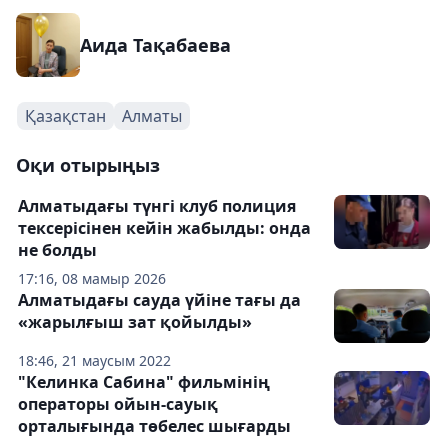
Аида Тақабаева
Қазақстан
Алматы
Оқи отырыңыз
Алматыдағы түнгі клуб полиция
тексерісінен кейін жабылды: онда
не болды
17:16, 08 мамыр 2026
Алматыдағы сауда үйіне тағы да
«жарылғыш зат қойылды»
18:46, 21 маусым 2022
"Келинка Сабина" фильмінің
операторы ойын-сауық
орталығында төбелес шығарды