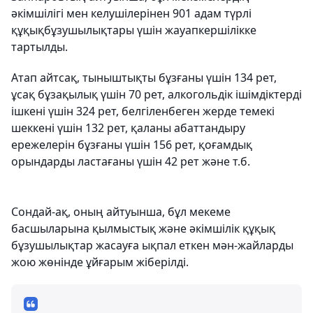
әкімшілігі мен келушілерінен 901 адам түрлі
құқықбұзушылықтары үшін жауапкершілікке
тартылды.
Атап айтсақ, тыныштықты бұзғаны үшін 134 рет,
ұсақ бұзақылық үшін 70 рет, алкогольдік ішімдіктерді
ішкені үшін 324 рет, белгіленбеген жерде темекі
шеккені үшін 132 рет, қаланы абаттандыру
ережелерін бұзғаны үшін 156 рет, қоғамдық
орындарды ластағаны үшін 42 рет және т.б.
Сондай-ақ, оның айтуынша, бұл мекеме
басшыларына қылмыстық және әкімшілік құқық
бұзушылықтар жасауға ықпал еткен мән-жайларды
жою жөнінде ұйғарым жіберілді.