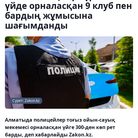
үйде орналасқан 9 клуб пен
бардың жұмысына
шағымданды
Сурет: Zakon.kz
Алматыда полицейлер тоғыз ойын-сауық
мекемесі орналасқан үйге 300-ден көп рет
барды, деп хабарлайды Zakon.kz.