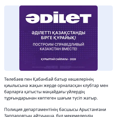
Төлебаев пен Қабанбай батыр көшелерінің
қиылысына жақын жерде орналасқан клубтар мен
барларға қатысты маңайдағы үйлердің
тұрғындарынан көптеген шағым түсіп жатыр.
Полиция департаментінің басшысы Арыстанғани
Заппаровтың айтуынша, бұл мекемелердің