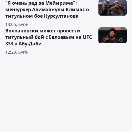
"Я очень рад за Мейирима":
менеджер Алимханулы Климас о
титульном бое Нурсултанова
13:05, Бүгін
Волкановски может провести
титульный бой с Евлоевым на UFC
333 в Абу-Даби
12:23, Бүгін