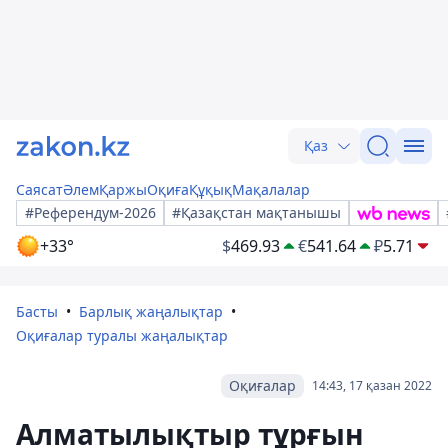
Қаз
Саясат
Әлем
Қаржы
Оқиға
Құқық
Мақалалар
#Референдум-2026
#Қазақстан мақтанышы
+33°
$
469.93
€
541.64
₽
5.71
Басты
Барлық жаңалықтар
Оқиғалар туралы жаңалықтар
Оқиғалар
14:43, 17 қазан 2022
Алматылықтыр тұрғын