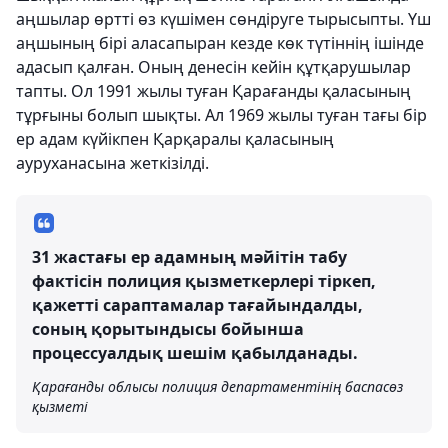
аңшылар өртті өз күшімен сөндіруге тырысыпты. Үш
аңшының бірі аласапыран кезде көк түтіннің ішінде
адасып қалған. Оның денесін кейін құтқарушылар
тапты. Ол 1991 жылы туған Қарағанды ​​қаласының
тұрғыны болып шықты. Ал 1969 жылы туған тағы бір
ер адам күйікпен Қарқаралы қаласының
ауруханасына жеткізілді.
31 жастағы ер адамның мәйітін табу
фактісін полиция қызметкерлері тіркеп,
қажетті сараптамалар тағайындалды,
соның қорытындысы бойынша
процессуалдық шешім қабылданады.
Қарағанды ​​облысы полиция департаментінің баспасөз
қызметі