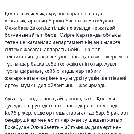
Қоянды ауылдық округіне қарасты шаруа
қожалықтарының бірінің басшысы Еркебұлан
Олжабаев Zakon.kz тілшісіне ауылда не жағдай
болғанын айтып берді. Әзірге Қарағанды ​​облысы
төтенше жағдайлар департаментінің аңшыларға
сілтеме жасаған ақпараты бойынша өрт
техниканың қызып кетуінен шыққанымен, жергілікті
тұрғындар басқа себепке күдіктеніп отыр. Ауыл
тұрғындарының кейбірі аңшылар табиғи
жасырынатын жерінен аңды үркіту үшін шөптіәдейі
өртеуі мүмкін деп ойлайтынын жасырмады.
Ауыл тұрғындарының айтуынша, қазір Қоянды
ауылдық округіндегі өрт толық дерлік сөндірілді.
Кейбір жерлерде өрт ошақтары әлі де бар, бірақ өрт
сөндірушілер мен еріктілер оған су шашып жатыр.
Еркебұлан Олжабаевтың айтуынша, дала өртінен