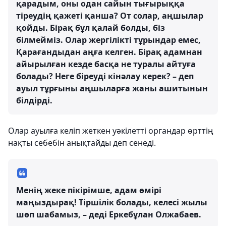
қарадым, оны одан сайын тығырыққа
тіреудің қажеті қанша? От солар, аңшылар
қойды. Бірақ бұл қалай болды, біз
білмейміз. Олар жергілікті тұрындар емес,
Қарағандыдан аңға келген. Бірақ адамнан
айырылған кезде басқа не туралы айтуға
болады? Неге біреуді кінәлау керек? – деп
ауыл тұрғыны аңшыларға жаны ашитынын
білдірді.
Олар ауылға келіп жеткен уәкілетті органдар өрттің
нақты себебін анықтайды деп сенеді.
Менің жеке пікірімше, адам өмірі
маңыздырақ! Тіршілік болады, келесі жылы
шөп шабамыз, – деді Еркебұлан Олжабаев.