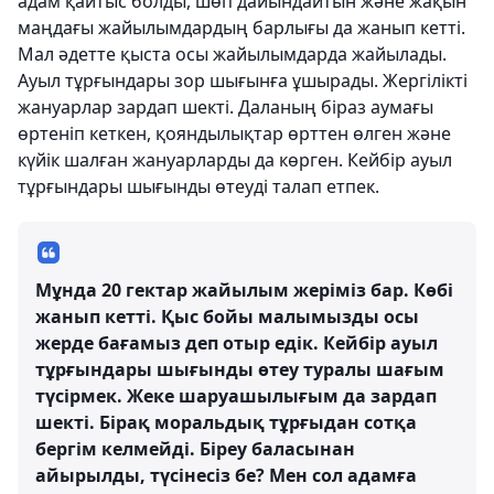
адам қайтыс болды, шөп дайындайтын және жақын
маңдағы жайылымдардың барлығы да жанып кетті.
Мал әдетте қыста осы жайылымдарда жайылады.
Ауыл тұрғындары зор шығынға ұшырады. Жергілікті
жануарлар зардап шекті. Даланың біраз аумағы
өртеніп кеткен, қояндылықтар өрттен өлген және
күйік шалған жануарларды да көрген. Кейбір ауыл
тұрғындары шығынды өтеуді талап етпек.
Мұнда 20 гектар жайылым жеріміз бар. Көбі
жанып кетті. Қыс бойы малымызды осы
жерде бағамыз деп отыр едік. Кейбір ауыл
тұрғындары шығынды өтеу туралы шағым
түсірмек. Жеке шаруашылығым да зардап
шекті. Бірақ моральдық тұрғыдан сотқа
бергім келмейді. Біреу баласынан
айырылды, түсінесіз бе? Мен сол адамға