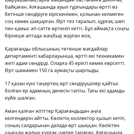
байқаған. Алғашында ауыл тұрғындары өртті өз
бетінше сөндіруге кіріскенімен, қолынан келмеген
соң көмек шақырған. Өрт тез таралып, құрғақ шөп
пен қамыс әп-сәтте өртеніп кетті. Бұл аймақта соңғы
бірнеше аптада жаңбыр жауған жоқ.
Қарағанды ​​облысының төтенше жағдайлар
департаменті хабарлауынша, өртті екі техникамен
жеті адам сөндірді. Оларға 45 ерікті көмек көрсетті.
Өрт шамамен 150 га аумақты шарпыды.
17 қазан күні таңертең өрт сөндірушілер қайтыс
болған ер адамның денесін тапты. Тағы екі адамды
күйік шалған.
Аман қалған жігіттер Қарағандыдан аңға
келгендерін айтты. Көліктің коллектор қызып кетіп,
соның салдарынан далада өрт шыққан. Көліктен
шыққан жалын құрғақ шөпке тараған. Алғашында