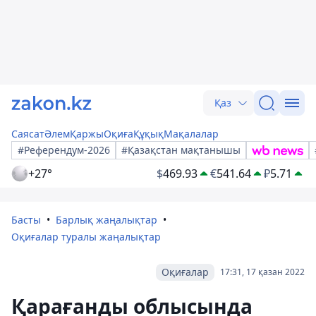
Қаз
Саясат
Әлем
Қаржы
Оқиға
Құқық
Мақалалар
#Референдум-2026
#Қазақстан мақтанышы
+27°
$
469.93
€
541.64
₽
5.71
Басты
Барлық жаңалықтар
Оқиғалар туралы жаңалықтар
Оқиғалар
17:31, 17 қазан 2022
Қарағанды ​​облысында