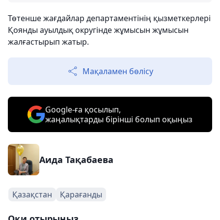
Төтенше жағдайлар департаментінің қызметкерлері
Қоянды ауылдық округінде жұмысын жұмысын
жалғастырып жатыр.
Мақаламен бөлісу
Google-ға қосылып,
жаңалықтарды бірінші болып оқыңыз
Аида Тақабаева
Қазақстан
Қарағанды
Оқи отырыңыз