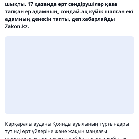
шықты. 17 қазанда өрт сөндірушілер қаза
тапқан ер адамның, сондай-ақ күйік шалған екі
адамның денесін тапты, деп хабарлайды
Zakon.kz.
Қарқаралы ауданы Қоянды ауылының тұрғындары
түтінді өрт үйлеріне және жақын маңдағы
шаруашылықтарға жақындай бастағанға дейін-ақ