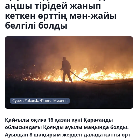
аңшы тірідей жанып
кеткен өрттің мән-жайы
белгілі болды
Сурет: Zakon.kz/Павел Михеев
Қайғылы оқиға 16 қазан күні Қарағанды ​​
облысындағы Қоянды ауылы маңында болды.
Ауылдан 8 шақырым жердегі далада қатты өрт