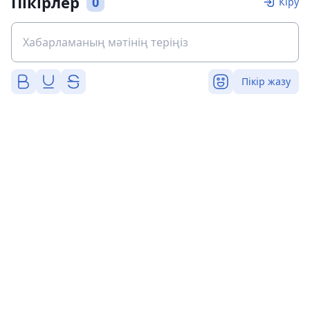
Пікірлер
0
Кіру
Пікір жазу