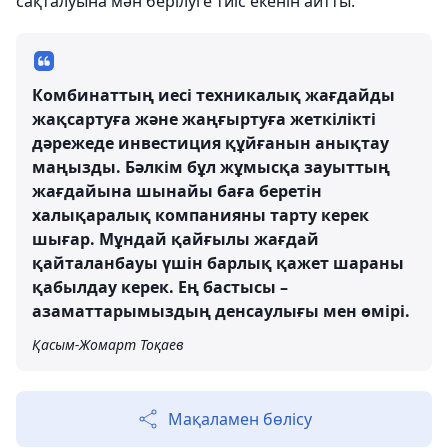
сақталуына мән берілуге тиіс екенін айтты.
Комбинаттың иесі техникалық жағдайды
жақсартуға және жаңғыртуға жеткілікті
дәрежеде инвестиция құйғанын анықтау
маңызды. Бәлкім бұл жұмысқа зауыттың
жағдайына шынайы баға беретін
халықаралық компанияны тарту керек
шығар. Мұндай қайғылы жағдай
қайталанбауы үшін барлық қажет шараны
қабылдау керек. Ең бастысы –
азаматтарымыздың денсаулығы мен өмірі.
Қасым-Жомарт Тоқаев
Мақаламен бөлісу