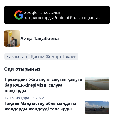
Google-ға қосылып,
жаңалықтарды бірінші болып оқыңыз
Аида Тақабаева
Қазақстан
Қасым-Жомарт Тоқаев
Оқи отырыңыз
Президент Жайықты сақтап қалуға
бар күш-жігерімізді салуға
шақырды
12:16, 08 қараша 2022
Тоқаев Маңғыстау облысындағы
жолдарды жөндеуді тапсырды