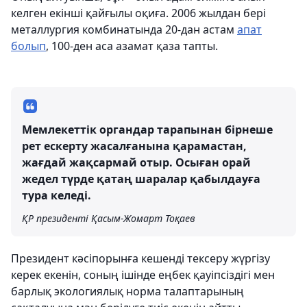
келген екінші қайғылы оқиға. 2006 жылдан бері
металлургия комбинатында 20-дан астам
апат
болып
, 100-ден аса азамат қаза тапты.
Мемлекеттік органдар тарапынан бірнеше
рет ескерту жасалғанына қарамастан,
жағдай жақсармай отыр. Осыған орай
жедел түрде қатаң шаралар қабылдауға
тура келеді.
ҚР президенті Қасым-Жомарт Тоқаев
Президент кәсіпорынға кешенді тексеру жүргізу
керек екенін, соның ішінде еңбек қауіпсіздігі мен
барлық экологиялық норма талаптарының