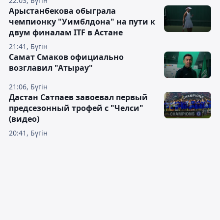
22:03, Бүгін
Арыстанбекова обыграла
чемпионку "Уимблдона" на пути к
двум финалам ITF в Астане
21:41, Бүгін
Самат Смаков официально
возглавил "Атырау"
21:06, Бүгін
Дастан Сатпаев завоевал первый
предсезонный трофей с "Челси"
(видео)
20:41, Бүгін