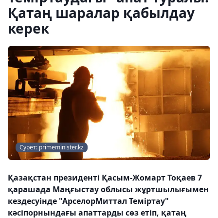
Қатаң шаралар қабылдау
керек
Сурет: primeminister.kz
Қазақстан президенті Қасым-Жомарт Тоқаев 7
қарашада Маңғыстау облысы жұртшылығымен
кездесуінде "АрселорМиттал Теміртау"
кәсіпорнындағы апаттарды сөз етіп, қатаң