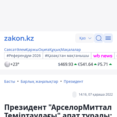
Қаз
Саясат
Әлем
Қаржы
Оқиға
Құқық
Мақалалар
#Референдум-2026
#Қазақстан мақтанышы
+23°
$
469.93
€
541.64
₽
5.71
Басты
Барлық жаңалықтар
Президент
14:16, 07 қараша 2022
Президент "АрселорМиттал
Теміртаудағы" апат туралы: