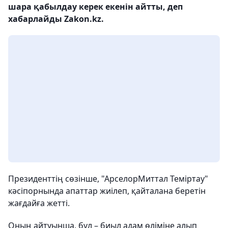
шара қабылдау керек екенін айтты, деп
хабарлайды Zakon.kz.
Президенттің сөзінше, "АрселорМиттал Теміртау"
кәсіпорнында апаттар жиілеп, қайталана беретін
жағдайға жетті.
Оның айтуынша, бұл – биыл адам өліміне алып