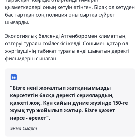
қызметкерлері оның кетуін өтінген. Бірақ ол кетуден
бас тартқан соң полиция оны сыртқа сүйреп
шығарды.
Экологиялық белсенді Аттенборомен климаттың
өзгеруі туралы сөйлескісі келді. Сонымен қатар ол
жүргізушінің табиғат туралы енді шығатын деректі
фильмдерін сынаған.
"Бізге нені жоғалтып жатқанымызды
көрсететін басқа деректі сериялардың
қажеті жоқ. Күн сайын дүние жүзінде 150-ге
жуық түр жойылып жатыр. Бізге қажет
нәрсе - әрекет".
Эмма Смарт