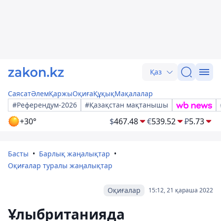
Қаз
Саясат
Әлем
Қаржы
Оқиға
Құқық
Мақалалар
#Референдум-2026
#Қазақстан мақтанышы
+30°
$
467.48
€
539.52
₽
5.73
Басты
Барлық жаңалықтар
Оқиғалар туралы жаңалықтар
Оқиғалар
15:12, 21 қараша 2022
Ұлыбританияда