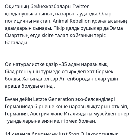
Оқиғаның бейнежазбалары Twitter
қолданушыларының назарын аударды. Олар
полицияны мақтап, Animal Rebellion қозғалысының
адамдарын сынады. Пікір қалдырушылар да Эмма
Смарттың егде кісіге талап қойғанын теріс
бағалады.
Ол натуралистке қазір «35 адам наразылық
білдіргені үшін түрмеде отыр» деп хат бермек
болды. Хатында ол сэр Аттенбородан олар үшін
араша болуды өтінді.
Бұған дейін Letzte Generation эко-белсенділері
Германияда бірнеше көше наразылықтарын өткізіп,
Германия, Австрия және Италиядағы музейдегі өнер
туындыларына зиян келтірмек болған.
14 қазанда британдық Just Stop Oil экологиялық