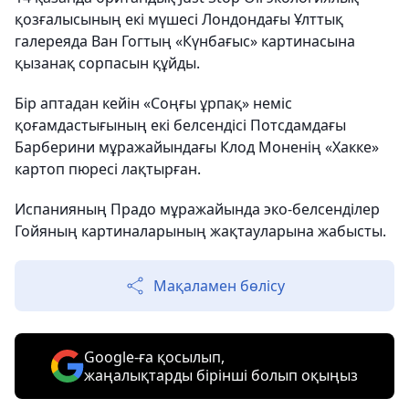
қозғалысының екі мүшесі Лондондағы Ұлттық
галереяда Ван Гогтың «Күнбағыс» картинасына
қызанақ сорпасын құйды.
Бір аптадан кейін «Соңғы ұрпақ» неміс
қоғамдастығының екі белсендісі Потсдамдағы
Барберини мұражайындағы Клод Моненің «Хакке»
картоп пюресі лақтырған.
Испанияның Прадо мұражайында эко-белсенділер
Гойяның картиналарының жақтауларына жабысты.
Мақаламен бөлісу
Google-ға қосылып,
жаңалықтарды бірінші болып оқыңыз