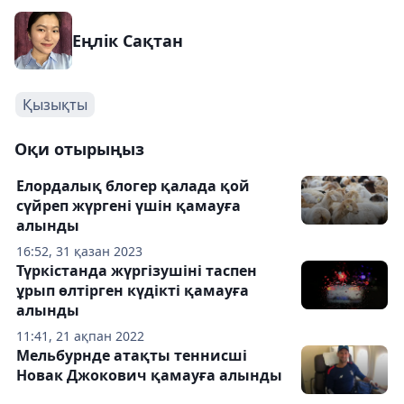
Еңлік Сақтан
Қызықты
Оқи отырыңыз
Елордалық блогер қалада қой
сүйреп жүргені үшін қамауға
алынды
16:52, 31 қазан 2023
Түркістанда жүргізушіні таспен
ұрып өлтірген күдікті қамауға
алынды
11:41, 21 ақпан 2022
Мельбурнде атақты теннисші
Новак Джокович қамауға алынды