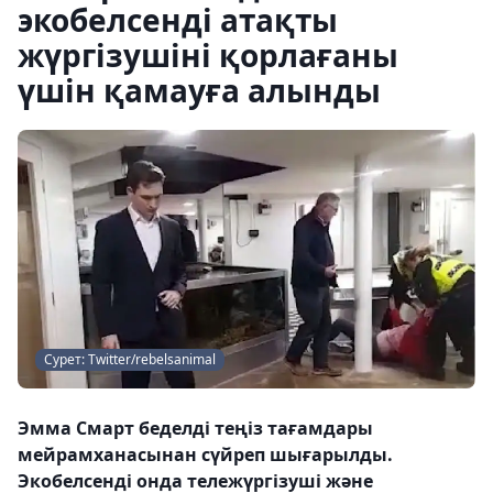
экобелсенді атақты
жүргізушіні қорлағаны
үшін қамауға алынды
Сурет: Twitter/rebelsanimal
Эмма Смарт беделді теңіз тағамдары
мейрамханасынан сүйреп шығарылды.
Экобелсенді онда тележүргізуші және