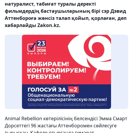
натуралист, табиғат туралы деректі
фильмдердің бастаушыларының бірі сэр Дэвид
Аттенбороға жөнсіз талап қойып, қорлаған, деп
хабарлайды Zakon.kz.
Animal Rebellion көтерілісінің белсендісі Эмма Смарт
Дорсеттегі 96 жастағы Аттенборомен сөйлесуге
тырысқан. Кафеде отырғанда ғимарат