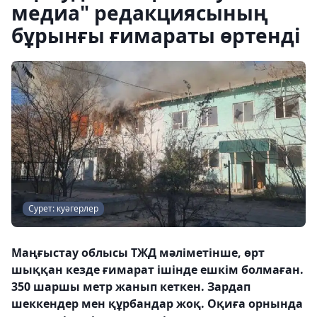
медиа" редакциясының
бұрынғы ғимараты өртенді
Сурет: куәгерлер
Маңғыстау облысы ТЖД мәліметінше, өрт
шыққан кезде ғимарат ішінде ешкім болмаған.
350 шаршы метр жанып кеткен. Зардап
шеккендер мен құрбандар жоқ. Оқиға орнында