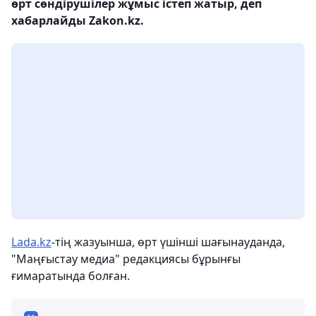
өрт сөндірушілер жұмыс істеп жатыр, деп
хабарлайды Zakon.kz.
Lada.kz
-тің жазуынша, өрт үшінші шағынауданда,
"Маңғыстау медиа" редакциясы бұрынғы
ғимаратында болған.