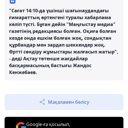
"Сағат 14:10-да үшінші шағынаудандағы
ғимараттың өртенгені туралы хабарлама
келіп түсті. Бұған дейін "Маңғыстау медиа"
газетінің редакциясы болған. Оқиға болған
кезде онда ешкім болған жоқ, сондықтан
құрбандар мен зардап шеккендер жоқ.
Өртті сөндіру жұмыстары жалғасып жатыр",
- деді Ақтау төтенше жағдайлар
басқармасының бастығы Жандос
Кенжебаев.
Мақаламен бөлісу
Google-ға қосылып,