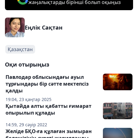
жаңалықтарды бірінші болып оқыңыз
Еңлік Сақтан
Қазақстан
Оқи отырыңыз
Павлодар облысындағы ауыл
тұрғындары бір сәтте мектепсіз
қалды
19:04, 23 қаңтар 2025
Қытайда алты қабатты ғимарат
опырылып құлады
14:59, 29 сәуір 2022
Желіде БҚО-ға құлаған зымыран
бөлешігінің суреті жарияланды