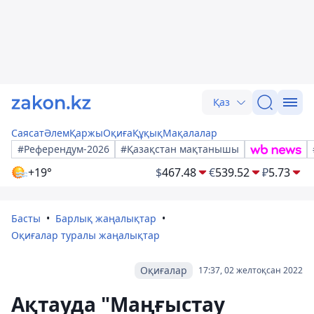
Қаз
Саясат
Әлем
Қаржы
Оқиға
Құқық
Мақалалар
#Референдум-2026
#Қазақстан мақтанышы
+19°
$
467.48
€
539.52
₽
5.73
Басты
Барлық жаңалықтар
Оқиғалар туралы жаңалықтар
Оқиғалар
17:37, 02 желтоқсан 2022
Ақтауда "Маңғыстау