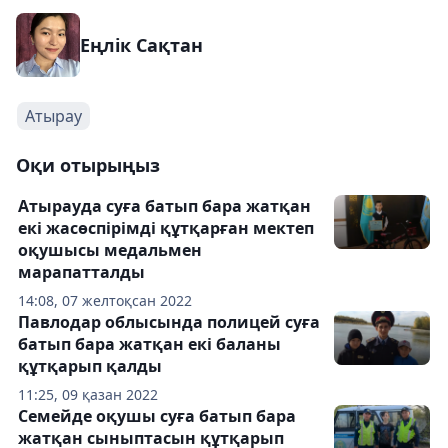
Еңлік Сақтан
Атырау
Оқи отырыңыз
Атырауда суға батып бара жатқан
екі жасөспірімді құтқарған мектеп
оқушысы медальмен
марапатталды
14:08, 07 желтоқсан 2022
Павлодар облысында полицей суға
батып бара жатқан екі баланы
құтқарып қалды
11:25, 09 қазан 2022
Семейде оқушы суға батып бара
жатқан сыныптасын құтқарып