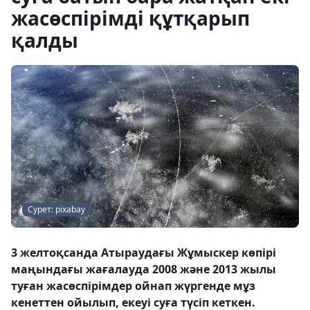
жасөспірімді құтқарып
қалды
Сурет: pixabay
3 желтоқсанда Атыраудағы Жұмыскер көпірі
маңындағы жағалауда 2008 және 2013 жылы
туған жасөспірімдер ойнап жүргенде мұз
кенеттен ойылып, екеуі суға түсіп кеткен.