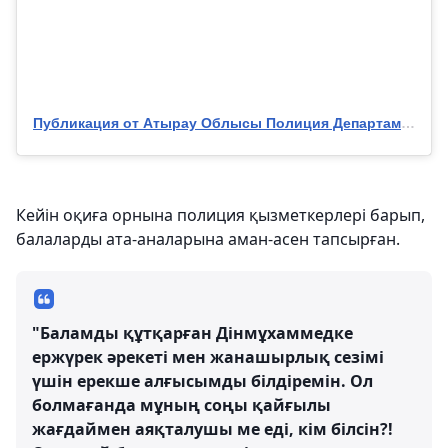
Публикация от Атырау Облысы Полиция Департаменті (@police.atyrau)
Кейін оқиға орнына полиция қызметкерлері барып,
балаларды ата-аналарына аман-асен тапсырған.
"Баламды құтқарған Дінмұхаммедке
ержүрек әрекеті мен жанашырлық сезімі
үшін ерекше алғысымды білдіремін. Ол
болмағанда мұның соңы қайғылы
жағдаймен аяқталушы ме еді, кім білсін?!