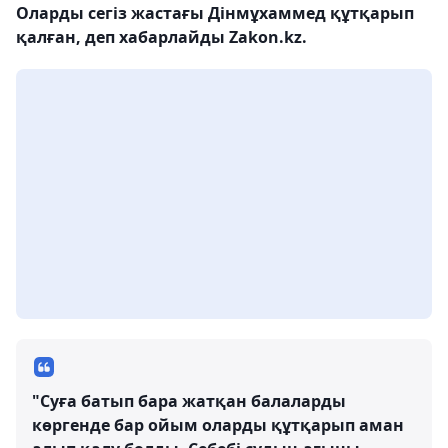
Оларды сегіз жастағы Дінмұхаммед құтқарып
қалған, деп хабарлайды Zakon.kz.
"Суға батып бара жатқан балаларды
көргенде бар ойым оларды құтқарып аман