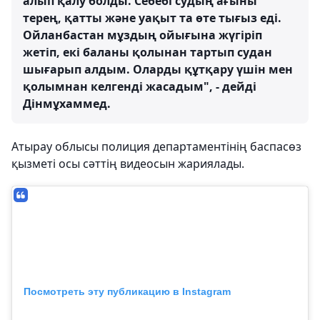
алып қалу болды. Себебі судың ағыны
терең, қатты және уақыт та өте тығыз еді.
Ойланбастан мұздың ойығына жүгіріп
жетіп, екі баланы қолынан тартып судан
шығарып алдым. Оларды құтқару үшін мен
қолымнан келгенді жасадым", - дейді
Дінмұхаммед.
Атырау облысы полиция департаментінің баспасөз
қызметі осы сәттің видеосын жариялады.
Посмотреть эту публикацию в Instagram