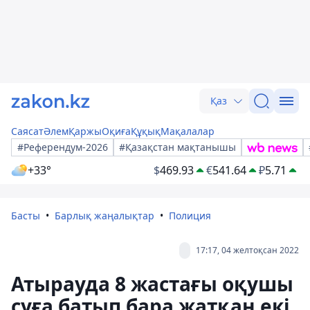
Қаз
Саясат
Әлем
Қаржы
Оқиға
Құқық
Мақалалар
#Референдум-2026
#Қазақстан мақтанышы
+33°
$
469.93
€
541.64
₽
5.71
Басты
Барлық жаңалықтар
Полиция
17:17, 04 желтоқсан 2022
Атырауда 8 жастағы оқушы
суға батып бара жатқан екі