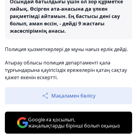
Осындай батылдығы үшін ол зор құрметке
лайық. Өсірген ата-анасына да үлкен
рақметімді айтамын. Ең бастысы дені сау
болып, аман өссін, - дейді 9 жастағы
жасөспірімнің анасы.
Полиция қызметкерлері де мұны нағыз ерлік дейді.
Атырау облысы полиция департаменті қала
тұрғындарына қауіпсіздік ережелерін қатаң сақтау
қажет екенін ескертті.
Мақаламен бөлісу
Google-ға қосылып,
жаңалықтарды бірінші болып оқыңыз