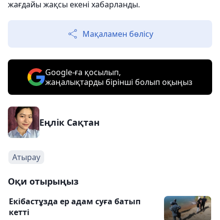
жағдайы жақсы екені хабарланды.
Мақаламен бөлісу
Google-ға қосылып,
жаңалықтарды бірінші болып оқыңыз
Еңлік Сақтан
Атырау
Оқи отырыңыз
Екібастұзда ер адам суға батып
кетті