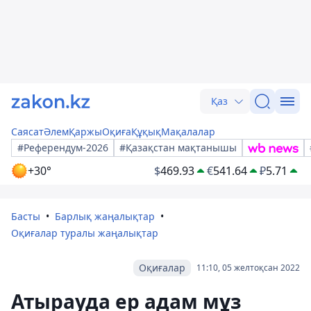
Қаз
Саясат
Әлем
Қаржы
Оқиға
Құқық
Мақалалар
#Референдум-2026
#Қазақстан мақтанышы
+30°
$
469.93
€
541.64
₽
5.71
Басты
Барлық жаңалықтар
Оқиғалар туралы жаңалықтар
Оқиғалар
11:10, 05 желтоқсан 2022
Атырауда ер адам мұз