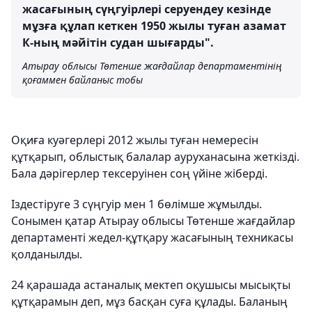
жасағының сүңгуірлері серуендеу кезінде
мұзға құлап кеткен 1950 жылы туған азамат
К-ның мәйітін судан шығарды".
Атырау облысы Төтенше жағдайлар департаментінің
қоғаммен байланыс тобы
Оқиға куәгерлері 2012 жылы туған немересін
құтқарып, облыстық балалар ауруханасына жеткізді.
Бала дәрігерлер тексеруінен соң үйіне жіберді.
Іздестіруге 3 сүңгуір мен 1 бөлімше жұмылды.
Сонымен қатар Атырау облысы Төтенше жағдайлар
департаменті жедел-құтқару жасағының техникасы
қолданылды.
24 қарашада астаналық мектеп оқушысы мысықты
құтқарамын деп, мұз басқан суға құлады. Баланың