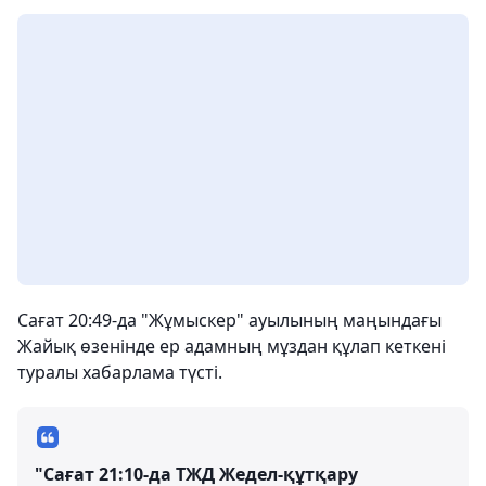
Сағат 20:49-да "Жұмыскер" ауылының маңындағы
Жайық өзенінде ер адамның мұздан құлап кеткені
туралы хабарлама түсті.
"Сағат 21:10-да ТЖД Жедел-құтқару