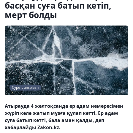
басқан суға батып кетіп,
мерт болды
Сурет: unsplash
Атырауда 4 желтоқсанда ер адам немересімен
жүріп келе жатып мұзға құлап кетті. Ер адам
суға батып кетті, бала аман қалды, деп
хабарлайды Zakon.kz.