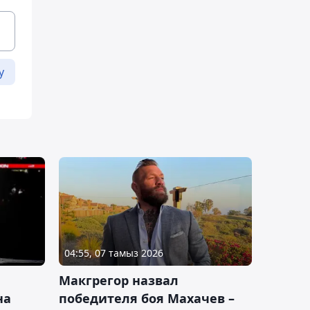
у
04:55, 07 тамыз 2026
Макгрегор назвал
на
победителя боя Махачев –