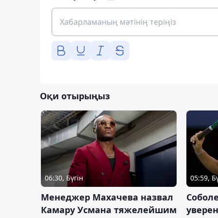
Оқи отырыңыз
06:30, Бүгін
05:59, Б
Менеджер Махачева назвал
Собол
Камару Усмана тяжелейшим
уверен