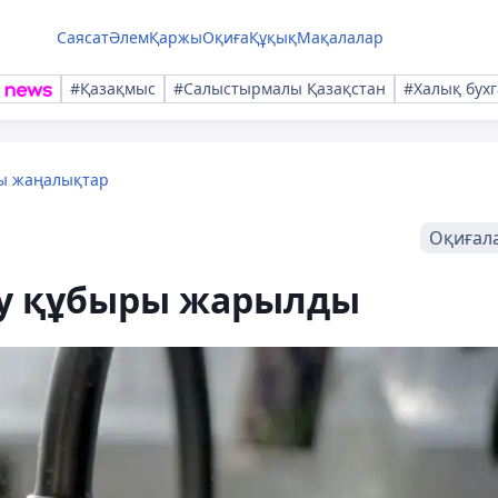
Саясат
Әлем
Қаржы
Оқиға
Құқық
Мақалалар
#Қазақмыс
#Салыстырмалы Қазақстан
#Халық бухг
лы жаңалықтар
Оқиғал
су құбыры жарылды