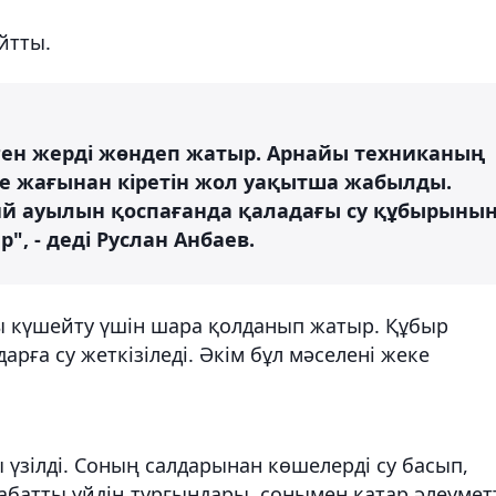
йтты.
ген жерді жөндеп жатыр. Арнайы техниканың
трое жағынан кіретін жол уақытша жабылды.
ий ауылын қоспағанда қаладағы су құбырыны
, - деді Руслан Анбаев.
 күшейту үшін шара қолданып жатыр. Құбыр
ға су жеткізіледі. Әкім бұл мәселені жеке
 үзілді. Соның салдарынан көшелерді су басып,
қабатты үйдің тұрғындары, сонымен қатар әлеумет