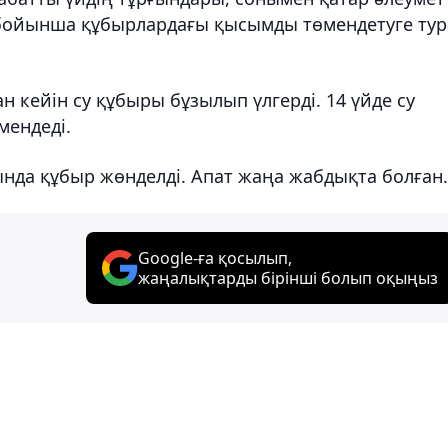
 бойынша құбырлардағы қысымды төмендетуге тур
 кейін су құбыры бұзылып үлгерді. 14 үйде су
мендеді.
нда құбыр жөнделді. Апат жаңа жабдықта болған.
Google-ға қосылып,
жаңалықтарды бірінші болып оқыңыз