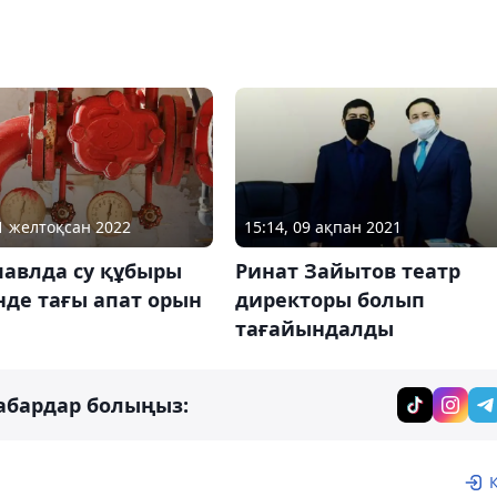
01 желтоқсан 2022
15:14, 09 ақпан 2021
павлда су құбыры
Ринат Зайытов театр
нде тағы апат орын
директоры болып
тағайындалды
абардар болыңыз: