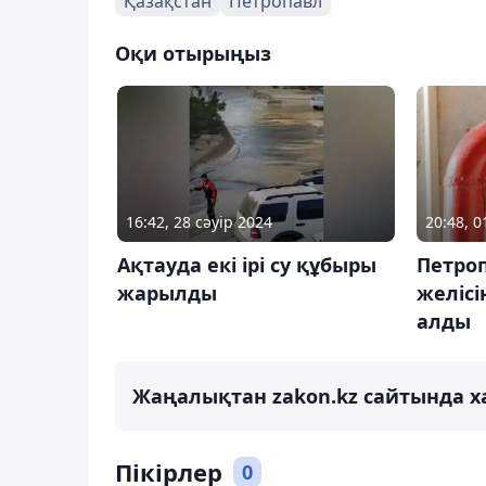
Қазақстан
Петропавл
Оқи отырыңыз
16:42, 28 сәуір 2024
20:48, 
Ақтауда екі ірі су құбыры
Петро
жарылды
желісі
алды
Жаңалықтан zakon.kz сайтында х
Пікірлер
0