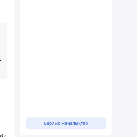
ң
Барлық жаңалықтар
тік