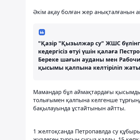
Әкім ақау болған жер анықталғанын а
"Қазір "Қызылжар су" ЖШС бүлін
кедергісіз өтуі үшін қалаға Пес
Береке шағын ауданы мен Рабоч
қысымы қалпына келтіріліп жатыр"
Мамандар бұл аймақтардағы қысымды
толығымен қалпына келгенше тұрғындар
бақылауында ұстайтынын айтты.
1 желтоқсанда Петропавлда су құбыры
жүздеген тұрғын сусыз қалды. 15 көп