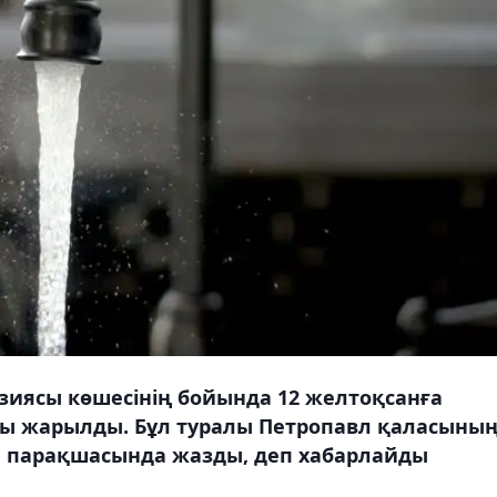
зиясы көшесінің бойында 12 желтоқсанға
ыры жарылды. Бұл туралы Петропавл қаласыны
ғы парақшасында жазды, деп хабарлайды