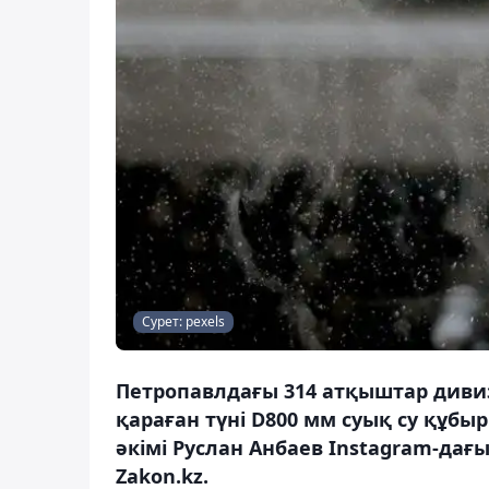
Сурет: pexels
Петропавлдағы 314 атқыштар диви
қараған түні D800 мм суық су құб
әкімі Руслан Анбаев Instagram-да
Zakon.kz.