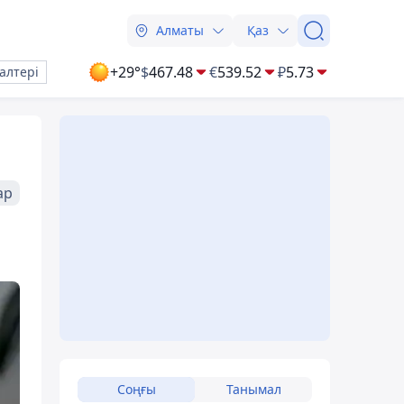
Алматы
Қаз
+29°
$
467.48
€
539.52
₽
5.73
алтері
ар
Соңғы
Танымал