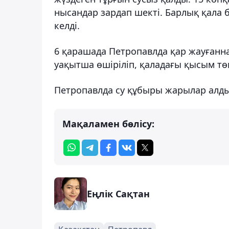
нысандар зардап шекті. Барлық қала
келді.
6 қарашада Петропавлда қар жауғаннан
уақытша өшіріліп, қаладағы қысым тө
Петропавлда су құбыры жарылар алды
Мақаламен бөлісу:
Еңлік Сақтан