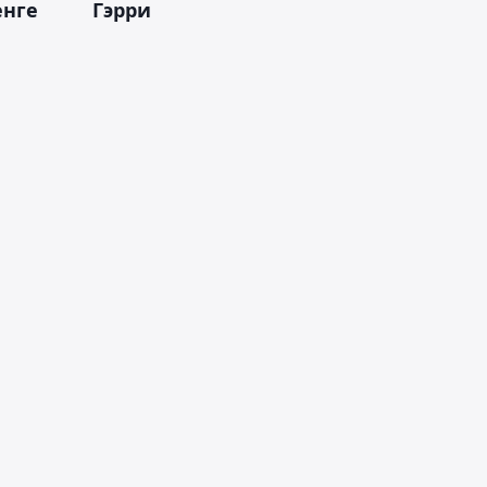
енге
Гэрри