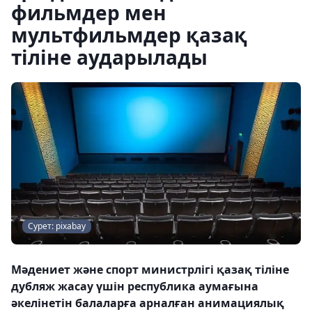
фильмдер мен
мультфильмдер қазақ
тіліне аударылады
Сурет: pixabay
Мәдениет және спорт министрлігі қазақ тіліне
дубляж жасау үшін республика аумағына
әкелінетін балаларға арналған анимациялық