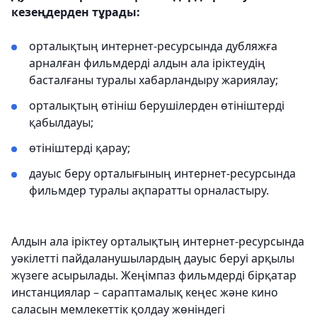
кезеңдерден тұрады:
орталықтың интернет-ресурсында дубляжға
арналған фильмдерді алдын ала іріктеудің
басталғаны туралы хабарландыру жариялау;
орталықтың өтініш берушілерден өтініштерді
қабылдауы;
өтініштерді қарау;
дауыс беру орталығының интернет-ресурсында
фильмдер туралы ақпаратты орналастыру.
Алдын ала іріктеу орталықтың интернет-ресурсында
уәкілетті пайдаланушылардың дауыс беруі арқылы
жүзеге асырылады. Жеңімпаз фильмдерді бірқатар
инстанциялар – сараптамалық кеңес және кино
саласын мемлекеттік қолдау жөніндегі