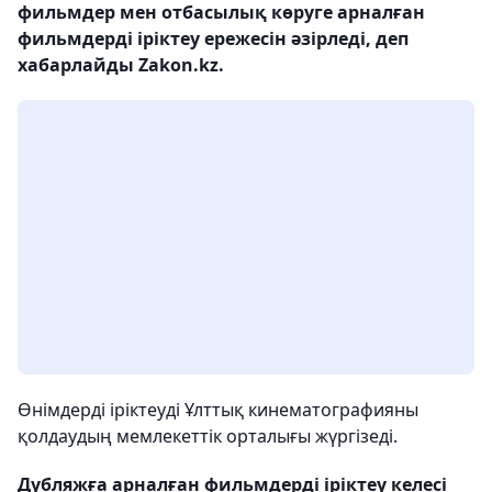
фильмдер мен отбасылық көруге арналған
фильмдерді іріктеу ережесін әзірледі, деп
хабарлайды Zakon.kz.
Өнімдерді іріктеуді Ұлттық кинематографияны
қолдаудың мемлекеттік орталығы жүргізеді.
Дубляжға арналған фильмдерді іріктеу келесі