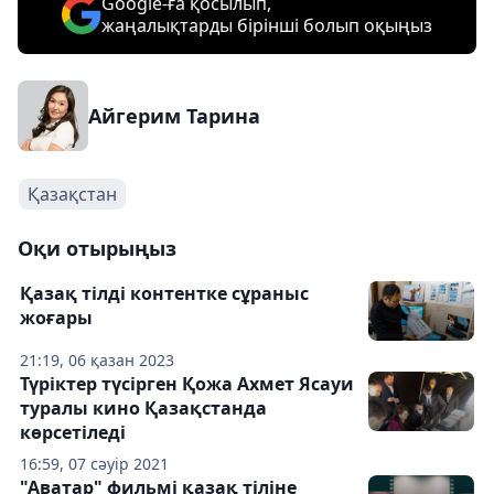
Google-ға қосылып,
жаңалықтарды бірінші болып оқыңыз
Айгерим Тарина
Қазақстан
Оқи отырыңыз
Қазақ тілді контентке сұраныс
жоғары
21:19, 06 қазан 2023
Түріктер түсірген Қожа Ахмет Ясауи
туралы кино Қазақстанда
көрсетіледі
16:59, 07 сәуір 2021
"Аватар" фильмі қазақ тіліне