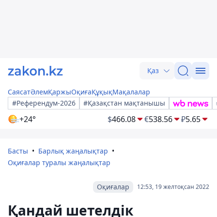
Қаз
Саясат
Әлем
Қаржы
Оқиға
Құқық
Мақалалар
#Референдум-2026
#Қазақстан мақтанышы
+24°
$
466.08
€
538.56
₽
5.65
Басты
Барлық жаңалықтар
Оқиғалар туралы жаңалықтар
Оқиғалар
12:53, 19 желтоқсан 2022
Қандай шетелдік