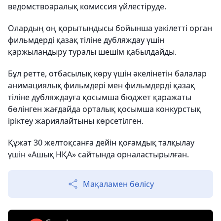
ведомствоаралық комиссия үйлестіруде.
Олардың оң қорытындысы бойынша уәкілетті орган
фильмдерді қазақ тіліне дубляждау үшін
қаржыландыру туралы шешім қабылдайды.
Бұл ретте, отбасылық көру үшін әкелінетін балалар
анимациялық фильмдері мен фильмдерді қазақ
тіліне дубляждауға қосымша бюджет қаражаты
бөлінген жағдайда орталық қосымша конкурстық
іріктеу жариялайтыны көрсетілген.
Құжат 30 желтоқсанға дейін қоғамдық талқылау
үшін «Ашық НҚА» сайтында орналастырылған.
Мақаламен бөлісу