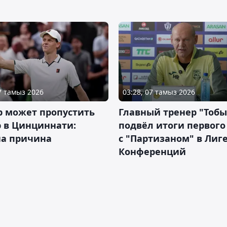
07 тамыз 2026
03:28, 07 тамыз 2026
р может пропустить
Главный тренер "Тобы
 в Цинциннати:
подвёл итоги первого
на причина
с "Партизаном" в Лиг
Конференций