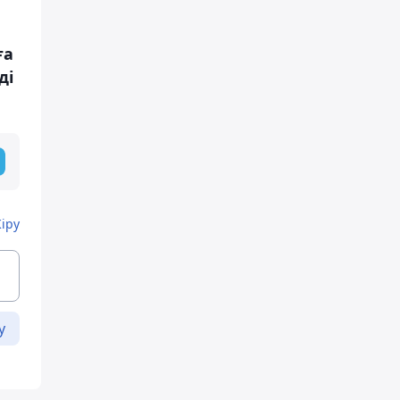
ға
ді
Кіру
у