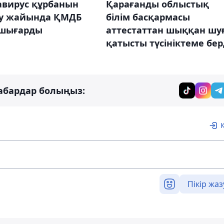
Қарағанды облыстық
авирус құрбанын
білім басқармасы
у жайында ҚМДБ
аттестаттан шыққан шу
 шығарды
қатысты түсініктеме бер
абардар болыңыз:
Пікір жаз