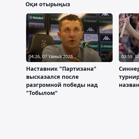
Оқи отырыңыз
04:26, 07 тамыз 2026
03:59, 
Наставник "Партизана"
Синне
высказался после
турнир
разгромной победы над
назва
"Тобылом"