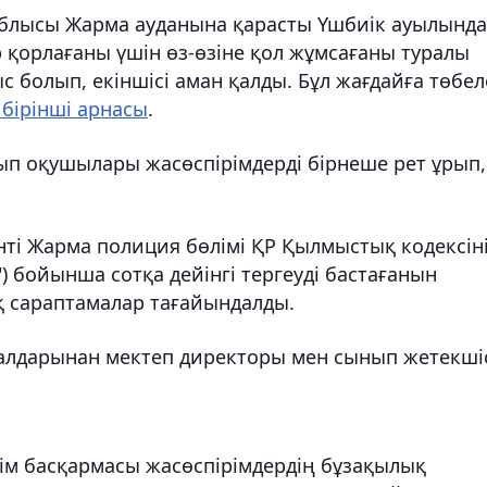
блысы Жарма ауданына қарасты Үшбиік ауылында
 қорлағаны үшін өз-өзіне қол жұмсағаны туралы
с болып, екіншісі аман қалды. Бұл жағдайға төбел
 бірінші арнасы
.
п оқушылары жасөспірімдерді бірнеше рет ұрып,
і Жарма полиция бөлімі ҚР Қылмыстық кодексін
у") бойынша сотқа дейінгі тергеуді бастағанын
қ сараптамалар тағайындалды.
салдарынан мектеп директоры мен сынып жетекші
лім басқармасы жасөспірімдердің бұзақылық