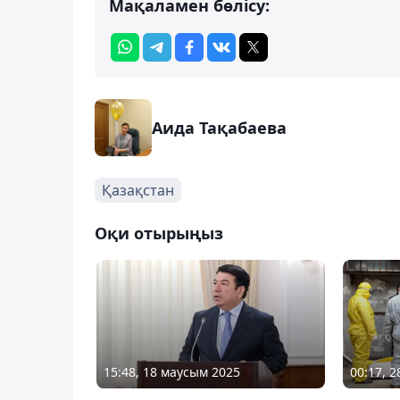
Мақаламен бөлісу:
Аида Тақабаева
Қазақстан
Оқи отырыңыз
15:48, 18 маусым 2025
00:17, 