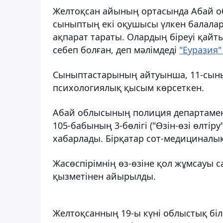
Желтоқсан айының ортасында Абай о
сыныптың екі оқушысы үлкен балалар
ақпарат тараты. Олардың біреуі қайты
себеп болған, деп мәлімдеді
"Еуразия"
Сыныптастарының айтуынша, 11-сыны
психологиялық қысым көрсеткен.
Абай облысының полиция департамент
105-бабының 3-бөлігі ("Өзін-өзі өлтір
хабарлады. Бірқатар сот-медициналы
Жасөспірімнің өз-өзіне қол жұмсауы 
қызметінен айырылды.
Желтоқсанның 19-ы күні облыстық бі