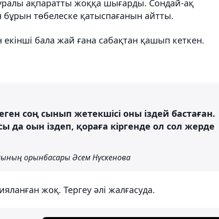
туралы ақпаратты жоққа шығарды. Сондай-ақ
н бұрын төбелеске қатыспағанын айтты.
н екінші бала жай ғана сабақтан қашып кеткен.
еген соң сынып жетекшісі оны іздей бастаған.
сы да оын іздеп, қораға кіргенде ол сол жерде
сының орынбасары Әсем Нүскенова
ияланған жоқ. Тергеу әлі жалғасуда.