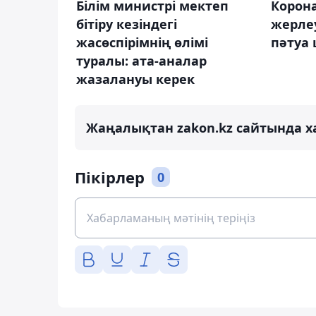
Білім министрі мектеп
Корон
бітіру кезіндегі
жерле
жасөспірімнің өлімі
пәтуа
туралы: ата-аналар
жазалануы керек
Жаңалықтан zakon.kz сайтында х
Пікірлер
0