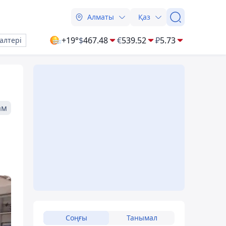
Алматы
Қаз
+19°
$
467.48
€
539.52
₽
5.73
алтері
ам
Соңғы
Танымал