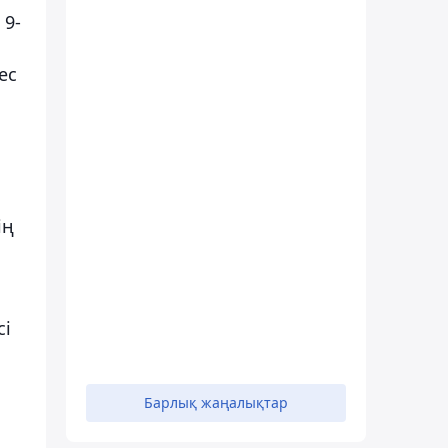
 9-
ес
ің
сі
Барлық жаңалықтар