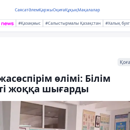
Саясат
Әлем
Қаржы
Оқиға
Құқық
Мақалалар
#Қазақмыс
#Салыстырмалы Қазақстан
#Халық бухг
Қоғ
асөспірім өлімі: Білім
ті жоққа шығарды