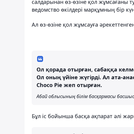
салдарынан өз-өзіне қол жұмсағаны 
ведомство өкілдері марқұмның бір кү
Ал өз-өзіне қол жұмсауға әрекеттенге
Ол қорада отырған, сабаққа келм
Ол оның үйіне жүгірді. Ал ата-ана
Choco Pie жеп отырған.
Абай облысының білім басқармасы басшы
Бұл іс бойынша басқа ақпарат әлі жар