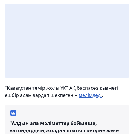
"Қазақстан темір жолы ҰК" АҚ баспасөз қызметі
ешбір адам зардап шекпегенін
мәлімдеді
.
"Алдын ала мәліметтер бойынша,
вагондардың жолдан шығып кетуіне жеке