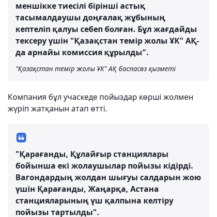
меншікке тиесілі бірінші астық
тасымалдаушы доңғалақ жұбының
кептеліп қалуы себеп болған. Бұл жағдайды
тексеру үшін "Қазақстан темір жолы ҰК" АҚ-
да арнайы комиссия құрылды".
"Қазақстан темір жолы ҰК" АҚ баспасөз қызметі
Компания бұл учаскеде пойыздар көрші жолмен
жүріп жатқанын атап өтті.
"Қарағанды, Құлайғыр станциялары
бойынша екі жолаушылар пойызы кідірді.
Вагондардың жолдан шығуы салдарын жою
үшін Қарағанды, Жаңарқа, Астана
станцияларының үш қалпына келтіру
пойызы тартылды".