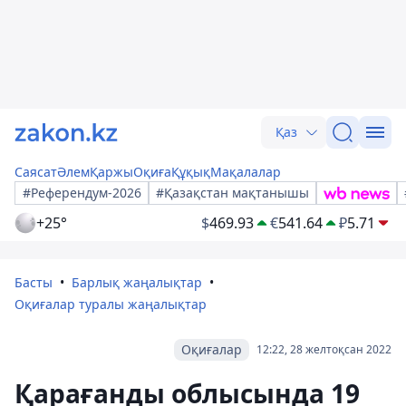
Қаз
Саясат
Әлем
Қаржы
Оқиға
Құқық
Мақалалар
#Референдум-2026
#Қазақстан мақтанышы
+25°
$
469.93
€
541.64
₽
5.71
Басты
Барлық жаңалықтар
Оқиғалар туралы жаңалықтар
Оқиғалар
12:22, 28 желтоқсан 2022
Қарағанды ​​облысында 19