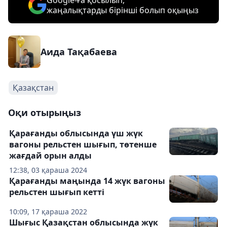
Google-ға қосылып,
жаңалықтарды бірінші болып оқыңыз
Аида Тақабаева
Қазақстан
Оқи отырыңыз
Қарағанды облысында үш жүк
вагоны рельстен шығып, төтенше
жағдай орын алды
12:38, 03 қараша 2024
Қарағанды ​​маңында 14 жүк вагоны
рельстен шығып кетті
10:09, 17 қараша 2022
Шығыс Қазақстан облысында жүк