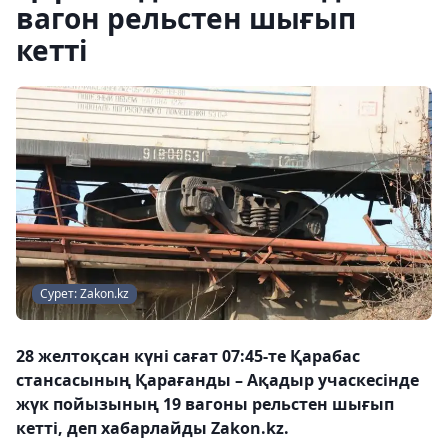
вагон рельстен шығып
кетті
Сурет: Zakon.kz
28 желтоқсан күні сағат 07:45-те Қарабас
стансасының Қарағанды – Ақадыр учаскесінде
жүк пойызының 19 вагоны рельстен шығып
кетті, деп хабарлайды Zakon.kz.