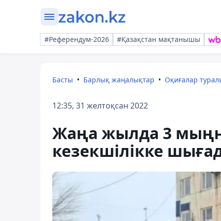
#Референдум-2026
#Қазақстан мақтанышы
Басты
Барлық жаңалықтар
Оқиғалар тура
12:35, 31 желтоқсан 2022
Жаңа жылда 3 мыңн
кезекшілікке шыға