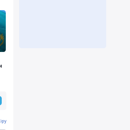
н
Кіру