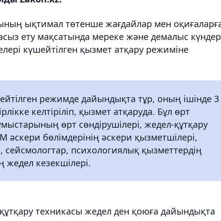
ының ықтимал төтенше жағдайлар мен оқиғаларғ
сыз ету мақсатында мереке және демалыс күндер
лері күшейтілген қызмет атқару режиміне
шейтілген режимде дайындықта тұр, оның ішінде 3
рлікке келтіріліп, қызмет атқаруда. Бұл өрт
ұмыстарының өрт сөндірушілері, жедел-құтқару
 әскери бөлімдерінің әскери қызметшілері,
, сейсмологтар, психологиялық қызметтердің
ң жедел кезекшілері.
 құтқару техникасы жедел ден қоюға дайындықта