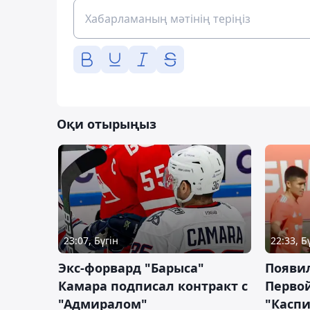
Оқи отырыңыз
23:07, Бүгін
22:33, Б
Экс-форвард "Барыса"
Появи
Камара подписал контракт с
Первой
"Адмиралом"
"Касп