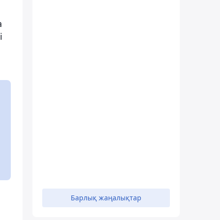
а
і
Барлық жаңалықтар