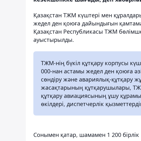
Қазақстан ТЖМ күштері мен құралдар
жедел ден қоюға дайындығын қамтама
Қазақстан Республикасы ТЖМ бөлімше
ауыстырылды.
ТЖМ-нің бүкіл құтқару корпусы кү
000-нан астамы жедел ден қоюға әзі
сөндіру және авариялық-құтқару ж
жасақтарының құтқарушылары, ТЖМ
құтқару авиациясының ұшу құрамы
өкілдері, диспетчерлік қызметтерді
Сонымен қатар, шамамен 1 200 бірлік