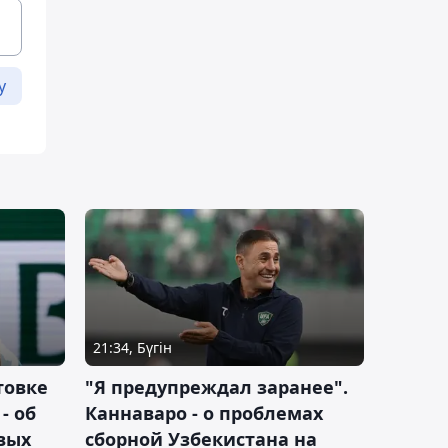
у
21:34, Бүгін
товке
"Я предупреждал заранее".
- об
Каннаваро - о проблемах
вых
сборной Узбекистана на