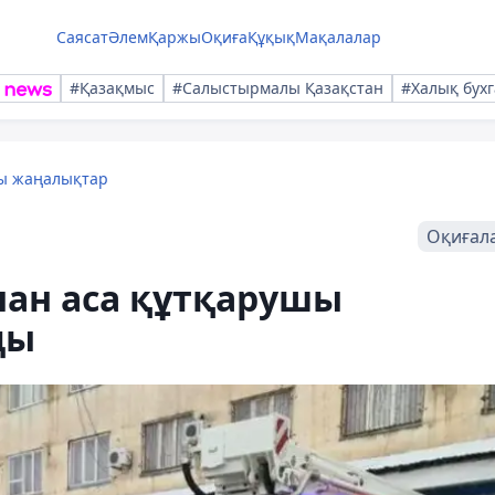
Саясат
Әлем
Қаржы
Оқиға
Құқық
Мақалалар
#Қазақмыс
#Салыстырмалы Қазақстан
#Халық бухг
лы жаңалықтар
Оқиғал
ан аса құтқарушы
ды