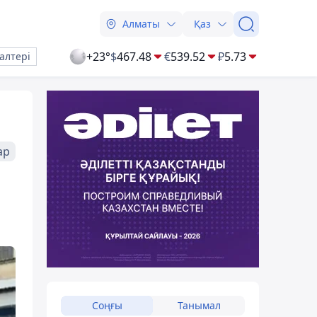
Алматы
Қаз
+23°
$
467.48
€
539.52
₽
5.73
алтері
ар
Соңғы
Танымал