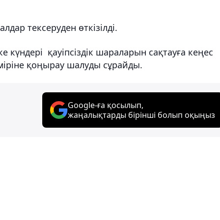
лдар тексеруден өткізілді.
 күндері қауіпсіздік шараларын сақтауға кеңес
өміріне қоңырау шалуды сұрайды.
Google-ға қосылып,
жаңалықтарды бірінші болып оқыңыз