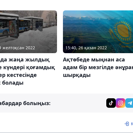
29 желтоқсан 2022
15:40, 26 қазан 2022
ада жаңа жылдық
Ақтөбеде мыңнан аса
е күндері қоғамдық
адам бір мезгілде әнұра
ер кестесінде
шырқады
с болады
абардар болыңыз: