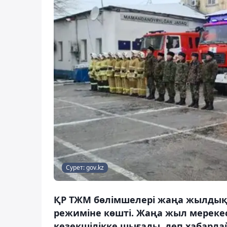
Сурет: gov.kz
ҚР ТЖМ бөлімшелері жаңа жылдық 
режиміне көшті. Жаңа жыл мереке
кезекшілікке шығады, деп хабарла