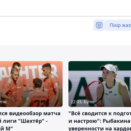
Пікір жаз
үгін
22:03, Бүгін
лся видеообзор матча
"Всё сводится к подго
 лиги "Шахтёр" -
и настрою": Рыбакина 
ий М"
уверенности на хардо