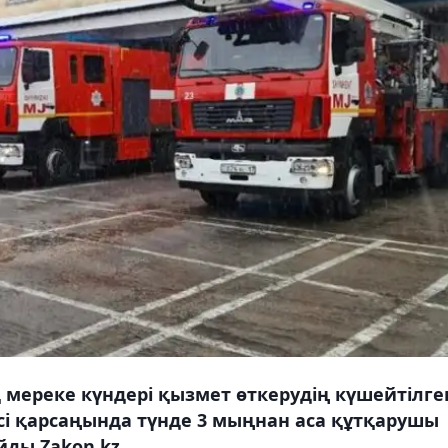
мереке күндері қызмет өткерудің күшейтілге
сі қарсаңында түнде 3 мыңнан аса құтқарушы
йды Zakon.kz.