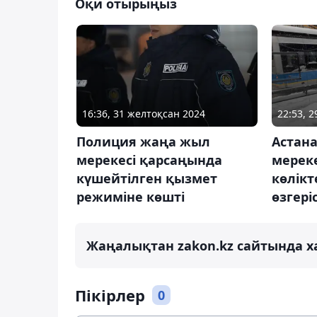
Оқи отырыңыз
16:36, 31 желтоқсан 2024
22:53, 
Полиция жаңа жыл
Астан
мерекесі қарсаңында
мерек
күшейтілген қызмет
көлікт
режиміне көшті
өзгері
Жаңалықтан zakon.kz сайтында х
Пікірлер
0