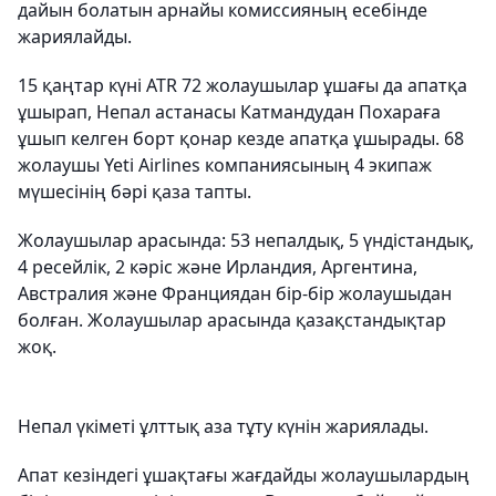
дайын болатын арнайы комиссияның есебінде
жариялайды.
15 қаңтар күні ATR 72 жолаушылар ұшағы да апатқа
ұшырап, Непал астанасы Катмандудан Похараға
ұшып келген борт қонар кезде апатқа ұшырады. 68
жолаушы Yeti Airlines компаниясының 4 экипаж
мүшесінің бәрі қаза тапты.
Жолаушылар арасында: 53 непалдық, 5 үндістандық,
4 ресейлік, 2 кәріс және Ирландия, Аргентина,
Австралия және Франциядан бір-бір жолаушыдан
болған. Жолаушылар арасында қазақстандықтар
жоқ.
Непал үкіметі ұлттық аза тұту күнін жариялады.
Апат кезіндегі ұшақтағы жағдайды жолаушылардың