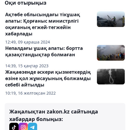
Оқи отырыңыз
Ақтөбе облысындағы тікұшақ
апаты: Қорғаныс министрлігі
оқиғаның егжей-тегжейін
хабарлады
12:49, 09 қараша 2024
Непалдағы ұшақ апаты: бортта
қазақстандықтар болмаған
14:39, 15 қаңтар 2023
Жаңаөзенде әскери қызметкердің
өзіне қол жұмсауының болжамды
себебі айтылды
10:19, 16 желтоқсан 2022
Жаңалықтан zakon.kz сайтында
хабардар болыңыз: