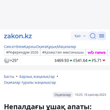
Қаз
Саясат
Әлем
Қаржы
Оқиға
Құқық
Мақалалар
#Референдум-2026
#Қазақстан мақтанышы
+25°
$
469.93
€
541.64
₽
5.71
Басты
Барлық жаңалықтар
Оқиғалар туралы жаңалықтар
Оқиғалар
10:25, 16 қаңтар 2023
Непалдағы ұшақ апаты: