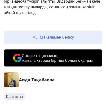
бірі видеоға түсіріп алыпты. Видеодан бей-жай келе
жатқан жолаушыларды, сонан соң жалын көрініп,
айқай-шу естіледі.
Мақаламен бөлісу
Google-ға қосылып,
жаңалықтарды бірінші болып оқыңыз
Аида Тақабаева
Қызықты