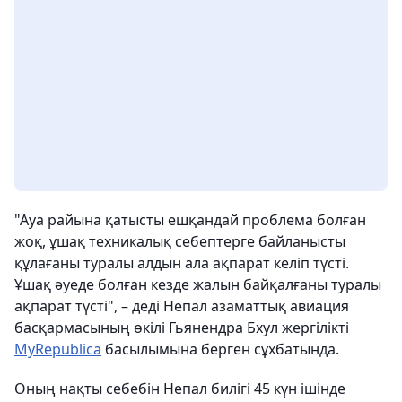
"Ауа райына қатысты ешқандай проблема болған
жоқ, ұшақ техникалық себептерге байланысты
құлағаны туралы алдын ала ақпарат келіп түсті.
Ұшақ әуеде болған кезде жалын байқалғаны туралы
ақпарат түсті", – деді Непал азаматтық авиация
басқармасының өкілі Гьянендра Бхул жергілікті
MyRepublica
басылымына берген сұхбатында.
Оның нақты себебін Непал билігі 45 күн ішінде