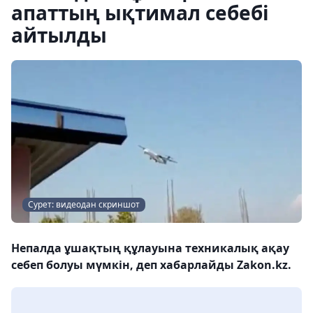
апаттың ықтимал себебі
айтылды
Сурет: видеодан скриншот
Непалда ұшақтың құлауына техникалық ақау
себеп болуы мүмкін, деп хабарлайды Zakon.kz.