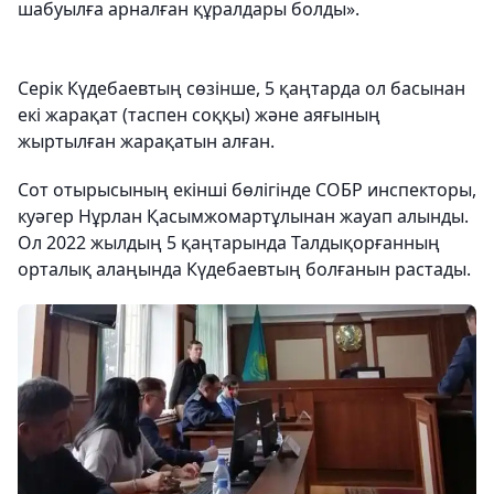
шабуылға арналған құралдары болды».
Серік Күдебаевтың сөзінше, 5 қаңтарда ол басынан
екі жарақат (таспен соққы) және аяғының
жыртылған жарақатын алған.
Сот отырысының екінші бөлігінде СОБР инспекторы,
куәгер Нұрлан Қасымжомартұлынан жауап алынды.
Ол 2022 жылдың 5 қаңтарында Талдықорғанның
орталық алаңында Күдебаевтың болғанын растады.