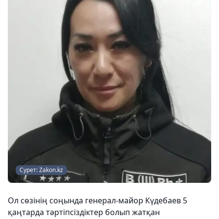
Сурет: Zakon.kz
Ол сөзінің соңында генерал-майор Күдебаев 5
қаңтарда тәртіпсіздіктер болып жатқан