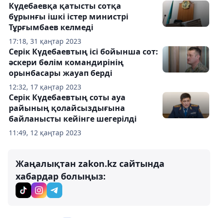
Күдебаевқа қатысты сотқа
бұрынғы ішкі істер министрі
Тұрғымбаев келмеді
17:18, 31 қаңтар 2023
Серік Күдебаевтың ісі бойынша сот:
әскери бөлім командирінің
орынбасары жауап берді
12:32, 17 қаңтар 2023
Серік Күдебаевтың соты ауа
райының қолайсыздығына
байланысты кейінге шегерілді
11:49, 12 қаңтар 2023
Жаңалықтан zakon.kz сайтында
хабардар болыңыз: