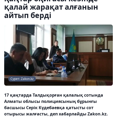
қалай жарақат алғанын
айтып берді
Сурет: Zakon.kz
17 қаңтарда Талдықорған қалалық сотында
Алматы облысы полициясының бұрынғы
басшысы Серік Күдебаевқа қатысты сот
отырысы жалғасты, деп хабарлайды Zakon.kz.