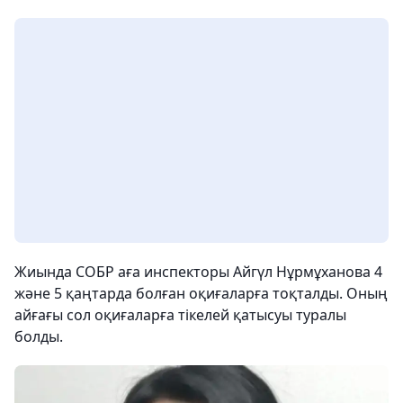
Жиында СОБР аға инспекторы Айгүл Нұрмұханова 4
және 5 қаңтарда болған оқиғаларға тоқталды. Оның
айғағы сол оқиғаларға тікелей қатысуы туралы
болды.