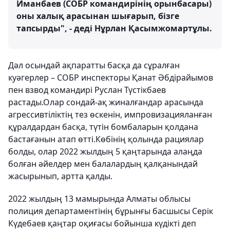
Иманбаев (СОБР командирінің орынбасары)
оны халық арасынан шығарып, бізге
тапсырды", - деді Нұрлан Қасымжомартұлы.
Дәл осындай ақпаратты басқа да сұралған
куәгерлер – СОБР инспекторы Қанат Әбдірайымов
пен взвод командирі Руслан Түстікбаев
растады.Олар сондай-ақ жиналғандар арасында
агрессивтіліктің тез өскенін, импровизацияланған
құралдардан басқа, түтін бомбаларын қолдана
бастағанын атап өтті.Көбінің қолында рациялар
болды, олар 2022 жылдың 5 қаңтарында алаңда
болған әйелдер мен балалардың қалқанындай
жасырынып, артта қалды.
2022 жылдың 13 мамырында Алматы облысы
полиция департаментінің бұрынғы басшысы Серік
Күдебаев қаңтар оқиғасы бойынша күдікті деп