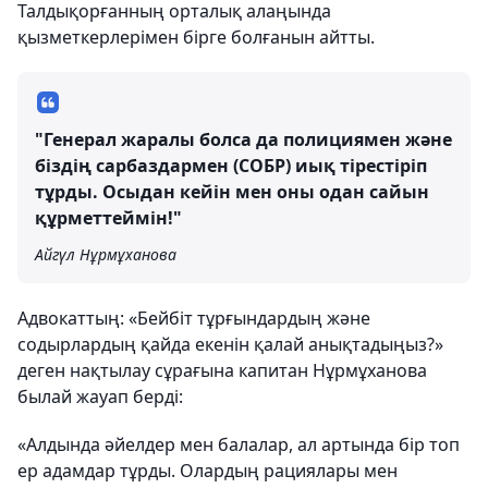
Талдықорғанның орталық алаңында
қызметкерлерімен бірге болғанын айтты.
"Генерал жаралы болса да полициямен және
біздің сарбаздармен (СОБР) иық тірестіріп
тұрды. Осыдан кейін мен оны одан сайын
құрметтеймін!"
Айгүл Нұрмұханова
Адвокаттың: «Бейбіт тұрғындардың және
содырлардың қайда екенін қалай анықтадыңыз?»
деген нақтылау сұрағына капитан Нұрмұханова
былай жауап берді:
«Алдында әйелдер мен балалар, ал артында бір топ
ер адамдар тұрды. Олардың рациялары мен