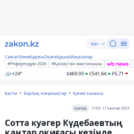
Қаз
Саясат
Әлем
Қаржы
Оқиға
Құқық
Мақалалар
#Референдум-2026
#Қазақстан мақтанышы
+24°
$
469.93
€
541.64
₽
5.71
Басты
Барлық жаңалықтар
Қоғам тынысы
Қоғам
17:05, 17 қаңтар 2023
Сотта куәгер Күдебаевтың
қаңтар оқиғасы кезінде