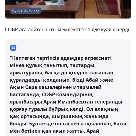
Сурет: Zakon.kz
СОБР аға лейтенанты мемлекеттік тілде куәлік берді.
"Көптеген тәртіпсіз адамдар агрессивті
мінез-құлық танытып, тастарды,
арматураны, басқа да қолдан жасалған
құралдарды қолданып, бізді Абай және
Ақын Сара көшелерінен итермелей
бастағанда, СОБР командирінің
орынбасары Арай Иманбаевтан генералды
қорғау туралы бұйрық келді. Ол алаңның
қақ ортасында, шыршаның жанында
болды. Бұл кезде ол таспен атқыланып, басы
мен бетінен қан ағып жатты. Арай