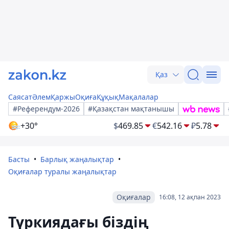
Қаз
Саясат
Әлем
Қаржы
Оқиға
Құқық
Мақалалар
#Референдум-2026
#Қазақстан мақтанышы
+30°
$
469.85
€
542.16
₽
5.78
Басты
Барлық жаңалықтар
Оқиғалар туралы жаңалықтар
Оқиғалар
16:08, 12 ақпан 2023
Түркиядағы біздің