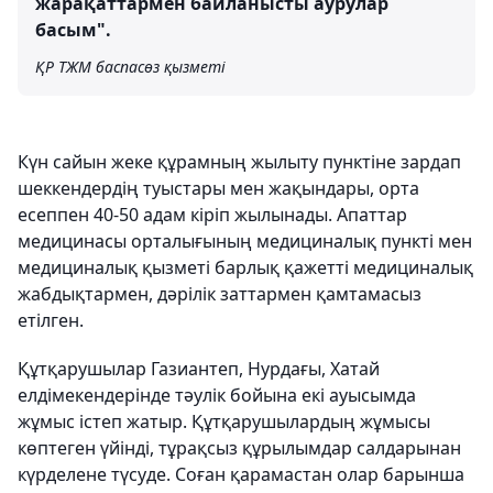
жарақаттармен байланысты аурулар
басым".
ҚР ТЖМ баспасөз қызметі
Күн сайын жеке құрамның жылыту пунктіне зардап
шеккендердің туыстары мен жақындары, орта
есеппен 40-50 адам кіріп жылынады. Апаттар
медицинасы орталығының медициналық пункті мен
медициналық қызметі барлық қажетті медициналық
жабдықтармен, дәрілік заттармен қамтамасыз
етілген.
Құтқарушылар Газиантеп, Нурдағы, Хатай
елдімекендерінде тәулік бойына екі ауысымда
жұмыс істеп жатыр. Құтқарушылардың жұмысы
көптеген үйінді, тұрақсыз құрылымдар салдарынан
күрделене түсуде. Соған қарамастан олар барынша