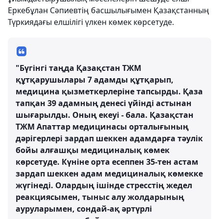
Еркебұлан Сәпиевтің басшылығымен Қазақстанның
Түркиядағы елшілігі үлкен көмек көрсетуде.
"Бүгінгі таңда Қазақстан ТЖМ
құтқарушылары 7 адамды құтқарып,
медицина қызметкерлеріне тапсырды. Қаза
тапқан 39 адамның денесі үйінді астынан
шығарылды. Оның екеуі - бала. Қазақстан
ТЖМ Апаттар медицинасы орталығының
дәрігерлері зардап шеккен адамдарға тәулік
бойы алғашқы медициналық көмек
көрсетуде. Күніне орта есеппен 35-тен астам
зардап шеккен адам медициналық көмекке
жүгінеді. Олардың ішінде стресстің жедел
реакциясымен, тыныс алу жолдарының
ауруларымен, сондай-ақ әртүрлі