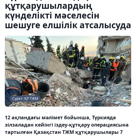
құтқарушылардың
күнделікті мәселесін
шешуге елшілік атсалысуда
Сурет: ҚР ТЖМ
12 ақпандағы мәлімет бойынша, Түркияда
зілзаладан кейінгі іздеу-құтқару операциясына
тартылған Қазақстан ТЖМ құтқарушылары 7