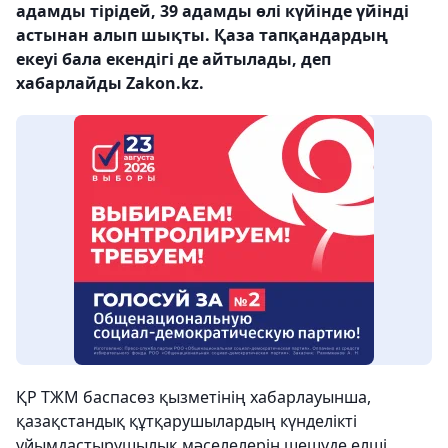
адамды тірідей, 39 адамды өлі күйінде үйінді
астынан алып шықты. Қаза тапқандардың
екеуі бала екендігі де айтылады, деп
хабарлайды Zakon.kz.
ҚР ТЖМ баспасөз қызметінің хабарлауынша,
қазақстандық құтқарушылардың күнделікті
ұйымдастырушылық мәселелерін шешуде елші