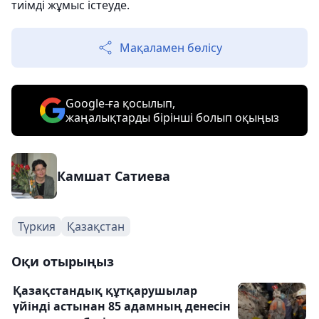
тиімді жұмыс істеуде.
Мақаламен бөлісу
Google-ға қосылып,
жаңалықтарды бірінші болып оқыңыз
Камшат Сатиева
Түркия
Қазақстан
Оқи отырыңыз
Қазақстандық құтқарушылар
үйінді астынан 85 адамның денесін