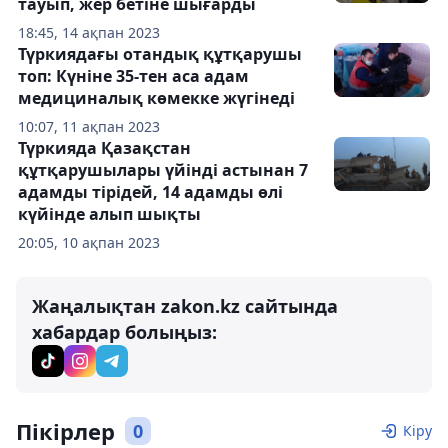
тауып, жер бетіне шығарды
18:45, 14 ақпан 2023
Түркиядағы отандық құтқарушы
топ: Күніне 35-тен аса адам
медициналық көмекке жүгінеді
10:07, 11 ақпан 2023
Түркияда Қазақстан
құтқарушылары үйінді астынан 7
адамды тірідей, 14 адамды өлі
күйінде алып шықты
20:05, 10 ақпан 2023
Жаңалықтан zakon.kz сайтында
хабардар болыңыз:
Пікірлер
0
Кіру