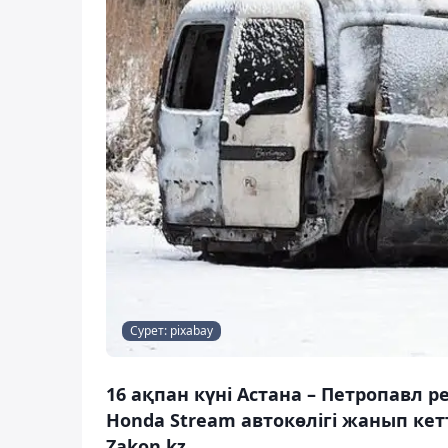
Сурет: pixabay
16 ақпан күні Астана – Петропав
Honda Stream автокөлігі жанып кет
Zakon.kz.