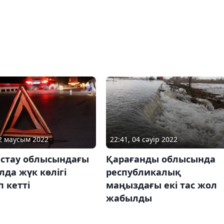
02 маусым 2022
22:41, 04 сәуір 2022
стау облысындағы
Қарағанды облысында
лда жүк көлігі
республикалық
п кетті
маңыздағы екі тас жол
жабылды