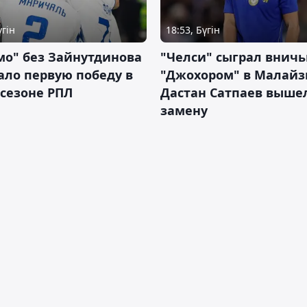
үгін
18:53, Бүгін
мо" без Зайнутдинова
"Челси" сыграл вничь
ло первую победу в
"Джохором" в Малайз
сезоне РПЛ
Дастан Сатпаев выше
замену