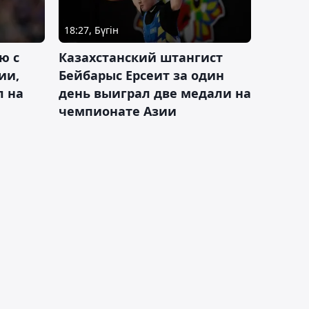
18:27, Бүгін
ю с
Казахстанский штангист
ии,
Бейбарыс Ерсеит за один
л на
день выиграл две медали на
чемпионате Азии