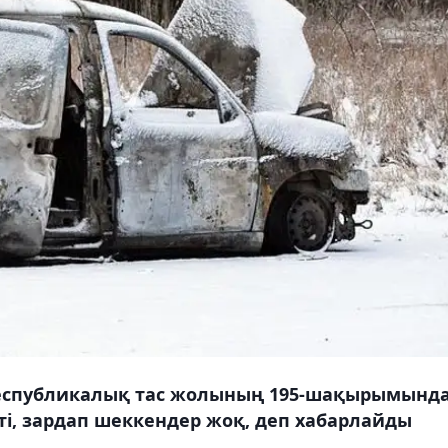
л республикалық тас жолының 195-шақырымынд
ті, зардап шеккендер жоқ, деп хабарлайды