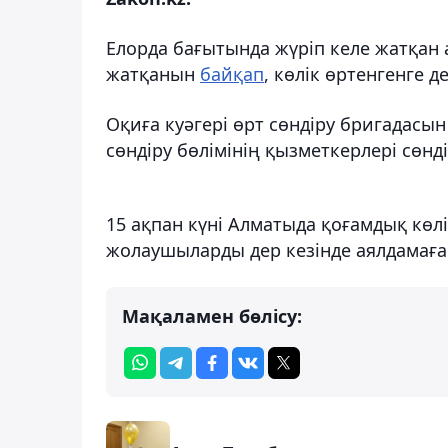
Елорда бағытында жүріп келе жатқан а
жатқанын
байқап
, көлік өртенгенге 
Оқиға куәгері өрт сөндіру бригадасы
сөндіру бөлімінің қызметкерлері сөнді
15 ақпан күні Алматыда қоғамдық көл
жолаушыларды дер кезінде аялдамаға 
Мақаламен бөлісу: