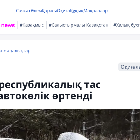
Саясат
Әлем
Қаржы
Оқиға
Құқық
Мақалалар
#Қазақмыс
#Салыстырмалы Қазақстан
#Халық бухг
лы жаңалықтар
Оқиғал
 республикалық тас
втокөлік өртенді