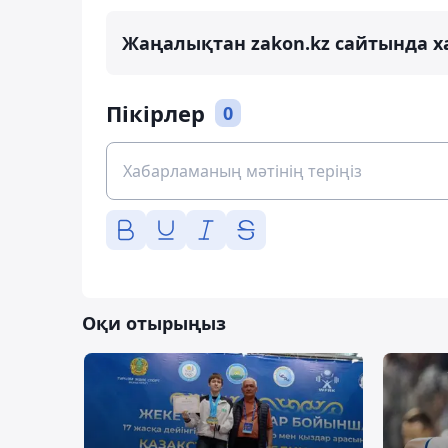
Жаңалықтан zakon.kz сайтында х
Пікірлер
0
Оқи отырыңыз