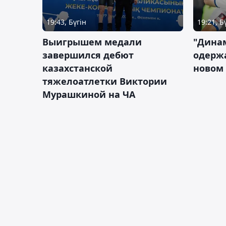
19:43, Бүгін
19:21, Б
Выигрышем медали
"Дина
завершился дебют
одержа
казахстанской
новом 
тяжелоатлетки Виктории
Мурашкиной на ЧА