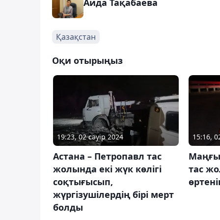
Аида Тақабаева
Қазақстан
Оқи отырыңыз
19:23, 02 сәуір 2024
15:16, 
Астана – Петропавл тас
Маңғы
жолында екі жүк көлігі
тас жо
соқтығысып,
өртені
жүргізушілердің бірі мерт
болды