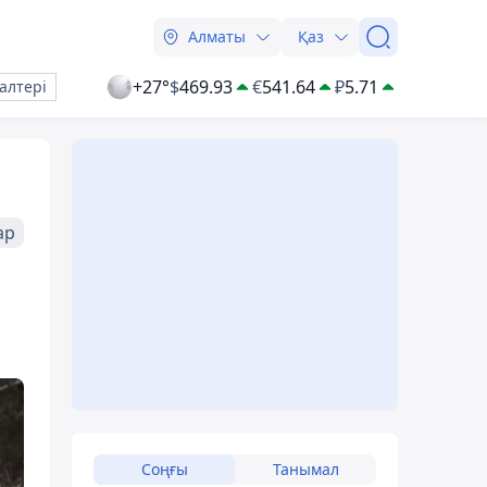
Алматы
Қаз
+27°
$
469.93
€
541.64
₽
5.71
алтері
ар
Соңғы
Танымал