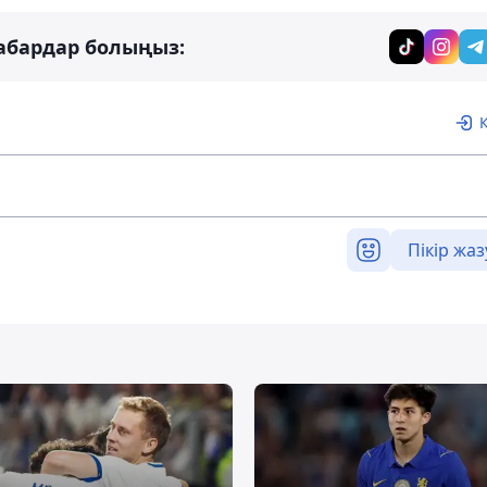
абардар болыңыз:
Пікір жаз