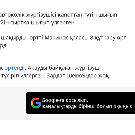
втокөлік жүргізушісі капоттан түтін шығып
дейін сыртқа шығып үлгерген.
н шақырды, өртті Макинск қаласы 8-құтқару өрт
рді.
ік
өртенді
. Ақауды байқаған жүргізуші
түсіріп үлгерген. Зардап шеккендер жоқ.
Google-ға қосылып,
жаңалықтарды бірінші болып оқыңыз