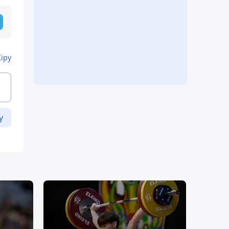
Кіру
у