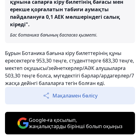
құнына сапарға кіру билетінің бағасы мен
ерекше қорғалатын табиғи аумақты
пайдалануға 0,1 АЕК мөлшеріндегі салық
кіреді".
Бас ботаника бағының баспасөз қызметі.
Бұрын Ботаника бағына кіру билеттерінің құны
ересектерге 953,30 теңге, студенттерге 683,30 теңге,
мектеп оқушысы/зейнеткерлер/АӘК алушыларға
503,30 теңге болса, мүгедектігі барлар/ардагерлер/7
жасқа дейінгі балаларға тегін болған еді.
Мақаламен бөлісу
Google-ға қосылып,
жаңалықтарды бірінші болып оқыңыз