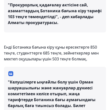
"Прокурорлық қадағалау актісіне сай,
азаматтардың Ботаника бағына кіру тарифі
103 теңге төмендетілді", - деп хабарлады
Алматы прокуратурасы.
Енді Ботаника бағына кіру құны ересектерге 850
теңге, студенттерге 685 теңге, зейнеткерлер мен
мектеп оқушылары үшін 503 теңге болмақ.
"Келушілерге ыңғайлы болу үшін Орман
шаруашылығы және жануарлар дүниесі
комитетімен келісе отырып, жаңа
тарифтерде Ботаника бағы аумағындағы
барлық баға тиынсыз болады. Билет