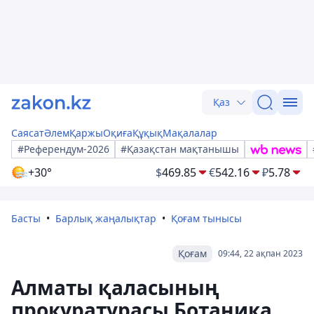
Қаз
Саясат
Әлем
Қаржы
Оқиға
Құқық
Мақалалар
#Референдум-2026
#Қазақстан мақтанышы
+30°
$
469.85
€
542.16
₽
5.78
Басты
Барлық жаңалықтар
Қоғам тынысы
Қоғам
09:44, 22 ақпан 2023
Алматы қаласының
прокуратурасы Ботаника