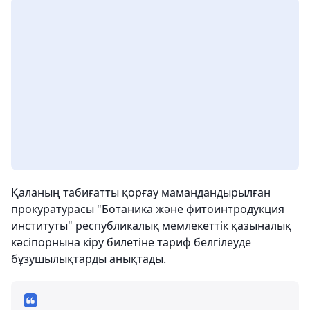
Қаланың табиғатты қорғау мамандандырылған
прокуратурасы "Ботаника және фитоинтродукция
институты" республикалық мемлекеттік қазыналық
кәсіпорнына кіру билетіне тариф белгілеуде
бұзушылықтарды анықтады.