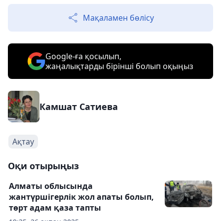
Мақаламен бөлісу
Google-ға қосылып,
жаңалықтарды бірінші болып оқыңыз
Камшат Сатиева
Ақтау
Оқи отырыңыз
Алматы облысында
жантүршігерлік жол апаты болып,
төрт адам қаза тапты