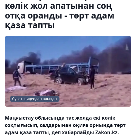
көлік жол апатынан соң
отқа оранды - төрт адам
қаза тапты
Сурет: видеодан алынды
Маңғыстау облысында тас жолда екі көлік
соқтығысып, салдарынан оқиға орнында төрт
адам қаза тапты, деп хабарлайды Zakon.kz.