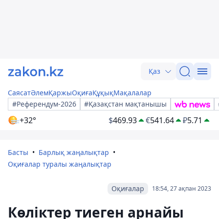
Қаз
Саясат
Әлем
Қаржы
Оқиға
Құқық
Мақалалар
#Референдум-2026
#Қазақстан мақтанышы
+32°
$
469.93
€
541.64
₽
5.71
Басты
Барлық жаңалықтар
Оқиғалар туралы жаңалықтар
Оқиғалар
18:54, 27 ақпан 2023
Көліктер тиеген арнайы