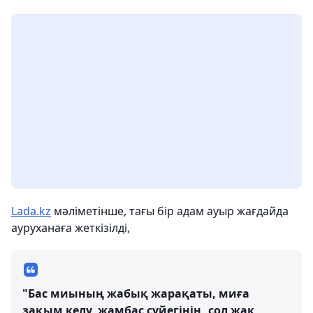
Lada.kz
мәліметінше, тағы бір адам ауыр жағдайда
ауруханаға жеткізілді,
"Бас миының жабық жарақаты, миға
зақым келу, жамбас сүйегінің, сол жақ