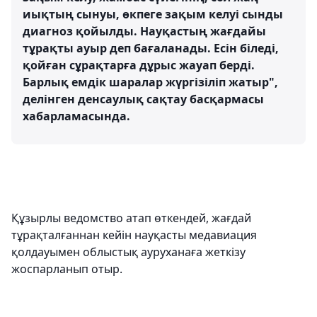
иықтың сынуы, өкпеге зақым келуі сынды
диагноз қойылды. Науқастың жағдайы
тұрақты ауыр деп бағаланады. Есін біледі,
қойған сұрақтарға дұрыс жауап берді.
Барлық емдік шаралар жүргізіліп жатыр",
делінген денсаулық сақтау басқармасы
хабарламасында.
Құзырлы ведомство атап өткендей, жағдай
тұрақталғаннан кейін науқасты медавиация
қолдауымен облыстық ауруханаға жеткізу
жоспарланып отыр.