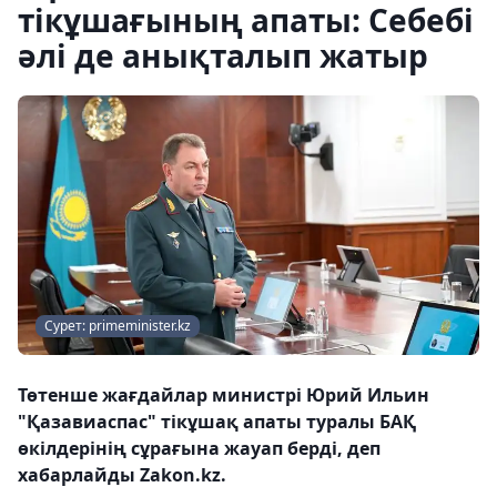
тікұшағының апаты: Себебі
әлі де анықталып жатыр
Сурет: primeminister.kz
Төтенше жағдайлар министрі Юрий Ильин
"Қазавиаспас" тікұшақ апаты туралы БАҚ
өкілдерінің сұрағына жауап берді, деп
хабарлайды Zakon.kz.