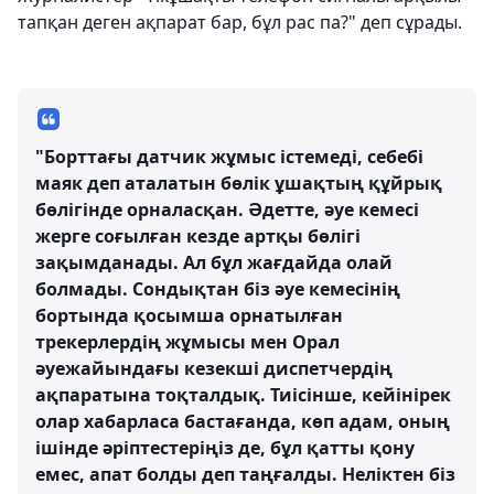
тапқан деген ақпарат бар, бұл рас па?" деп сұрады.
"Борттағы датчик жұмыс істемеді, себебі
маяк деп аталатын бөлік ұшақтың құйрық
бөлігінде орналасқан. Әдетте, әуе кемесі
жерге соғылған кезде артқы бөлігі
зақымданады. Ал бұл жағдайда олай
болмады. Сондықтан біз әуе кемесінің
бортында қосымша орнатылған
трекерлердің жұмысы мен Орал
әуежайындағы кезекші диспетчердің
ақпаратына тоқталдық. Тиісінше, кейінірек
олар хабарласа бастағанда, көп адам, оның
ішінде әріптестеріңіз де, бұл қатты қону
емес, апат болды деп таңғалды. Неліктен біз