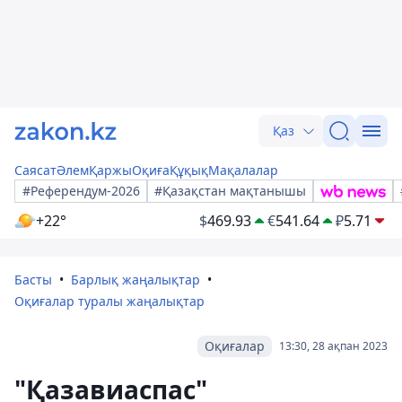
Қаз
Саясат
Әлем
Қаржы
Оқиға
Құқық
Мақалалар
#Референдум-2026
#Қазақстан мақтанышы
+22°
$
469.93
€
541.64
₽
5.71
Басты
Барлық жаңалықтар
Оқиғалар туралы жаңалықтар
Оқиғалар
13:30, 28 ақпан 2023
"Қазавиаспас"