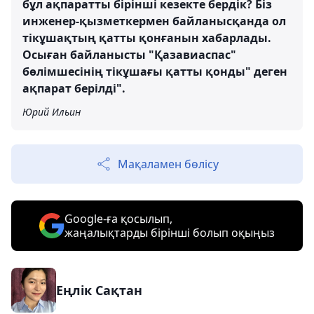
бұл ақпаратты бірінші кезекте бердік? Біз
инженер-қызметкермен байланысқанда ол
тікұшақтың қатты қонғанын хабарлады.
Осыған байланысты "Қазавиаспас"
бөлімшесінің тікұшағы қатты қонды" деген
ақпарат берілді".
Юрий Ильин
Мақаламен бөлісу
Google-ға қосылып,
жаңалықтарды бірінші болып оқыңыз
Еңлік Сақтан