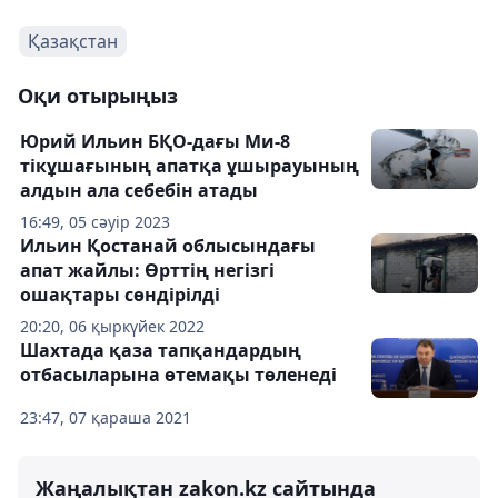
Қазақстан
Оқи отырыңыз
Юрий Ильин БҚО-дағы Ми-8
тікұшағының апатқа ұшырауының
алдын ала себебін атады
16:49, 05 сәуір 2023
Ильин Қостанай облысындағы
апат жайлы: Өрттің негізгі
ошақтары сөндірілді
20:20, 06 қыркүйек 2022
Шахтада қаза тапқандардың
отбасыларына өтемақы төленеді
23:47, 07 қараша 2021
Жаңалықтан zakon.kz сайтында