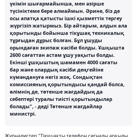
үкімін шығармайынша, мен әзірше
түсініктеме бере алмаймын. Әрине, біз де
осы апатқа қатысты ішкі қызметтік тергеу
жүргізіп жатырмыз. Бір айтарым, алдын ала
қорытынды бойынша тікұшақ техникалық
тұрғыдан дұрыс болған. Бұл ұшуды
орындаған экипаж кәсіби болды. Ұшқышта
2600 сағаттан астам ұшу уақыты болды.
Екінші ұшқыштың шамамен 4000 сағаты
бар және олардың кәсіби деңгейіне
күмәндануға негіз жоқ. Сондықтан
комиссияның қорытындысы қандай болса,
өлімнің де, төтенше жағдайдың да
себептері туралы тиісті қорытындылар
болады", - деді Төтенше жағдайлар
министрі.
Журналистер "Тікұшақты телефон сигналы арқылы