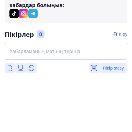
хабардар болыңыз:
Пікірлер
0
Кіру
Пікір жазу