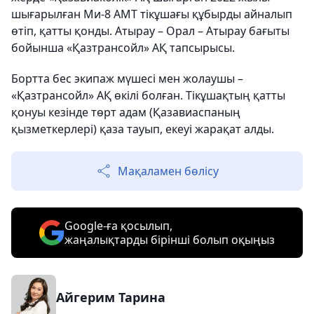
шығарылған Ми-8 АМТ тікұшағы құбырды айналып
өтіп, қатты қонды. Атырау – Орал – Атырау бағыты
бойынша «Қазтрансойл» АҚ тапсырысы.
Бортта бес экипаж мүшесі мен жолаушы –
«Қазтрансойл» АҚ өкілі болған. Тікұшақтың қатты
қонуы кезінде төрт адам (Қазавиаспаның
қызметкерлері) қаза тауып, екеуі жарақат алды.
Мақаламен бөлісу
Google-ға қосылып,
жаңалықтарды бірінші болып оқыңыз
Айгерим Тарина