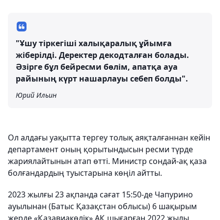
"Ұшу тіркегіші халықаралық ұйымға
жіберілді. Деректер декодталған болады.
Әзірге бұл бейресми бөлім, апатқа ауа
райының күрт нашарлауы себеп болды".
Юрий Ильин
Ол алдағы уақытта тергеу толық аяқталғаннан кейін
департамент оның қорытындысын ресми түрде
жариялайтынын атап өтті. Министр сондай-ақ қаза
болғандардың туыстарына көңіл айтты.
2023 жылғы 23 ақпанда сағат 15:50-де Чапурино
ауылынан (Батыс Қазақстан облысы) 6 шақырым
жерде «Қазавиакөлік» АҚ шығарған 2022 жылы