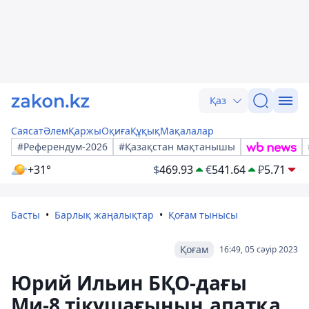
Қаз
Саясат
Әлем
Қаржы
Оқиға
Құқық
Мақалалар
#Референдум-2026
#Қазақстан мақтанышы
+31°
$
469.93
€
541.64
₽
5.71
Басты
Барлық жаңалықтар
Қоғам тынысы
Қоғам
16:49, 05 сәуір 2023
Юрий Ильин БҚО-дағы
Ми-8 тікұшағының апатқа