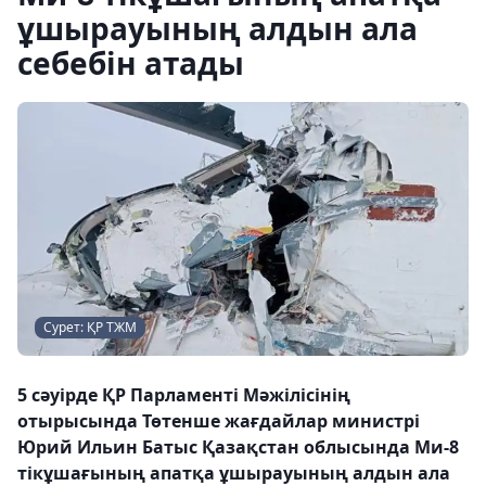
ұшырауының алдын ала
себебін атады
Сурет: ҚР ТЖМ
5 сәуірде ҚР Парламенті Мәжілісінің
отырысында Төтенше жағдайлар министрі
Юрий Ильин Батыс Қазақстан облысында Ми-8
тікұшағының апатқа ұшырауының алдын ала