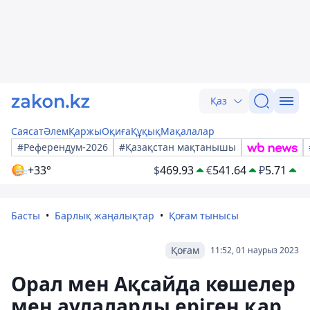
Қаз
Саясат
Әлем
Қаржы
Оқиға
Құқық
Мақалалар
#Референдум-2026
#Қазақстан мақтанышы
+33°
$
469.93
€
541.64
₽
5.71
Басты
Барлық жаңалықтар
Қоғам тынысы
Қоғам
11:52, 01 наурыз 2023
Орал мен Ақсайда көшелер
мен аулаларды еріген қар