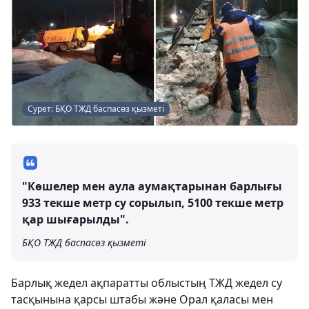
Сурет: БҚО ТЖД баспасөз қызметі
"Көшелер мен аула аумақтарынан барлығы
933 текше метр су сорылып, 5100 текше метр
қар шығарылды".
БҚО ТЖД баспасөз қызметі
Барлық жедел ақпаратты облыстың ТЖД жедел су
тасқынына қарсы штабы және Орал қаласы мен