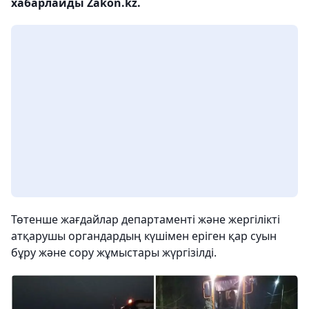
хабарлайды Zakon.kz.
Төтенше жағдайлар департаменті және жергілікті
атқарушы органдардың күшімен еріген қар суын
бұру және сору жұмыстары жүргізілді.