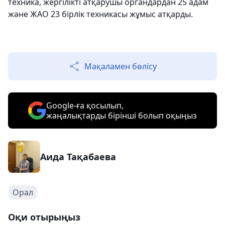
техника, жергілікті атқарушы органдардан 25 адам
және ЖАО 23 бірлік техникасы жұмыс атқарды.
Мақаламен бөлісу
Google-ға қосылып,
жаңалықтарды бірінші болып оқыңыз
Аида Тақабаева
Орал
Оқи отырыңыз