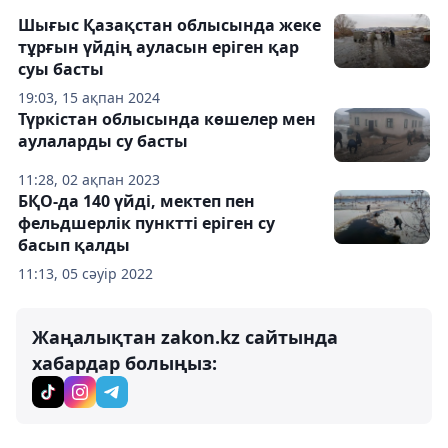
Шығыс Қазақстан облысында жеке
тұрғын үйдің ауласын еріген қар
суы басты
19:03, 15 ақпан 2024
Түркістан облысында көшелер мен
аулаларды су басты
11:28, 02 ақпан 2023
БҚО-да 140 үйді, мектеп пен
фельдшерлік пунктті еріген су
басып қалды
11:13, 05 сәуір 2022
Жаңалықтан zakon.kz сайтында
хабардар болыңыз: