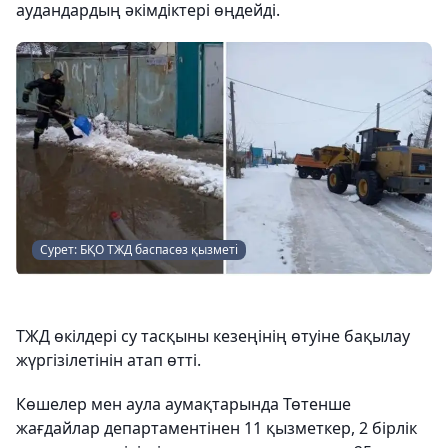
аудандардың әкімдіктері өңдейді.
Сурет: БҚО ТЖД баспасөз қызметі
ТЖД өкілдері су тасқыны кезеңінің өтуіне бақылау
жүргізілетінін атап өтті.
Көшелер мен аула аумақтарында Төтенше
жағдайлар департаментінен 11 қызметкер, 2 бірлік