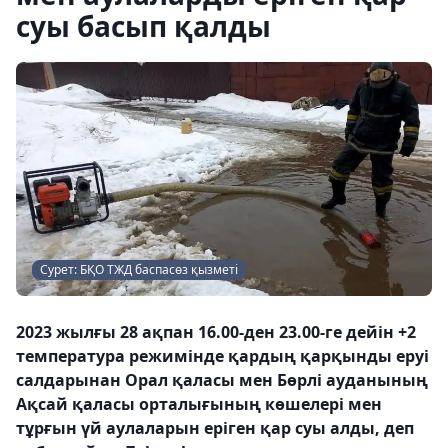
суы басып қалды
Сурет: БҚО ТЖД баспасөз қызметі
2023 жылғы 28 ақпан 16.00-ден 23.00-ге дейін +2
температура режимінде қардың қарқынды еруі
салдарынан Орал қаласы мен Бөрлі ауданының
Ақсай қаласы орталығының көшелері мен
тұрғын үй аулаларын еріген қар суы алды, деп