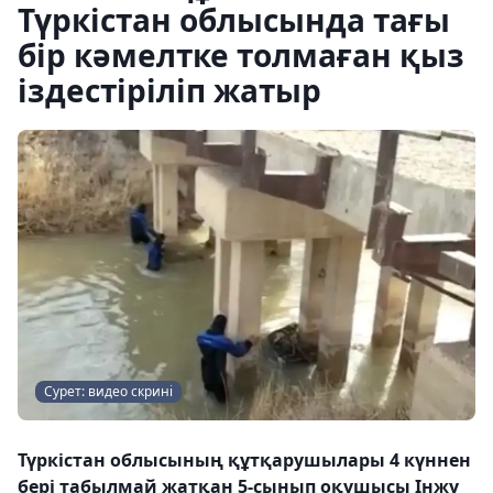
Түркістан облысында тағы
бір кәмелтке толмаған қыз
іздестіріліп жатыр
Сурет: видео скрині
Түркістан облысының құтқарушылары 4 күннен
бері табылмай жатқан 5-сынып оқушысы Інжу