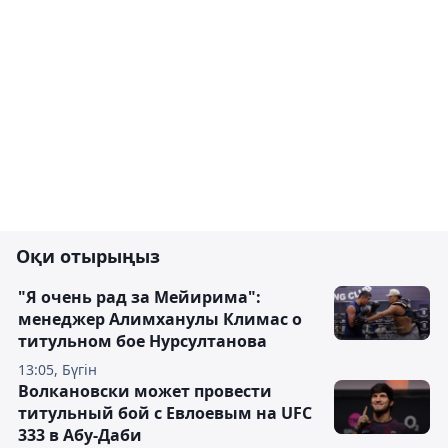
Оқи отырыңыз
"Я очень рад за Мейирима":
менеджер Алимханулы Климас о
титульном бое Нурсултанова
13:05, Бүгін
Волкановски может провести
титульный бой с Евлоевым на UFC
333 в Абу-Даби