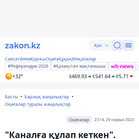
Қаз
Саясат
Әлем
Қаржы
Оқиға
Құқық
Мақалалар
#Референдум-2026
#Қазақстан мақтанышы
+32°
$
469.93
€
541.64
₽
5.71
Басты
Барлық жаңалықтар
Оқиғалар туралы жаңалықтар
Оқиғалар
23:14, 29 наурыз 2023
"Каналға құлап кеткен".