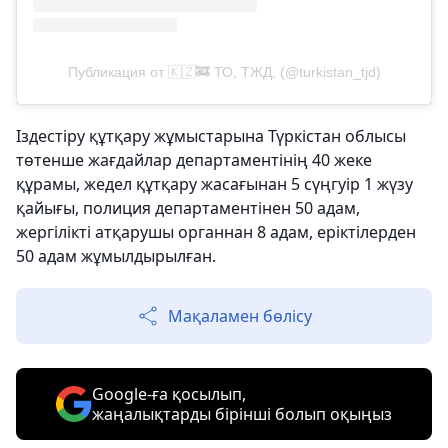
Публикация от 🇰🇿🚒 ТО, ТЖД, (@turkistan_tjd)
Іздестіру құтқару жұмыстарына Түркістан облысы
төтенше жағдайлар департаментінің 40 жеке
құрамы, жедел құтқару жасағынан 5 сүңгуір 1 жүзу
қайығы, полиция департаментінен 50 адам,
жергілікті атқарушы органнан 8 адам, еріктілерден
50 адам жұмылдырылған.
Мақаламен бөлісу
Google-ға қосылып,
жаңалықтарды бірінші болып оқыңыз