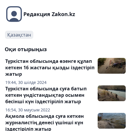
Редакция Zakon.kz
Қазақстан
Оқи отырыңыз
Түркістан облысында өзенге құлап
кеткен 16 жастағы қызды іздестіріп
жатыр
19:44, 30 шілде 2024
Түркістан облысында суға батып
кеткен үндістандықтар осымен
бесінші күн іздестіріліп жатыр
16:54, 30 маусым 2022
Ақмола облысында суға кеткен
журналистің денесі үшінші күн
іздестіріліп жатыр