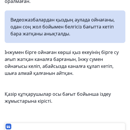
оралмаған.
Видеожазбалардан қыздың аулада ойнағаны,
одан соң жол бойымен белгісіз бағытта кетіп
бара жатқаны анықталды.
Інжумен бірге ойнаған көрші қыз екеуінің бірге су
ағып жатқан каналға барғанын, Інжу сумен
ойнағысы келіп, абайсызда каналға құлап кетіп,
шыға алмай қалғанын айтқан.
Қазір құтқарушылар осы бағыт бойынша іздеу
жұмыстарына кірісті.