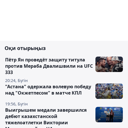
Оқи отырыңыз
Пётр Ян проведёт защиту титула
против Мераба Двалишвили на UFC
333
20:24, Бүгін
"Астана" одержала волевую победу
над "Окжетпесом" в матче КПЛ
19:56, Бүгін
Выигрышем медали завершился
дебют казахстанской
тяжелоатлетки Виктории