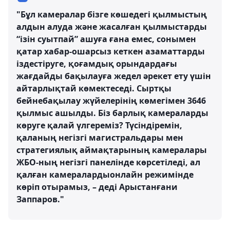
"Бұл камералар бізге көшедегі қылмыстың
алдын алуда және жасалған қылмыстарды
“ізін суытпай” ашуға ғана емес, сонымен
қатар хабар-ошарсыз кеткен азаматтарды
іздестіруге, қоғамдық орындардағы
жағдайды бақылауға жедел әрекет ету үшін
айтарлықтай көмектеседі. Сыртқы
бейнебақылау жүйелерінің көмегімен 3646
қылмыс ашылды. Біз барлық камераларды
көруге қалай үлгереміз? Түсіндіремін,
қаланың негізгі магистральдары мен
стратегиялық аймақтарының камералары
ЖБО-ның негізгі панелінде көрсетіледі, ал
қалған камералардыонлайн режимінде
көріп отырамыз, – деді Арыстанғани
Заппаров."