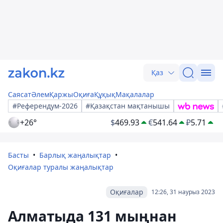
Қаз
Саясат
Әлем
Қаржы
Оқиға
Құқық
Мақалалар
#Референдум-2026
#Қазақстан мақтанышы
+26°
$
469.93
€
541.64
₽
5.71
Басты
Барлық жаңалықтар
Оқиғалар туралы жаңалықтар
Оқиғалар
12:26, 31 наурыз 2023
Алматыда 131 мыңнан