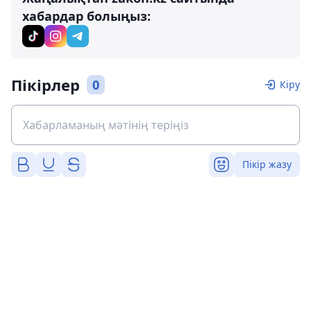
хабардар болыңыз:
Пікірлер
0
Кіру
Пікір жазу