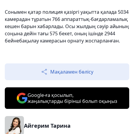
Сонымен қатар полиция қазіргі уақытта қалада 5034
камерадан тұратын 766 аппараттық-бағдарламалық
кешен барын хабарлады. Осы жылдың сәуір айының
соңына дейін тағы 575 бекет, оның ішінде 2944
бейнебақылау камерасын орнату жоспарланған.
Мақаламен бөлісу
Google-ға қосылып,
жаңалықтарды бірінші болып оқыңыз
Айгерим Тарина