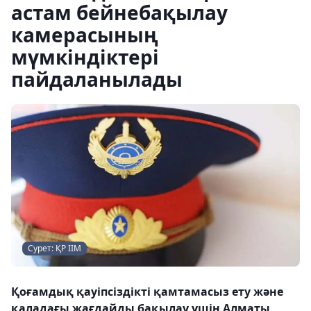
астам бейнебақылау
камерасының
мүмкіндіктері
пайдаланылады
Сурет: ҚР ІІМ
Қоғамдық қауіпсіздікті қамтамасыз ету және
қаладағы жағдайды бақылау үшін Алматы