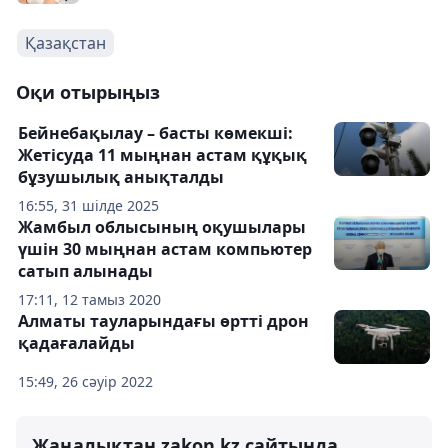
Қазақстан
Оқи отырыңыз
Бейнебақылау – басты көмекші:
Жетісуда 11 мыңнан астам құқық
бұзушылық анықталды
16:55, 31 шілде 2025
Жамбыл облысының оқушылары
үшін 30 мыңнан астам компьютер
сатып алынады
17:11, 12 тамыз 2020
Алматы тауларындағы өртті дрон
қадағалайды
15:49, 26 сәуір 2022
Жаңалықтан zakon.kz сайтында