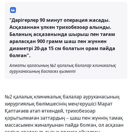
"Дәрігерлер 90 минут операция жасады.
Асқазаннан үлкен трихобезоар алынды.
Баланың асқазанында шырыш пен тағам
араласқан 900 грамм шаш пен жүннен
диаметрі 20-да 15 см болатын орам пайда
болған".
Алматы қаласының №2 қалалық балалар клиникалық
ауруханасының баспасөз қызметі
№2 қалалық клиникалық балалар ауруханасының
хирургиялық бөлімшесінің меңгерушісі Марат
Қаптағаев атап өткендей, трихобезоар
қорытылмаған заттардың – шаш пен жүннің тамақ
массасымен жиналуынан пайда болған, ол асқазан