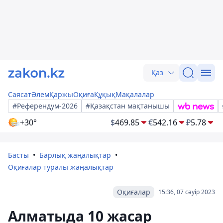
Қаз
Саясат
Әлем
Қаржы
Оқиға
Құқық
Мақалалар
#Референдум-2026
#Қазақстан мақтанышы
+30°
$
469.85
€
542.16
₽
5.78
Басты
Барлық жаңалықтар
Оқиғалар туралы жаңалықтар
Оқиғалар
15:36, 07 сәуір 2023
Алматыда 10 жасар