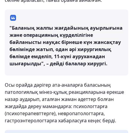
сөліне араласып, тығыз орамға айналған.
"Баланың жалпы жағдайының ауырлығына
және операцияның күрделілігіне
байланысты науқас бірнеше күн жансақтау
бөлімінде жатып, одан әрі хирургиялық
бөлімде емделіп, 11-күні ауруханадан
шығарылды", – дейді балалар хирургі.
Осы орайда дәрігер ата-аналарға баласының
патологиялық мінез-құлық реакцияларына ерекше
назар аударып, аталған жаман әдеттер болған
жағдайда дереу мамандарға: психологтарға
(психотерапевттерге), невропатологтарға,
гастроэнтерологтарға хабарласуға кеңес берді.