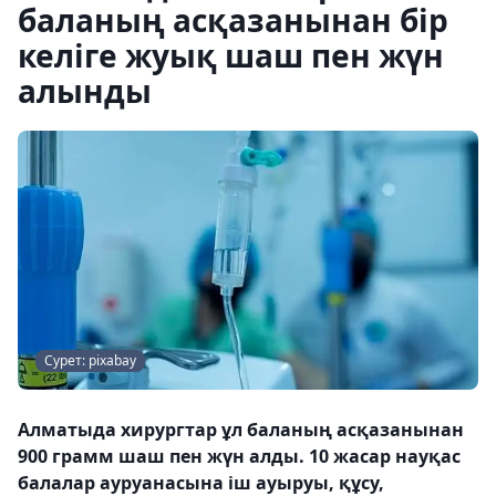
баланың асқазанынан бір
келіге жуық шаш пен жүн
алынды
Сурет: pixabay
Алматыда хирургтар ұл баланың асқазанынан
900 грамм шаш пен жүн алды. 10 жасар науқас
балалар ауруанасына іш ауыруы, құсу,