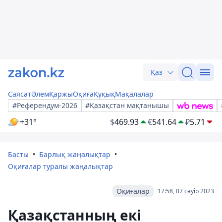
Қаз
Саясат
Әлем
Қаржы
Оқиға
Құқық
Мақалалар
#Референдум-2026
#Қазақстан мақтанышы
+31°
$
469.93
€
541.64
₽
5.71
Басты
Барлық жаңалықтар
Оқиғалар туралы жаңалықтар
Оқиғалар
17:58, 07 сәуір 2023
Қазақстанның екі