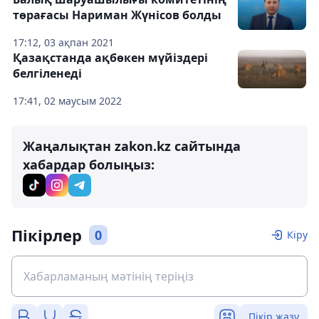
төрағасы Нариман Жүнісов болды
17:12, 03 ақпан 2021
Қазақстанда ақбөкен мүйіздері
белгіленеді
17:41, 02 маусым 2022
Жаңалықтан zakon.kz сайтында
хабардар болыңыз:
Пікірлер
0
Кіру
Пікір жазу