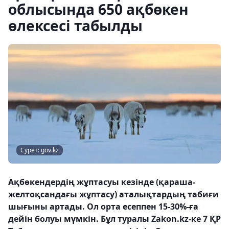
облысында 650 ақбөкен
өлексесі табылды
Сурет: gov.kz
Ақбөкендердің жұптасуы кезінде (қараша-
желтоқсандағы жұптасу) аталықтардың табиғи
шығыны артады. Ол орта есеппен 15-30%-ға
дейін болуы мүмкін. Бұл туралы Zakon.kz-ке 7 ҚР