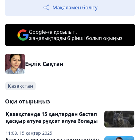
Мақаламен бөлісу
Google-ға қосылып,
жаңалықтарды бірінші болып оқыңыз
Еңлік Сақтан
Қазақстан
Оқи отырыңыз
Қазақстанда 15 қаңтардан бастап
қасқыр атуға рұқсат алуға болады
11:08, 15 қаңтар 2025
Балық шаруашылығы комитетінің