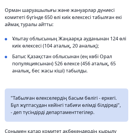
Орман шаруашылығы және жануарлар дүниесі
комитеті бүгінде 650 өлі киік өлексесі табылған екі
аймақ туралы айтты:
Ұлытау облысының Жаңаарқа ауданынан 124 өлі
киік өлексесі (104 аталық, 20 аналық);
Батыс Қазақстан облысынан (ең көбі Орал
популяциясынан) 526 өлексе (456 аталық, 65
аналық, бес жасы кіші) табылды.
"Табылған өлекселердің басым бөлігі - еркегі.
Бұл жұптасудан кейінгі табиғи өлімді білдіреді",
- деп түсіндірді департаменттегілер.
Сонымен қатар комитет ақбөкендердің қырылу