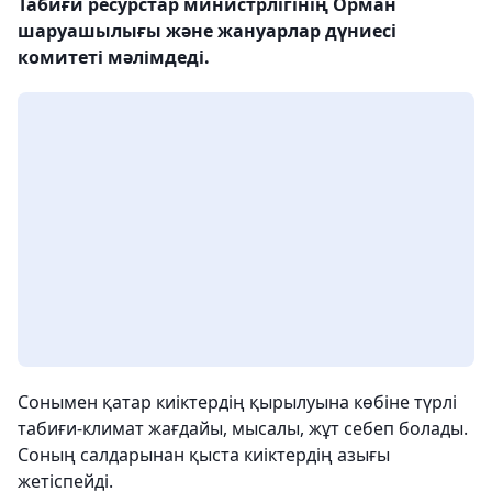
Табиғи ресурстар министрлігінің Орман
шаруашылығы және жануарлар дүниесі
комитеті мәлімдеді.
Сонымен қатар киіктердің қырылуына көбіне түрлі
табиғи-климат жағдайы, мысалы, жұт себеп болады.
Соның салдарынан қыста киіктердің азығы
жетіспейді.