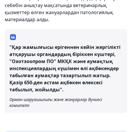
себебін анықтау мақсатында ветеринарлық
қызметтер өлген жануарлардан патологиялық
материалдар алды.
"Қар жамылғысы ерігеннен кейін жергілікті
атқарушы органдардың біріккен күштері,
"Охотзоопром ПО" МКҚК және аумақтық
инспекциялардың күшімен өлі ақбөкендер
табылған аумақтар тазартылып жатыр.
Қазір 650-ден астам ақбөкен өлексесі
табылып, жойылды".
Орман шаруашылығы және жануарлар дүниесі
комитеті