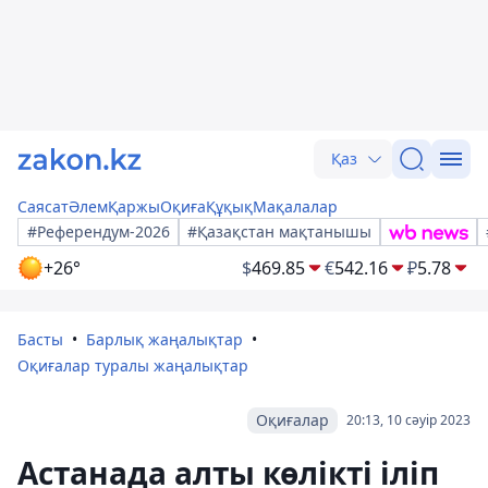
Қаз
Саясат
Әлем
Қаржы
Оқиға
Құқық
Мақалалар
#Референдум-2026
#Қазақстан мақтанышы
+26°
$
469.85
€
542.16
₽
5.78
Басты
Барлық жаңалықтар
Оқиғалар туралы жаңалықтар
Оқиғалар
20:13, 10 сәуір 2023
Астанада алты көлікті іліп