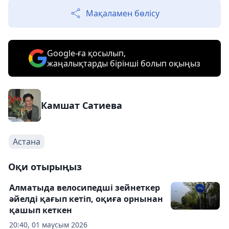
Мақаламен бөлісу
Google-ға қосылып,
жаңалықтарды бірінші болып оқыңыз
Камшат Сатиева
Астана
Оқи отырыңыз
Алматыда велосипедші зейнеткер
әйелді қағып кетіп, оқиға орнынан
қашып кеткен
20:40, 01 маусым 2026