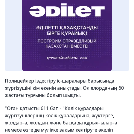
Полицейлер іздестіру іс-шаралары барысында
жүргізушіні кім екенін анықтады. Ол елорданың 60
жастағы тұрғыны болып шықты.
"Оған қатысты 611 бап - "Көлік құралдары
жүргізушілерінің көлік құралдарына, жүктерге,
жолдарға, жолдың және басқа да құрылғыларға
немесе өзге де мүлікке зақым келтіруге әкеліп