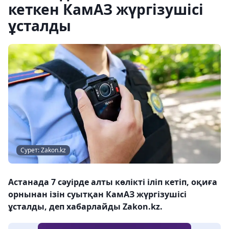
кеткен КамАЗ жүргізушісі
ұсталды
Сурет: Zakon.kz
Астанада 7 сәуірде алты көлікті іліп кетіп, оқиға
орнынан ізін суытқан КамАЗ жүргізушісі
ұсталды, деп хабарлайды Zakon.kz.