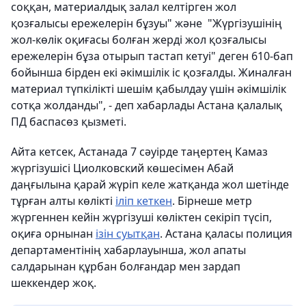
соққан, материалдық залал келтірген жол
қозғалысы ережелерін бұзуы" және "Жүргізушінің
жол-көлік оқиғасы болған жерді жол қозғалысы
ережелерін бұза отырып тастап кетуі" деген 610-бап
бойынша бірден екі әкімшілік іс қозғалды. Жиналған
материал түпкілікті шешім қабылдау үшін әкімшілік
сотқа жолданды", - деп хабарлады Астана қалалық
ПД баспасөз қызметі.
Айта кетсек, Астанада 7 сәуірде таңертең Камаз
жүргізушісі Циолковский көшесімен Абай
даңғылына қарай жүріп келе жатқанда жол шетінде
тұрған алты көлікті
іліп кеткен
. Бірнеше метр
жүргеннен кейін жүргізуші көліктен секіріп түсіп,
оқиға орнынан
ізін суытқан
. Астана қаласы полиция
департаментінің хабарлауынша, жол апаты
салдарынан құрбан болғандар мен зардап
шеккендер жоқ.