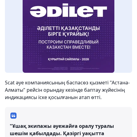
Scat әуе компаниясының баспасөз қызметі "Астана-
Алматы" рейсін орындау кезінде баптау жүйесінің
индикациясы іске қосылғанын атап өтті.
"Ұшақ экипажы әуежайға оралу туралы
шешім қабылдады. Қазіргі уақытта