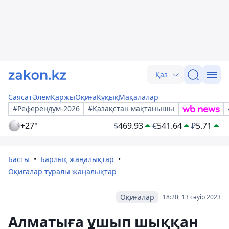
Қаз
Саясат
Әлем
Қаржы
Оқиға
Құқық
Мақалалар
#Референдум-2026
#Қазақстан мақтанышы
+27°
$
469.93
€
541.64
₽
5.71
Басты
Барлық жаңалықтар
Оқиғалар туралы жаңалықтар
Оқиғалар
18:20, 13 сәуір 2023
Алматыға ұшып шыққан