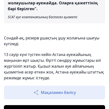
жолаушылар әуежайда. Оларға қажеттінің
бәрі берілген".
SCAT әуе компаниясының баспасөз қызметі
Сондай-ақ, резерв ұшақтың ұшу жолағына шығуы
күтіледі.
13 сәуір күні түстен кейін Астана әуежайының
маңынан өрт шықты. Өртті сөндіру жұмыстары әлі
жүргізіліп жатыр. Қызыл жалын әуе айлағының
қызметіне әсер еткен жоқ. Астана әуежайы штаттық
режимде жұмыс істеуде.
Мақаламен бөлісу