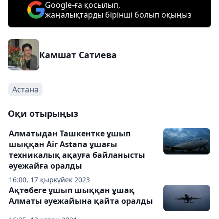
Google-ға қосылып,
жаңалықтарды бірінші болып оқыңыз
Камшат Сатиева
Астана
Оқи отырыңыз
Алматыдан Ташкентке ұшып
шыққан Air Astana ұшағы
техникалық ақауға байланысты
әуежайға оралды
16:00, 17 қыркүйек 2023
Ақтөбеге ұшып шыққан ұшақ
Алматы әуежайына қайта оралды