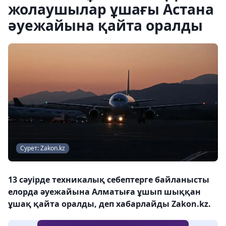
жолаушылар ұшағы Астана
әуежайына қайта оралды
Сурет: Zakon.kz
13 сәуірде техникалық себептерге байланысты
елорда әуежайына Алматыға ұшып шыққан
ұшақ қайта оралды, деп хабарлайды Zakon.kz.