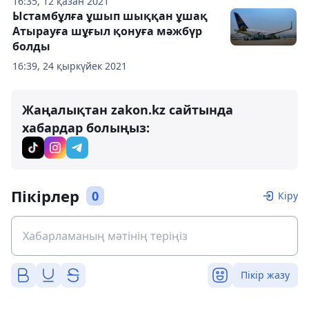
16:35, 12 қазан 2021
Ыстамбұлға ұшып шыққан ұшақ
Атырауға шұғыл қонуға мәжбүр
болды
16:39, 24 қыркүйек 2021
Жаңалықтан zakon.kz сайтында
хабардар болыңыз:
Пікірлер
0
Кіру
Пікір жазу