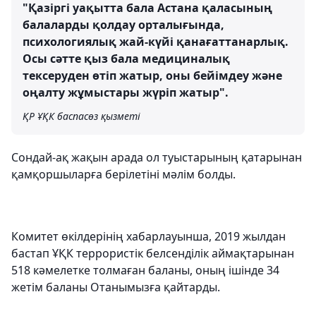
"Қазіргі уақытта бала Астана қаласының
балаларды қолдау орталығында,
психологиялық жай-күйі қанағаттанарлық.
Осы сәтте қыз бала медициналық
тексеруден өтіп жатыр, оны бейімдеу және
оңалту жұмыстары жүріп жатыр".
ҚР ҰҚК баспасөз қызметі
Сондай-ақ жақын арада ол туыстарының қатарынан
қамқоршыларға берілетіні мәлім болды.
Комитет өкілдерінің хабарлауынша, 2019 жылдан
бастап ҰҚК террористік белсенділік аймақтарынан
518 кәмелетке толмаған баланы, оның ішінде 34
жетім баланы Отанымызға қайтарды.