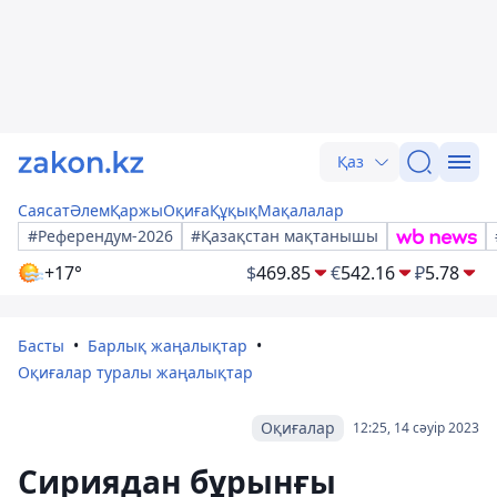
Қаз
Саясат
Әлем
Қаржы
Оқиға
Құқық
Мақалалар
#Референдум-2026
#Қазақстан мақтанышы
+17°
$
469.85
€
542.16
₽
5.78
Басты
Барлық жаңалықтар
Оқиғалар туралы жаңалықтар
Оқиғалар
12:25, 14 сәуір 2023
Сириядан бұрынғы