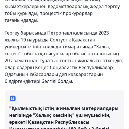
қызметкерлерінен ведомствоаралық жедел-тергеу
тобы құрылды, процестік прокурорлар
тағайындалды.
Тергеу барысында Петропавл қаласында 2023
жылғы 19 наурызда Солтүстік Қазақстан
университетінің колледж ғимаратында "Халық
кеңесі" тобына қатысушылар облыс орталығының
20 азаматынан тұратын топтың жиналысы өткендігі,
олар өздерін Кеңес Социалистік Республикалар
Одағының ізбасарлары деп көзқарастарын
білдіргендіктері белгілі болды.
"Қылмыстық істің жиналған материалдары
негізінде "Халық кеесінің" үш мүшесінің
әрекеті Қазақстан Республикасы