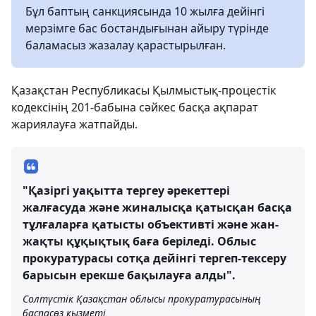
Бұл баптың санкциясында 10 жылға дейінгі
мерзімге бас бостандығынан айыру түрінде
баламасыз жазалау қарастырылған.
Қазақстан Республикасы Қылмыстық-процестік
кодексінің 201-бабына сәйкес басқа ақпарат
жариялауға жатпайды.
"Қазіргі уақытта тергеу әрекеттері
жалғасуда және жиналысқа қатысқан басқа
тұлғаларға қатысты объективті және жан-
жақты құқықтық баға беріледі. Облыс
прокуратурасы сотқа дейінгі тергеп-тексеру
барысын ерекше бақылауға алды".
Солтүстік Қазақстан облысы прокуратурасының
баспасөз қызметі