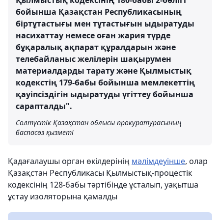
Қылмыстық кодексінің 180-бабы 2-бөлігі
бойынша Қазақстан Республикасының
біртұтастығы мен тұтастығын ыдыратуды
насихаттау немесе оған жария түрде
бұқаралық ақпарат құралдарын және
телебайланыс желілерін шақырумен
материалдарды тарату және Қылмыстық
кодекстің 179-бабы бойынша мемлекеттің
қауіпсіздігін ыдыратуды үгіттеу бойынша
сарапталды".
Солтүстік Қазақстан облысы прокуратурасының
баспасөз қызметі
Қадағалаушы орган өкілдерінің
мәлімдеуінше
, олар
Қазақстан Республикасы Қылмыстық-процестік
кодексінің 128-бабы тәртібінде ұсталып, уақытша
ұстау изоляторына қамалды