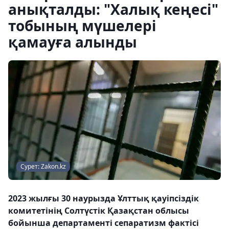
анықталды: "Халық кеңесі"
тобының мүшелері
қамауға алынды
Сурет: Zakon.kz
2023 жылғы 30 наурызда Ұлттық қауіпсіздік
комитетінің Солтүстік Қазақстан облысы
бойынша департаменті сепаратизм фактісі