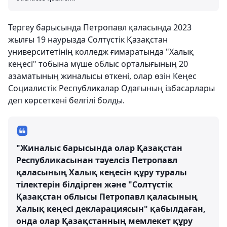
Тергеу барысында Петропавл қаласында 2023
жылғы 19 наурызда Солтүстік Қазақстан
университетінің колледж ғимаратында "Халық
кеңесі" тобына мүше облыс орталығының 20
азаматының жиналысы өткені, олар өзін Кеңес
Социалистік Республикалар Одағының ізбасарлары
деп көрсеткені белгілі болды.
"Жиналыс барысында олар Қазақстан
Республикасынан тәуелсіз Петропавл
қаласының Халық кеңесін құру туралы
тілектерін білдірген және "Солтүстік
Қазақстан облысы Петропавл қаласының
Халық кеңесі декларациясын" қабылдаған,
онда олар Қазақстанның мемлекет құру