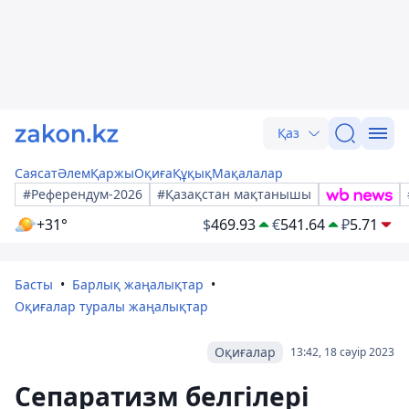
Қаз
Саясат
Әлем
Қаржы
Оқиға
Құқық
Мақалалар
#Референдум-2026
#Қазақстан мақтанышы
+31°
$
469.93
€
541.64
₽
5.71
Басты
Барлық жаңалықтар
Оқиғалар туралы жаңалықтар
Оқиғалар
13:42, 18 сәуір 2023
Сепаратизм белгілері