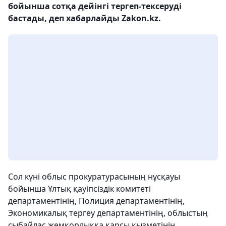
бойынша сотқа дейінгі тергеп-тексеруді
бастады, деп хабарлайды Zakon.kz.
Cол күні облыс прокуратурасының нұсқауы
бойынша Ұлтық қауіпсіздік комитеті
департаментінің, Полиция департаментінің,
Экономикалық тергеу департаментінің, облыстың
cыбайлас жемқорлыққа қарсы қызметінің