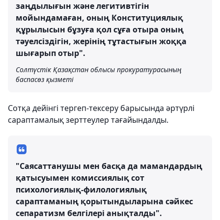
заңдылығын және легитивтігін
мойындамаған, оның Конституциялық
құрылысын бұзуға қол сұға отыра оның
тәуелсіздігін, жерінің тұтастығын жоққа
шығарып отыр".
Солтүстік Қазақстан облысы прокуратурасының
баспасөз қызметі
Сотқа дейінгі тергеп-тексеру барысында әртүрлі
сараптамалық зерттеулер тағайындалды.
"Саясаттанушы мен басқа да мамандардың
қатысуымен комиссиялық сот
психологиялық-филологиялық
сараптаманың қорытындыларына сәйкес
сепаратизм белгілері анықталды".