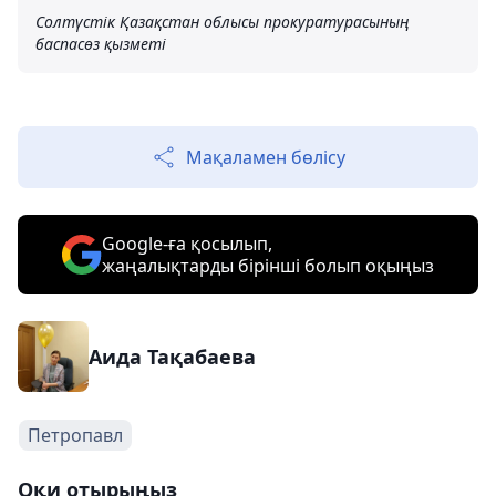
Солтүстік Қазақстан облысы прокуратурасының
баспасөз қызметі
Мақаламен бөлісу
Google-ға қосылып,
жаңалықтарды бірінші болып оқыңыз
Аида Тақабаева
Петропавл
Оқи отырыңыз