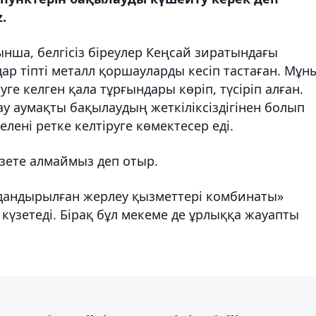
.
нша, белгісіз біреулер Кеңсай зиратындағы
дар тіпті металл қоршауларды кесіп тастаған. Мұн
ге келген қала тұрғындары көріп, түсіріп алған.
 аумақты бақылаудың жеткіліксіздігінен болып
лені ретке келтіруге көмектесер еді.
үзете алмаймыз деп отыр.
ндандырылған жерлеу қызметтері комбинаты»
күзетеді. Бірақ бұл мекеме де ұрлыққа жауапты