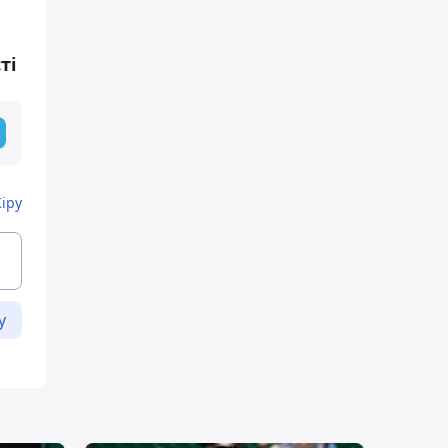
ті
Кіру
у