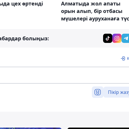
да цех өртенді
Алматыда жол апаты
орын алып, бір отбасы
мүшелері ауруханаға түс
абардар болыңыз:
Пікір жаз