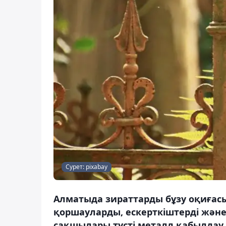
Сурет: pixabay
Алматыда зираттарды бұзу оқиғасы 
қоршауларды, ескерткіштерді және
сақшылары түсті металл қабылдау 