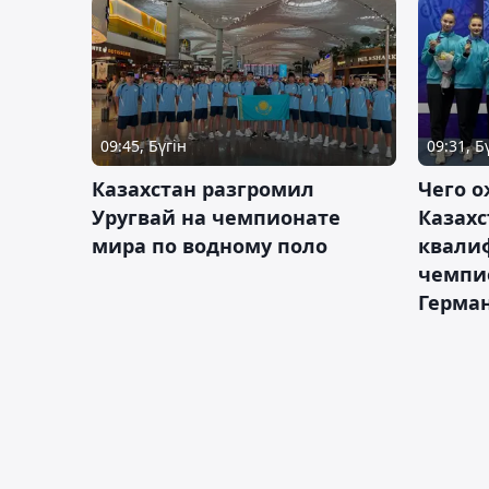
09:45, Бүгін
09:31, Б
Казахстан разгромил
Чего о
Уругвай на чемпионате
Казахс
мира по водному поло
квали
чемпи
Герма