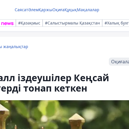
Саясат
Әлем
Қаржы
Оқиға
Құқық
Мақалалар
#Қазақмыс
#Салыстырмалы Қазақстан
#Халық бухг
лы жаңалықтар
Оқиғал
алл іздеушілер Кеңсай
ерді тонап кеткен