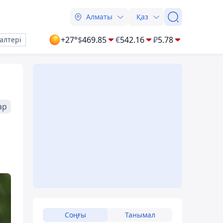
Алматы
Қаз
+27°
$
469.85
€
542.16
₽
5.78
алтері
ар
Соңғы
Танымал