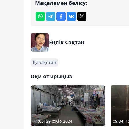
Мақаламен бөлісу:
Еңлік Сақтан
Қазақстан
Оқи отырыңыз
11:03, 29 сәуір 2024
09:34, 