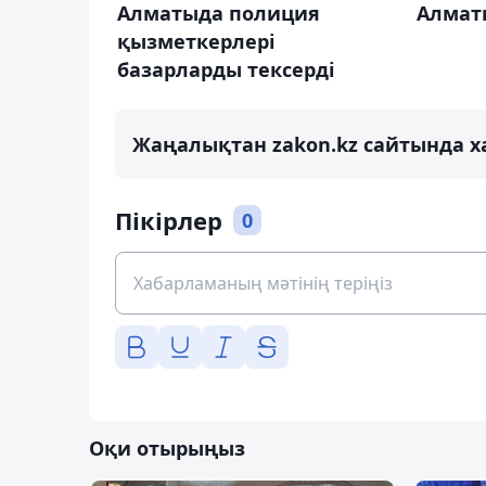
Алматыда полиция
Алматы
қызметкерлері
базарларды тексерді
Жаңалықтан zakon.kz сайтында х
Пікірлер
0
Оқи отырыңыз