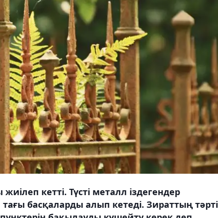
жиілеп кетті. Түсті металл іздегендер
 тағы басқаларды алып кетеді. Зираттың тәрт
пунктерін бақылауды күшейту керек деп