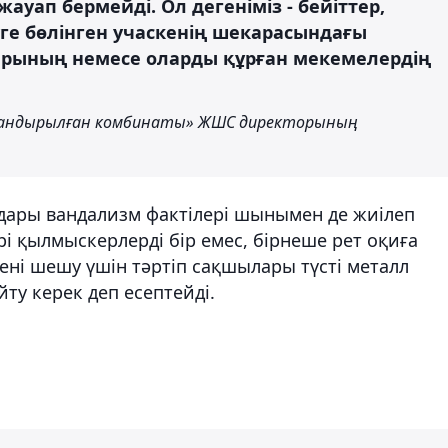
жауап бермейді. Ол дегеніміз - бейіттер,
ге бөлінген учаскенің шекарасындағы
тарының немесе оларды құрған мекемелердің
дандырылған комбинаты» ЖШС директорының
дары вандализм фактілері шынымен де жиілеп
і қылмыскерлерді бір емес, бірнеше рет оқиға
лені шешу үшін тәртіп сақшылары түсті металл
ту керек деп есептейді.