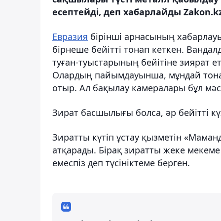
есептейді, деп хабарлайды Zakon.kz
Евразия
бірінші арнасының хабарлауы
бірнеше бейітті тонап кеткен. Вандал
туған-туыстарының бейітіне зиярат ету
Олардың пайымдауынша, мұндай тонау
отыр. Ал бақылау камералары бұл мәсе
Зират басшылығы болса, әр бейітті к
Зиратты күтіп ұстау қызметін «Мама
атқарады. Бірақ зиратты жеке мекеме 
емеспіз деп түсініктеме берген.