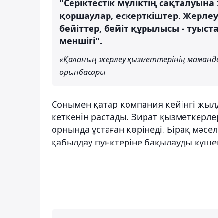
"Серіктестік мүліктің сақталуына 
қоршаулар, ескерткіштер. Жерлеу
бейіттер, бейіт құрылысы - туыс
меншігі".
«Қаланың жерлеу қызметтерінің маман
орынбасары
Сонымен қатар компания кейінгі жыл
кеткенін растады. Зират қызметкерлер
орнында ұстаған көрінеді. Бірақ мәсе
қабылдау пунктеріне бақылауды күшей