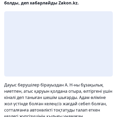
болды, деп хабарлайды Zakon.kz.
Дауыс берушілер бірауыздан А. Н-ны бұзақылық
ниетпен, атыс қаруын қолдана отыра, өлтіргені үшін
кінәлі деп таныған шешім шығарды. Адам өліміне
жол үстінде болған келеңсіз жағдай себеп болған,
сотталғанға автокөлікті тоқтатуды талап еткен
кездегі жүргізушінің қылығы ұнамаған.