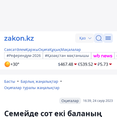
Қаз
Саясат
Әлем
Қаржы
Оқиға
Құқық
Мақалалар
#Референдум-2026
#Қазақстан мақтанышы
+30°
$
467.48
€
539.52
₽
5.73
Басты
Барлық жаңалықтар
Оқиғалар туралы жаңалықтар
Оқиғалар
16:39, 24 сәуір 2023
Семейде сот екі баланың