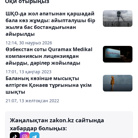
Оқи отырыңыз
ШҚО-да жол апатынан қаршадай
бала көз жұмды: айыпталушы бір
жылға бас бостандығынан
айырылды
12:14, 30 наурыз 2026
Өзбекстан соты Quramax Medikal
компаниясын лицензиядан
айырды, дәрілер жойылады
17:01, 13 қаңтар 2023
Баланың көзінше мысықты
өлтірген Қонаев тұрғынына үкім
шықты
21:07, 13 желтоқсан 2022
Жаңалықтан zakon.kz сайтында
хабардар болыңыз: