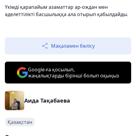
Үкімді қарапайым азаматтар ар-ождан мен
әделеттілікті басшылыққа ала отырып қабылдайды.
Мақаламен бөлісу
Google-ға қосылып,
жаңалықтарды бірінші болып оқыңыз
Аида Тақабаева
Қазақстан