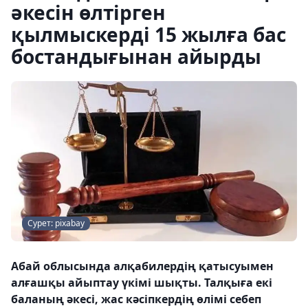
әкесін өлтірген
қылмыскерді 15 жылға бас
бостандығынан айырды
Сурет: pixabay
Абай облысында алқабилердің қатысуымен
алғашқы айыптау үкімі шықты. Талқыға екі
баланың әкесі, жас кәсіпкердің өлімі себеп