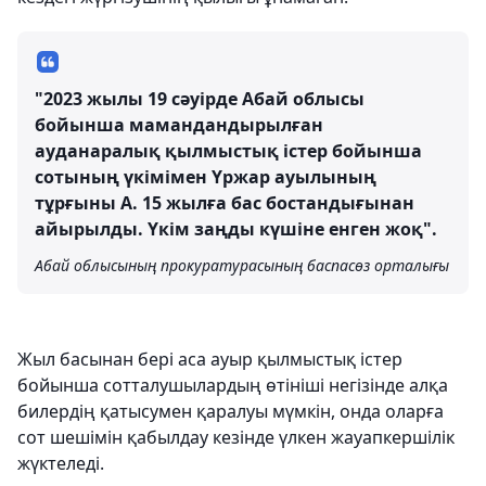
"2023 жылы 19 сәуірде Абай облысы
бойынша мамандандырылған
ауданаралық қылмыстық істер бойынша
сотының үкімімен Үржар ауылының
тұрғыны А. 15 жылға бас бостандығынан
айырылды. Үкім заңды күшіне енген жоқ".
Абай облысының прокуратурасының баспасөз орталығы
Жыл басынан бері аса ауыр қылмыстық істер
бойынша сотталушылардың өтініші негізінде алқа
билердің қатысумен қаралуы мүмкін, онда оларға
сот шешімін қабылдау кезінде үлкен жауапкершілік
жүктеледі.