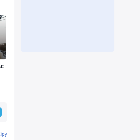
ы:
Кіру