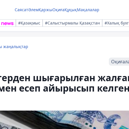
Саясат
Әлем
Қаржы
Оқиға
Құқық
Мақалалар
#Қазақмыс
#Салыстырмалы Қазақстан
#Халық бухг
лы жаңалықтар
Оқиғал
терден шығарылған жалға
мен есеп айырысып келге