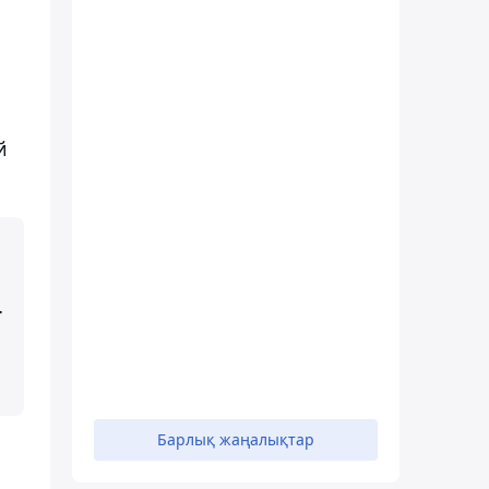
й
т
Барлық жаңалықтар