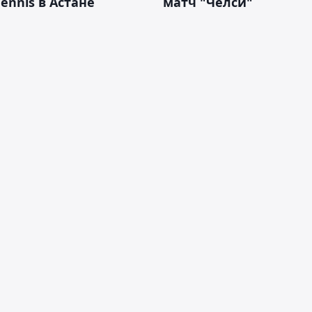
Tennis в Астане
матч "Челси"