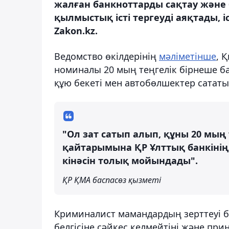
жалған банкноттарды сақтау және 
қылмыстық істі тергеуді аяқтады,
Zakon.kz.
Ведомство өкілдерінің
мәліметінше
, 
номиналы 20 мың теңгелік бірнеше б
құю бекеті мен автобөлшектер сататын
"Ол зат сатып алып, құны 20 мың 
қайтарымына ҚР Ұлттық банкінің
кінәсін толық мойындады".
ҚР ҚМА баспасөз қызметі
Криминалист мамандардың зерттеуі б
белгісіне сәйкес келмейтіні және пр