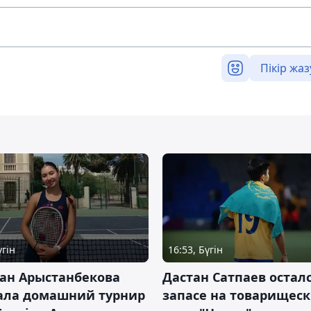
Пікір жаз
үгін
16:53, Бүгін
ан Арыстанбекова
Дастан Сатпаев осталс
ала домашний турнир
запасе на товарищес