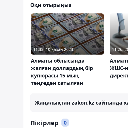
Оқи отырыңыз
11:33, 10 қазан 2023
11:26, 2
Алматы облысында
Алматы
жалған доллардың бір
ЖШС-н
купюрасы 15 мың
дирек
теңгеден сатылған
Жаңалықтан zakon.kz сайтында х
Пікірлер
0