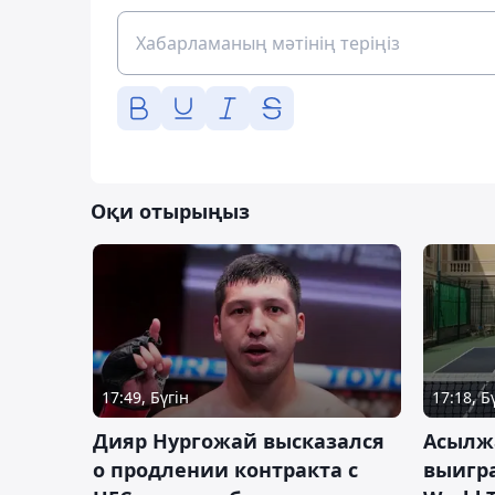
Оқи отырыңыз
17:49, Бүгін
17:18, Б
Дияр Нургожай высказался
Асылж
о продлении контракта с
выигр