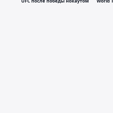
UFC после победы нокаутом
World 