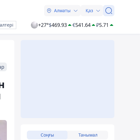
Алматы
Қаз
+27°
$
469.93
€
541.64
₽
5.71
алтері
ар
н
н
Соңғы
Танымал