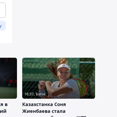
у
16:37, Бүгін
я в
Казахстанка Соня
кий
Жиенбаева стала