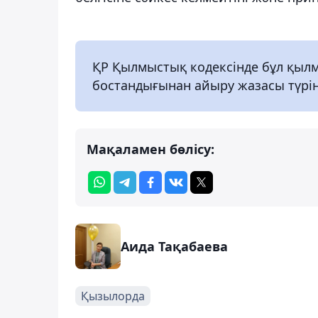
ҚР Қылмыстық кодексінде бұл қылмы
бостандығынан айыру жазасы түрін
Мақаламен бөлісу:
Аида Тақабаева
Қызылорда