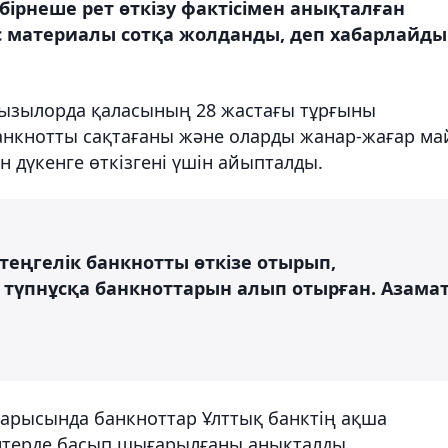
бірнеше рет өткізу фактісімен анықталған
 іс материалы сотқа жолданды, деп хабарлайды
Қызылорда қаласының 28 жастағы тұрғыны
анкнотты сақтағаны және оларды жанар-жағар ма
 дүкенге өткізгені үшін айыпталды.
теңгелік банкнотты өткізе отырып,
 түпнұсқа банкноттарын алып отырған. Азама
арысында банкноттар Ұлттық банктің ақша
интерде басып шығарылғаны анықталды.