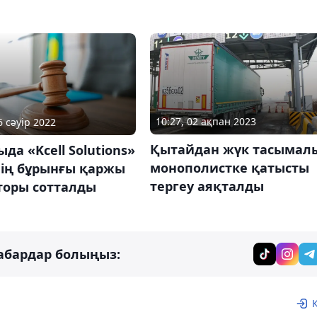
10:27, 02 ақпан 2023
6 сәуір 2022
Қытайдан жүк тасымал
да «Kcell Solutions»
монополистке қатысты
ің бұрынғы қаржы
тергеу аяқталды
торы сотталды
абардар болыңыз: