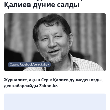
Қалиев дүние салды
Сурет: Facebook/serik.kaliev
Журналист, ақын Серік Қалиев дүниеден озды,
деп хабарлайды Zakon.kz.