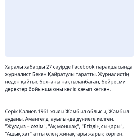
Харалы хабарды 27 сәуірде Facebook парақшасында
журналист Бекен Қайратұлы таратты. Журналистің
неден қайтыс болғаны нақтыланбаған, бейресми
деректер бойынша оны көлік қағып кеткен.
Серік Қалиев 1961 жылы Жамбыл облысы, Жамбыл
ауданы, Амангелді ауылында дүниеге келген.
"Жұлдыз – сезім", "Ақ моншақ", "Егіздің сыңары",
"Ашық хат" атты өлең жинақтары жарық көрген.