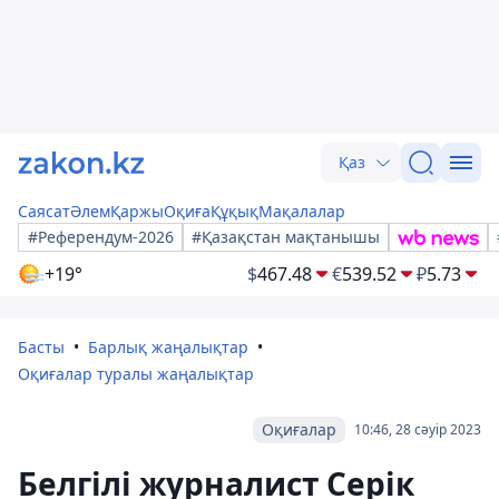
Қаз
Саясат
Әлем
Қаржы
Оқиға
Құқық
Мақалалар
#Референдум-2026
#Қазақстан мақтанышы
+19°
$
467.48
€
539.52
₽
5.73
Басты
Барлық жаңалықтар
Оқиғалар туралы жаңалықтар
Оқиғалар
10:46, 28 сәуір 2023
Белгілі журналист Серік