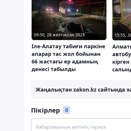
09:50, 28 желтоқсан 2025
15:55, 
Іле-Алатау табиғи паркіне
Алмат
апарар тас жол бойынан
автоб
66 жастағы ер адамның
кірген
денесі табылды
салын
Жаңалықтан zakon.kz сайтында х
Пікірлер
0