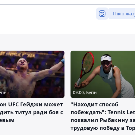
Пікір жаз
үгін
09:00, Бүгін
он UFC Гейджи может
"Находит способ
дить титул ради боя с
побеждать": Tennis Let
евым
похвалил Рыбакину з
трудовую победу в То