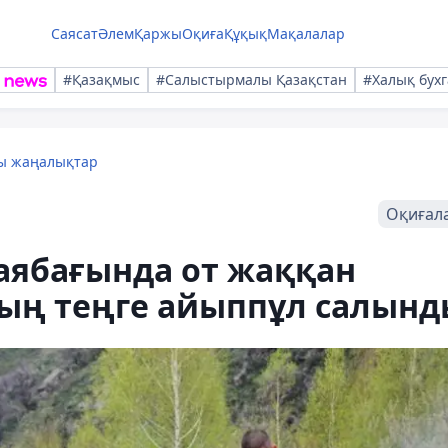
Саясат
Әлем
Қаржы
Оқиға
Құқық
Мақалалар
#Қазақмыс
#Салыстырмалы Қазақстан
#Халық бухг
лы жаңалықтар
Оқиғал
саябағында от жаққан
ың теңге айыппұл салынд