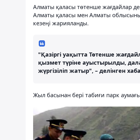
Алматы қаласы төтенше жағдайлар деп
Алматы қаласы мен Алматы облысының
кезеңі жарияланды.
"Қазіргі уақытта Төтенше жағда
қызмет түріне ауыстырылды, дал
жүргізіліп жатыр", – делінген ха
Жыл басынан бері табиғи парк аумағы