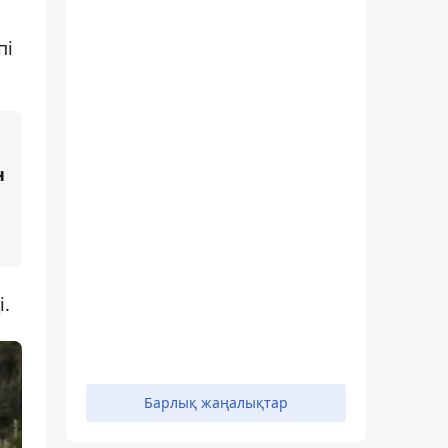
пі
н
і.
Барлық жаңалықтар