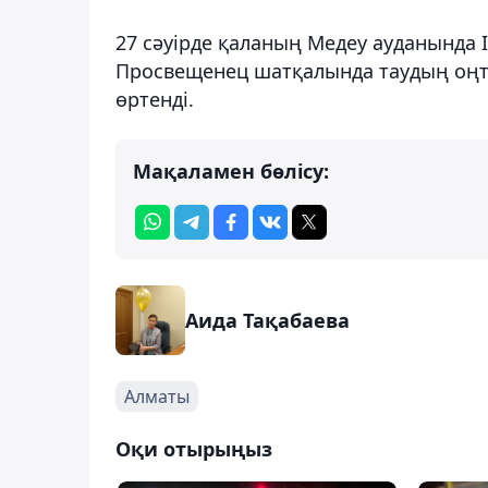
27 сәуірде қаланың Медеу ауданында 
Просвещенец шатқалында таудың оңтүс
өртенді.
Мақаламен бөлісу:
Аида Тақабаева
Алматы
Оқи отырыңыз