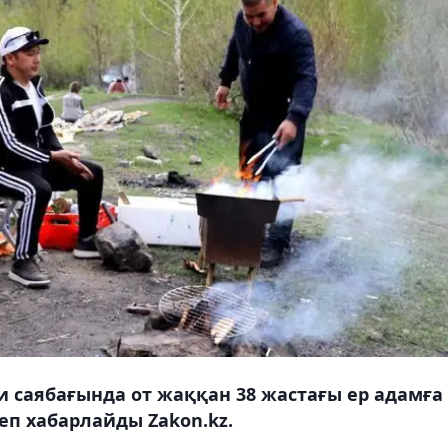
и саябағында от жаққан 38 жастағы ер адамға
еп хабарлайды Zakon.kz.