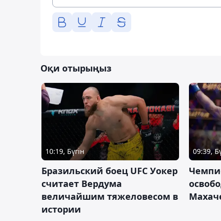
Оқи отырыңыз
10:19, Бүгін
09:39, Б
Бразильский боец UFC Уокер
Чемпи
считает Вердума
освобо
величайшим тяжеловесом в
Махач
истории