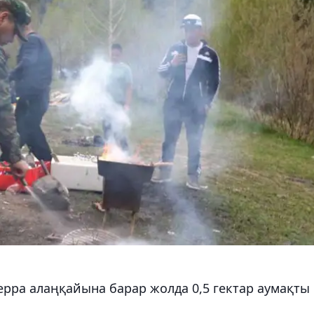
ерра алаңқайына барар жолда 0,5 гектар аумақты