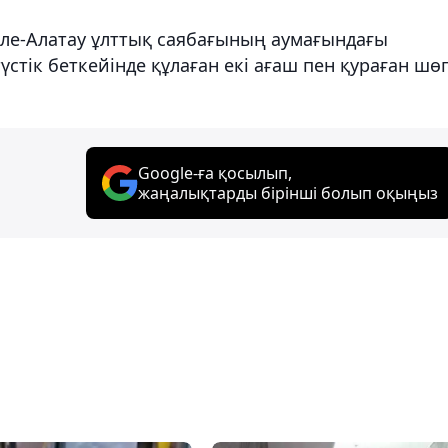
Іле-Алатау ұлттық саябағының аумағындағы
тік беткейінде құлаған екі ағаш пен қураған шө
Google-ға қосылып,
жаңалықтарды бірінші болып оқыңыз