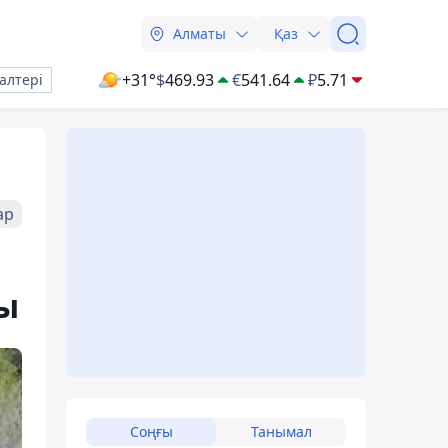
Алматы
Қаз
+31°
$
469.93
€
541.64
₽
5.71
алтері
ар
ы
Соңғы
Танымал