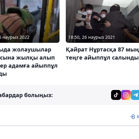
26 наурыз 2022
18:50, 26 наурыз 2021
ыда жолаушылар
Қайрат Нұртасқа 87 мың
усына жылқы алып
теңге айыппұл салынд
 ер адамға айыппұл
ды
абардар болыңыз: