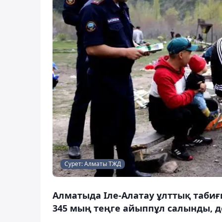
Сурет: Алматы ТЖД
Алматыда Іле-Алатау ұлттық табиғ
345 мың теңге айыппұл салынды, д