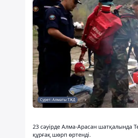
Сурет: Алматы ТЖД
23 сәуірде Алма-Арасан шатқалында Т
құрғақ шөрп өртенді.