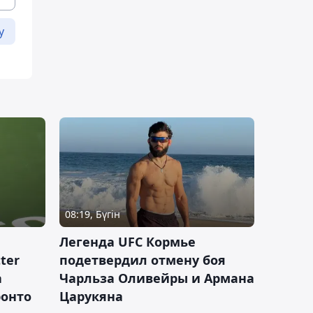
у
08:19, Бүгін
Легенда UFC Кормье
ter
подетвердил отмену боя
а
Чарльза Оливейры и Армана
ронто
Царукяна