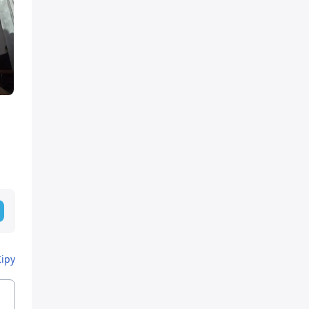
ы
Кіру