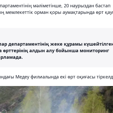
артаментінің мәліметінше, 20 наурыздан бастап
 мемлекеттік орман қоры аумақтарында өрт қау
йлар департаментінің жеке құрамы күшейтілге
а өрттерінің алдын алу бойынша мониторинг
барламада.
ндағы Медеу филиалында екі өрт оқиғасы тіркелд