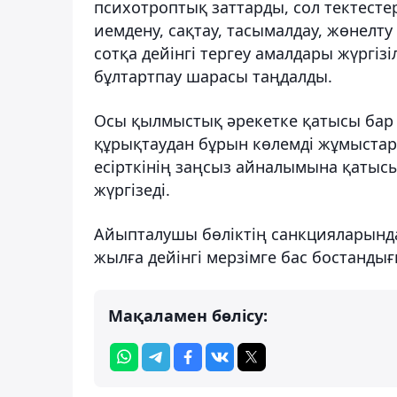
психотроптық заттарды, сол тектестер
иемдену, сақтау, тасымалдау, жөнелту
сотқа дейінгі тергеу амалдары жүргізі
бұлтартпау шарасы таңдалды.
Осы қылмыстық әрекетке қатысы бар б
құрықтаудан бұрын көлемді жұмыстар
есірткінің заңсыз айналымына қатысы 
жүргізеді.
Айыпталушы бөліктің санкцияларында 
жылға дейінгі мерзімге бас бостандығ
Мақаламен бөлісу: