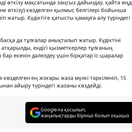
ді өткізу мақсатында заңсыз дайындау, қайта өңд
 не өткізу) көзделген қылмыс белгілері бойынша
ліп жатыр. Күдіктіге қатысты қамауға алу түріндегі
асқа да тұлғалар анықталып жатыр. Күдіктіні
 атқарылды, ендігі қызметкерлер тұлғаның
бар екенін дәлелдеу үшін бірқатар іс-шаралар
көзделген ең жоғары жаза мүлкі тәркіленіп, 15
ынан айыру түріндегі жазаны көздейді.
Google-ға қосылып,
жаңалықтарды бірінші болып оқыңыз