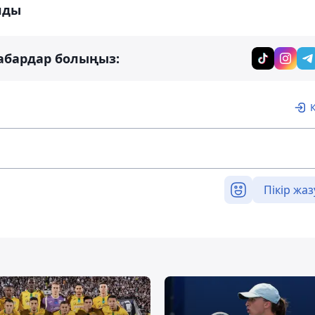
лды
абардар болыңыз:
Пікір жаз