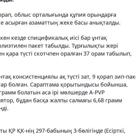
 орап, облыс орталығында құпия орындарға
ке асырған азаматтың жеке басы анықталды.
скен кезде спицификалық иісі бар ұнтақ
полиэтилен пакет табылды. Тұрғылықты жері
н қара түсті скотчпен оралған 37 орам табылып,
тақ консистенциялы ақ түсті зат, 9 қорап зип-пак
ттар болған. Сараптама қорытындысы бойынша,
грамм болатын аса ірі мөлшерде А-PVP
лятор, бұдан басқа жалпы салмағы 6,68 грамм
ді.
ты ҚР ҚК-нің 297-бабының 3-бөлігінде (Есірткі,