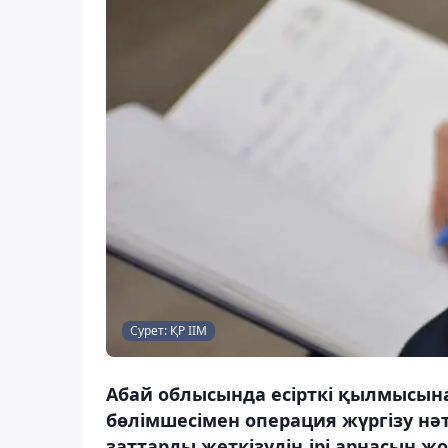
Сурет: ҚР ІІМ
Абай облысында есірткі қылмысына
бөлімшесімен операция жүргізу нә
заттарды жеткізудің ірі арнасын ж