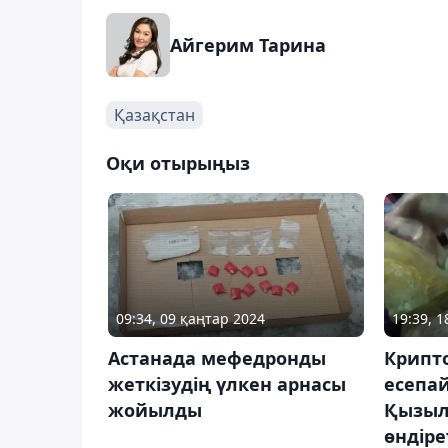
Айгерим Тарина
Қазақстан
Оқи отырыңыз
09:34, 09 қаңтар 2024
19:39, 1
Астанада мефедронды
Крипт
жеткізудің үлкен арнасы
есепа
жойылды
Қызыло
өндіре