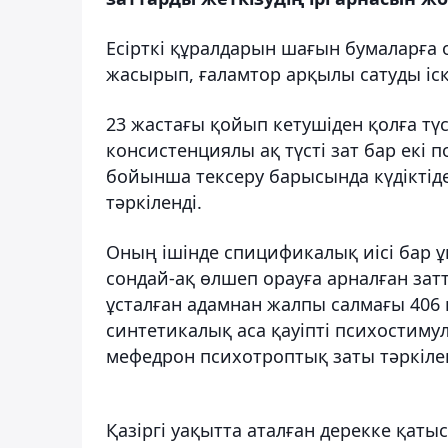
Есірткі құралдарын шағын бумаларға
жасырып, ғаламтор арқылы сатуды іс
23 жастағы қойып кетушіден қолға тү
консистенциялы ақ түсті зат бар екі 
бойынша тексеру барысында күдіктіде
тәркіленді.
Оның ішінде спицификалық иісі бар ұн
сондай-ақ өлшеп орауға арналған за
ұсталған адамнан жалпы салмағы 406 
синтетикалық аса қауіпті психостиму
мефедрон психотроптық заты тәркілен
Қазіргі уақытта аталған дерекке қатыс