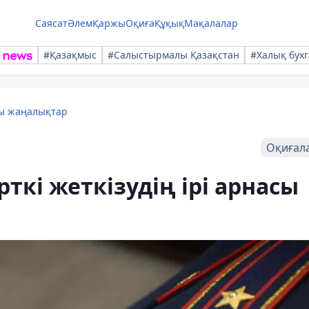
Саясат
Әлем
Қаржы
Оқиға
Құқық
Мақалалар
#Қазақмыс
#Салыстырмалы Қазақстан
#Халық бухг
лы жаңалықтар
Оқиғал
ткі жеткізудің ірі арнасы