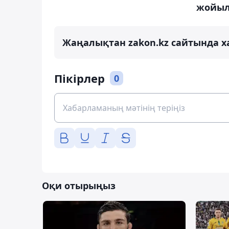
жойы
Жаңалықтан zakon.kz сайтында х
Пікірлер
0
Оқи отырыңыз