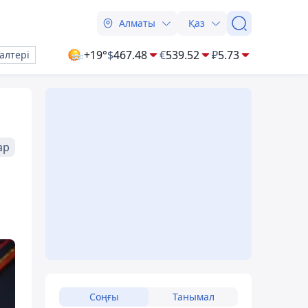
Алматы
Қаз
+19°
$
467.48
€
539.52
₽
5.73
алтері
ар
Соңғы
Танымал