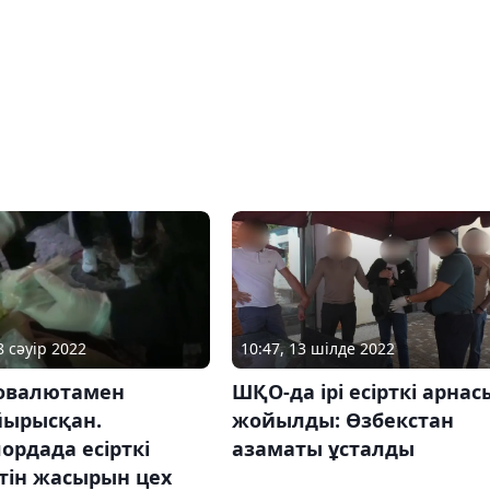
8 сәуір 2022
10:47, 13 шілде 2022
овалютамен
ШҚО-да ірі есірткі арнас
йырысқан.
жойылды: Өзбекстан
рдада есірткі
азаматы ұсталды
тін жасырын цех