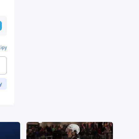
Кіру
у