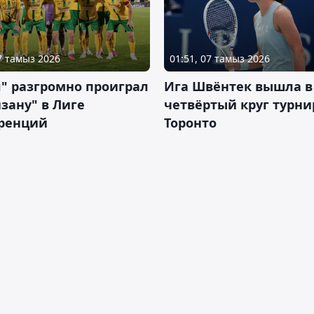
07 тамыз 2026
01:51, 07 тамыз 2026
" разгромно проиграл
Ига Швёнтек вышла в
зану" в Лиге
четвёртый круг турни
ренций
Торонто