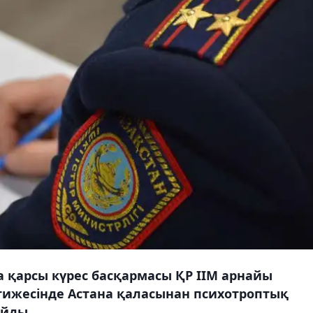
 қарсы күрес басқармасы ҚР ІІМ арнайы
тижесінде Астана қаласынан психотроптық
ойды.