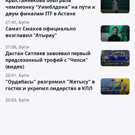
Арыстанбекова обыграла
чемпионку "Уимблдона" на пути к
двум финалам ITF в Астане
21:41, Бүгін
Самат Смаков официально
возглавил "Атырау"
21:06, Бүгін
Дастан Сатпаев завоевал первый
предсезонный трофей с "Челси"
(видео)
20:41, Бүгін
"Ордабасы" разгромил "Жетысу" в
гостях и укрепил лидерство в КПЛ
20:03, Бүгін