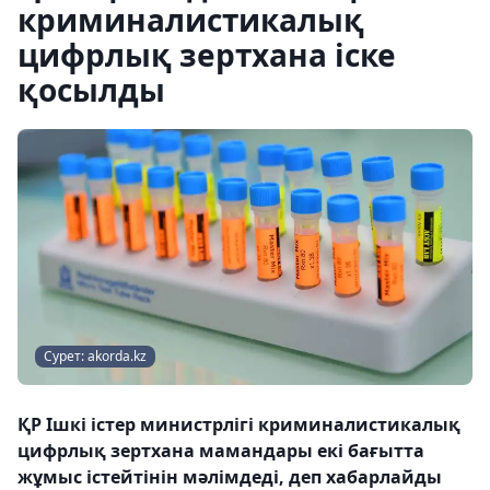
криминалистикалық
цифрлық зертхана іске
қосылды
Сурет: akorda.kz
ҚР Ішкі істер министрлігі криминалистикалық
цифрлық зертхана мамандары екі бағытта
жұмыс істейтінін мәлімдеді, деп хабарлайды