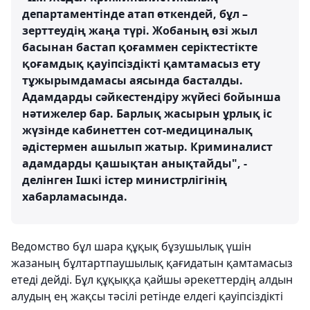
департаментінде атап өткендей, бұл –
зерттеудің жаңа түрі. Жобаның өзі жыл
басынан бастап қоғаммен серіктестікте
қоғамдық қауіпсіздікті қамтамасыз ету
тұжырымдамасы аясында басталды.
Адамдарды сәйкестендіру жүйесі бойынша
нәтижелер бар. Барлық жасырын ұрлық іс
жүзінде кабинеттен сот-медициналық
әдістермен ашылып жатыр. Криминалист
адамдарды қашықтан анықтайды", -
делінген Ішкі істер министрлігінің
хабарламасында.
Ведомство бұл шара құқық бұзушылық үшін
жазаның бұлтартпаушылық қағидатын қамтамасыз
етеді дейді. Бұл құқыққа қайшы әрекеттердің алдын
алудың ең жақсы тәсілі ретінде елдегі қауіпсіздікті