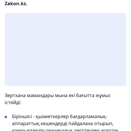
Zakon.kz.
Зертхана мамандары мына екі бағытта жұмыс
істейді:
Біріншісі - қызметкерлер бағдарламалық-
аппараттық кешендерді пайдалана отырып,
компьютерлік-техникалық зерттеулер жүргізе