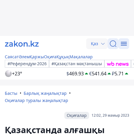
Қаз
Саясат
Әлем
Қаржы
Оқиға
Құқық
Мақалалар
#Референдум-2026
#Қазақстан мақтанышы
+23°
$
469.93
€
541.64
₽
5.71
Басты
Барлық жаңалықтар
Оқиғалар туралы жаңалықтар
Оқиғалар
12:02, 29 мамыр 2023
Қазақстанда алғашқы