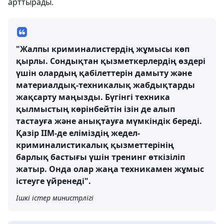
арттырады.
"Жалпы криминалистердің жұмысы көп
қырлы. Сондықтан қызметкерлердің өздері
үшін олардың қабілеттерін дамыту және
материалдық-техникалық жабдықтарды
жақсарту маңызды. Бүгінгі техника
қылмыстың көрінбейтін ізін де алып
тастауға және анықтауға мүмкіндік береді.
Қазір ІІМ-де еліміздің жедел-
криминалистикалық қызметтерінің
барлық бастығы үшін тренинг өткізіліп
жатыр. Онда олар жаңа техникамен жұмыс
істеуге үйренеді".
Ішкі істер министрлігі