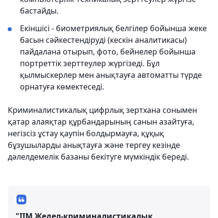
бастайды.
Екіншісі - биометриялық белгілер бойынша жеке
басын сәйкестендіруді (кескін аналитикасы)
пайдалана отырып, фото, бейнелер бойынша
портреттік зерттеулер жүргізеді. Бұл
қылмыскерлер мен анықтауға автоматты түрде
орнатуға көмектеседі.
Криминалистикалық цифрлық зертхана сонымен
қатар алаяқтар құрбандарының санын азайтуға,
негізсіз ұстау қаупін болдырмауға, құқық
бұзушыларды анықтауға және тергеу кезінде
дәлелдемелік базаны бекітуге мүмкіндік береді.
"ІІМ Жедел-криминалистикалық