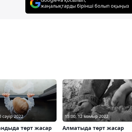
жаңалықтарды бірінші болып оқыңыз
0 сәуір 2022
15:00, 12 мамыр 2022
андыда төрт жасар
Алматыда төрт жасар