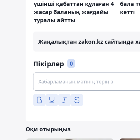
үшінші қабаттан құлаған 4
бала т
жасар баланың жағдайы
кетті
туралы айтты
Жаңалықтан zakon.kz сайтында х
Пікірлер
0
Оқи отырыңыз