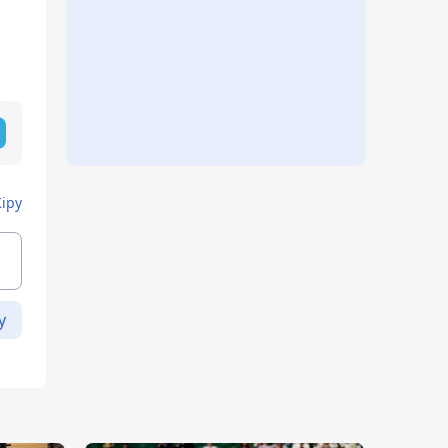
Кіру
у