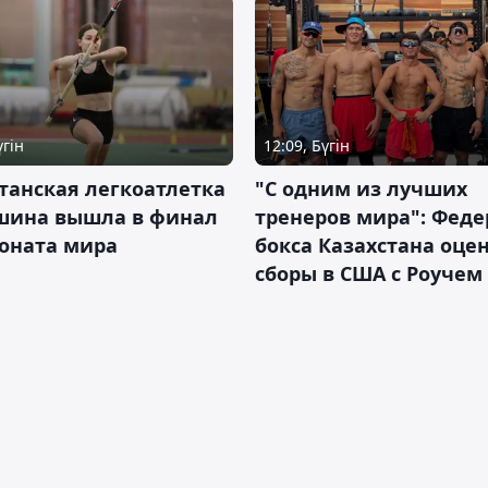
үгін
12:09, Бүгін
танская легкоатлетка
"С одним из лучших
шина вышла в финал
тренеров мира": Фед
оната мира
бокса Казахстана оце
сборы в США с Роучем