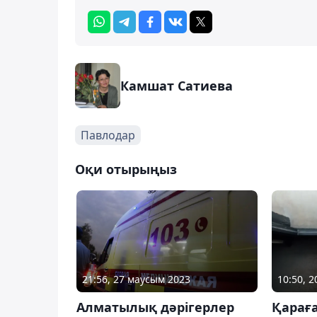
Камшат Сатиева
Павлодар
Оқи отырыңыз
21:56, 27 маусым 2023
10:50, 2
Алматылық дәрігерлер
Қарағ