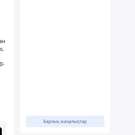
ан
s.
0-
Барлық жаңалықтар