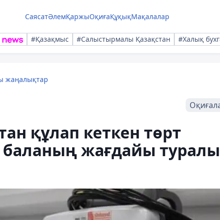
Саясат
Әлем
Қаржы
Оқиға
Құқық
Мақалалар
#Қазақмыс
#Салыстырмалы Қазақстан
#Халық бухг
лы жаңалықтар
Оқиғал
тан құлап кеткен төрт
 баланың жағдайы туралы