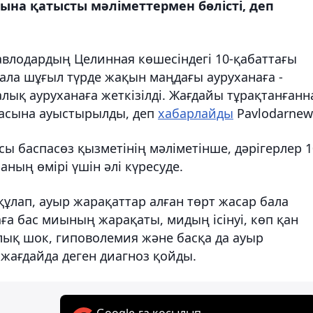
ына қатысты мәліметтермен бөлісті, деп
авлодардың Целинная көшесіндегі 10-қабаттағы
Бала шұғыл түрде жақын маңдағы ауруханаға -
ық ауруханаға жеткізілді. Жағдайы тұрақтанғанн
насына ауыстырылды, деп
хабарлайды
Pavlodarnew
ы баспасөз қызметінің мәліметінше, дәрігерлер 1
аның өмірі үшін әлі күресуде.
құлап, ауыр жарақаттар алған төрт жасар бала
лаға бас миының жарақаты, мидың ісінуі, көп қан
лық шок, гиповолемия және басқа да ауыр
жағдайда деген диагноз қойды.
Google-ға қосылып,