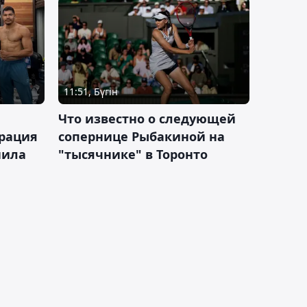
11:51, Бүгін
Что известно о следующей
ерация
сопернице Рыбакиной на
нила
"тысячнике" в Торонто