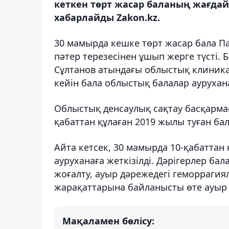
кеткен төрт жасар баланың жағдай
хабарлайды Zakon.kz.
30 мамырда кешке төрт жасар бала П
пәтер терезесінен ұшып жерге түсті. 
Сұлтанов атындағы облыстық клиникал
кейін бала облыстық балалар ауруха
Облыстық денсаулық сақтау басқармас
қабаттан құлаған 2019 жылы туған бал
Айта кетсек, 30 мамырда 10-қабаттан 
ауруханаға жеткізілді. Дәрігерлер ба
жоғалту, ауыр дәрежедегі геморрагия
жарақаттарына байланысты өте ауыр 
Мақаламен бөлісу: