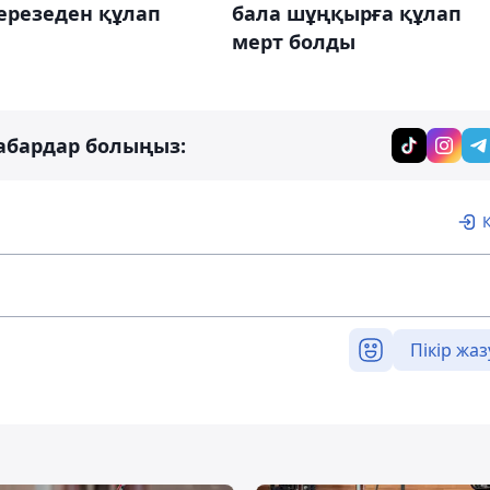
ерезеден құлап
бала шұңқырға құлап
мерт болды
абардар болыңыз:
Пікір жаз