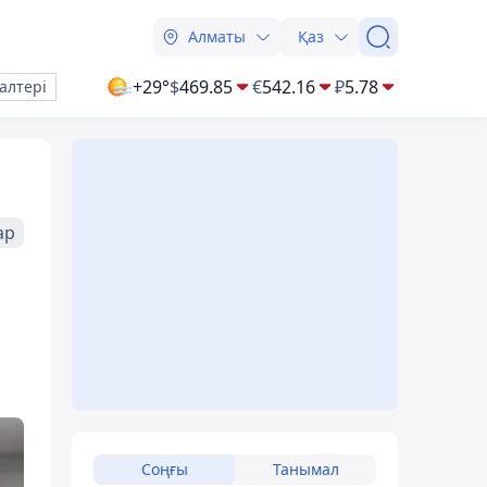
Алматы
Қаз
+29°
$
469.85
€
542.16
₽
5.78
алтері
ар
Соңғы
Танымал