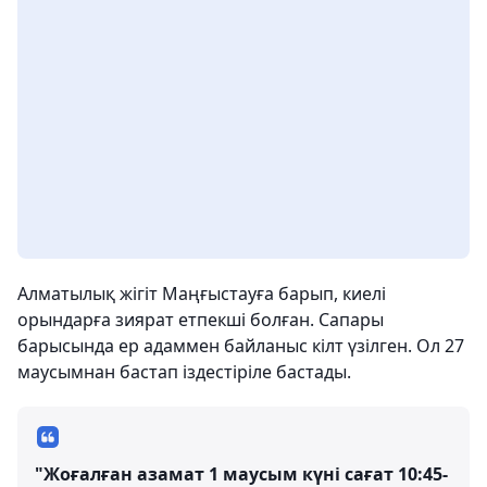
Алматылық жігіт Маңғыстауға барып, киелі
орындарға зиярат етпекші болған. Сапары
барысында ер адаммен байланыс кілт үзілген. Ол 27
маусымнан бастап іздестіріле бастады.
"Жоғалған азамат 1 маусым күні сағат 10:45-