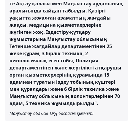
те Ақтау қаласы мен Маңғыстау ауданының
аралығында сайдан табылды. Қазіргі
уақытта жоғалған азаматтың жағдайы
жақсы, медицина қызметкерлеріне
жүгінген жоқ. Іздестіру-құтқару
жұмыстарына Маңғыстау облысының
Төтенше жағдайлар департаментінен 25
жеке құрам, 3 бірлік техника, 2
кинологиялық есеп тобы, Полиция
департаментінен және жергілікті атқарушы
орган қызметкерлерінің құрамында 15
адамнан тұратын іздеу тобының күштері
мен құралдары және 6 бірлік техника және
Маңғыстау облысының волонтерлерінен 70
адам, 5 техника жұмылдырылды".
Маңғыстау облысы ТЖД баспасөз қызметі