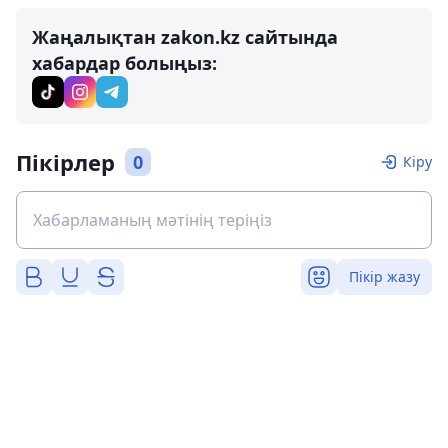
Жаңалықтан zakon.kz сайтында
хабардар болыңыз:
Пікірлер
0
Кіру
Пікір жазу