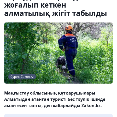
жоғалып кеткен
алматылық жігіт табылды
Сурет: Zakon.kz
Маңғыстау облысының құтқарушылары
Алматыдан атанған туристі бес тәулік ішінде
аман-есен тапты, деп хабарлайды Zakon.kz.