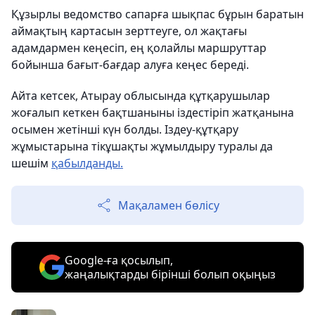
Құзырлы ведомство сапарға шықпас бұрын баратын
аймақтың картасын зерттеуге, ол жақтағы
адамдармен кеңесіп, ең қолайлы маршруттар
бойынша бағыт-бағдар алуға кеңес береді.
Айта кетсек, Атырау облысында құтқарушылар
жоғалып кеткен бақтшаныны іздестіріп жатқанына
осымен жетінші күн болды. Іздеу-құтқару
жұмыстарына тікұшақты жұмылдыру туралы да
шешім
қабылданды.
Мақаламен бөлісу
Google-ға қосылып,
жаңалықтарды бірінші болып оқыңыз