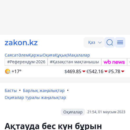
Қаз
Саясат
Әлем
Қаржы
Оқиға
Құқық
Мақалалар
#Референдум-2026
#Қазақстан мақтанышы
+17°
$
469.85
€
542.16
₽
5.78
Басты
Барлық жаңалықтар
Оқиғалар туралы жаңалықтар
Оқиғалар
21:54, 01 маусым 2023
Ақтауда бес күн бұрын