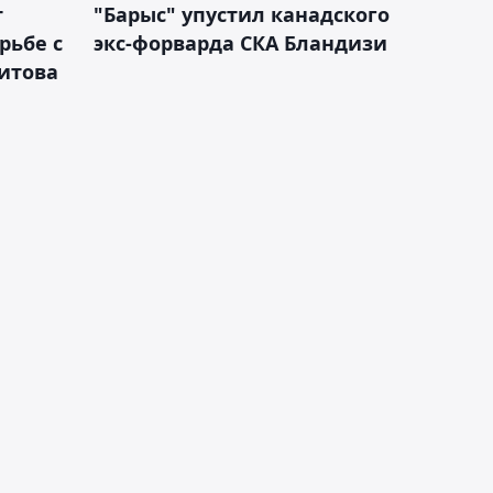
т
"Барыс" упустил канадского
рьбе с
экс-форварда СКА Бландизи
итова