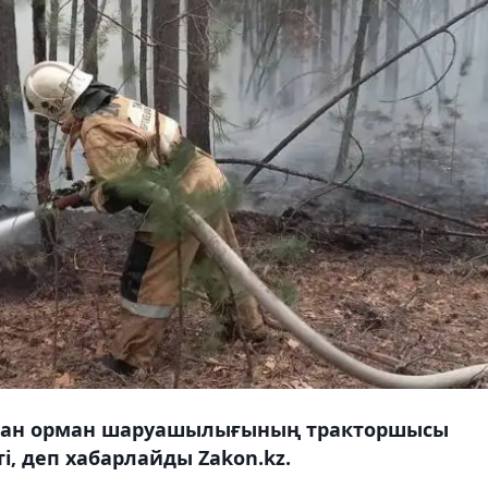
олан орман шаруашылығының тракторшысы
і, деп хабарлайды Zakon.kz.