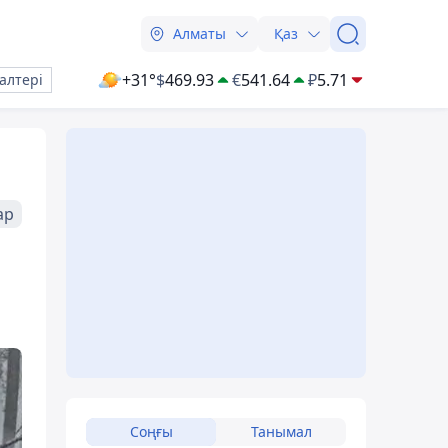
Алматы
Қаз
+31°
$
469.93
€
541.64
₽
5.71
алтері
ар
Соңғы
Танымал