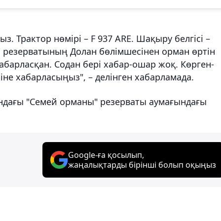
з. Трактор нөмірі – F 937 ARE. Шақыру белгісі –
" резерватының Долан бөлімшесінен орман өртін
хабарласқан. Содан бері хабар-ошар жоқ. Көрген-
ріне хабарласыңыз", – делінген хабарламада.
ндағы "Семей орманы" резерваты аумағындағы
Google-ға қосылып,
жаңалықтарды бірінші болып оқыңыз