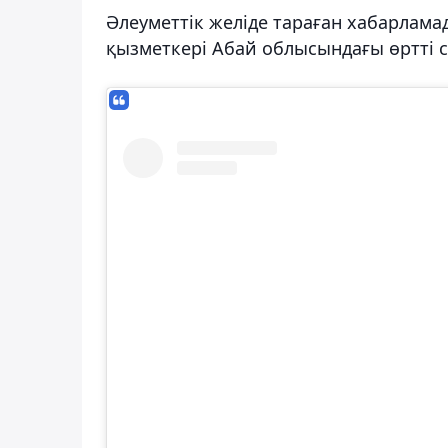
Әлеуметтік желіде тараған хабарлам
қызметкері Абай облысындағы өртті с