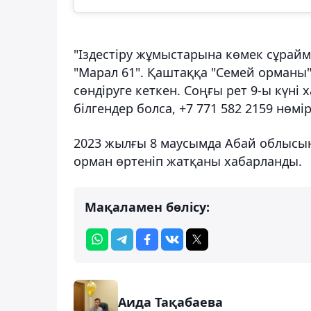
"Іздестіру жұмыстарына көмек сұраймы
"Марал 61". Қаштаққа "Семей орманы
сөндіруге кеткен. Соңғы рет 9-ы күні 
білгендер болса, +7 771 582 2159 нөмі
2023 жылғы 8 маусымда Абай облысы
орман өртеніп жатқаны хабарланды.
Мақаламен бөлісу:
Аида Тақабаева