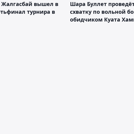
 Жалгасбай вышел в
Шара Буллет проведё
тьфинал турнира в
схватку по вольной бо
обидчиком Куата Хам