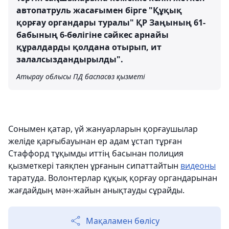
автопатруль жасағымен бірге "Құқық
қорғау органдары туралы" ҚР Заңының 61-
бабының 6-бөлігіне сәйкес арнайы
құралдарды қолдана отырып, ит
залалсыздандырылды".
Атырау облысы ПД баспасөз қызметі
Сонымен қатар, үй жануарларын қорғаушылар
желіде қарғыбауынан ер адам ұстап тұрған
Стаффорд тұқымды иттің басынан полиция
қызметкері таяқпен ұрғанын сипаттайтын
видеоны
таратуда. Волонтерлар құқық қорғау органдарынан
жағдайдың мән-жайын анықтауды сұрайды.
Мақаламен бөлісу