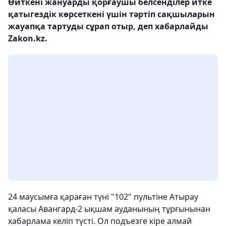
Өйткені жануарды қорғаушы белсенділер итке
қатыгездік көрсеткені үшін тәртіп сақшыларын
жауапқа тартуды сұрап отыр, деп хабарлайды
Zakon.kz.
24 маусымға қараған түні "102" пультіне Атырау
қаласы Авангард-2 ықшам ауданының тұрғынынан
хабарлама келіп түсті. Ол подъезге кіре алмай