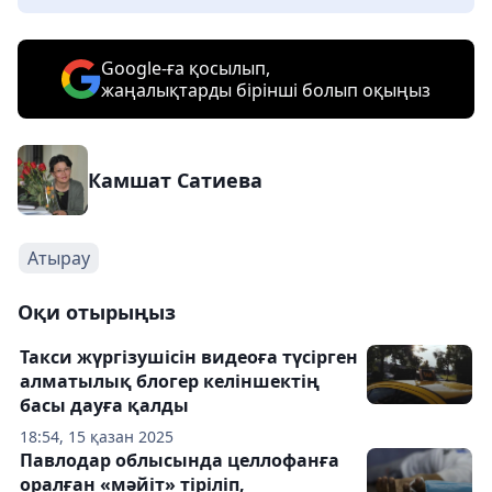
Google-ға қосылып,
жаңалықтарды бірінші болып оқыңыз
Камшат Сатиева
Атырау
Оқи отырыңыз
Такси жүргізушісін видеоға түсірген
алматылық блогер келіншектің
басы дауға қалды
18:54, 15 қазан 2025
Павлодар облысында целлофанға
оралған «мәйіт» тіріліп,