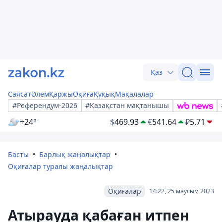
Қаз
Саясат
Әлем
Қаржы
Оқиға
Құқық
Мақалалар
#Референдум-2026
#Қазақстан мақтанышы
+24°
$
469.93
€
541.64
₽
5.71
Басты
Барлық жаңалықтар
Оқиғалар туралы жаңалықтар
Оқиғалар
14:22, 25 маусым 2023
Атырауда қабаған итпен