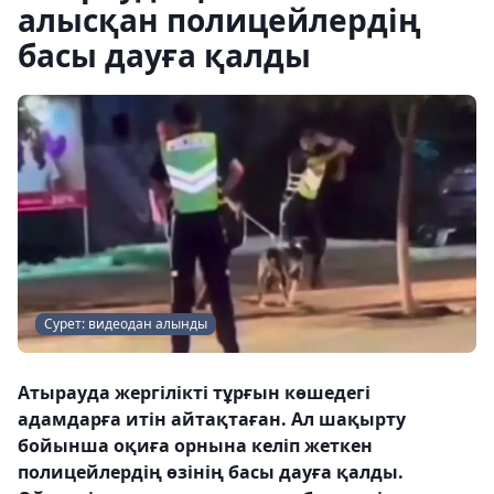
алысқан полицейлердің
басы дауға қалды
Сурет: видеодан алынды
Атырауда жергілікті тұрғын көшедегі
адамдарға итін айтақтаған. Ал шақырту
бойынша оқиға орнына келіп жеткен
полицейлердің өзінің басы дауға қалды.