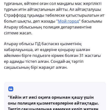
тұрғанын, өйткені оған сол маңдағы мас жергілікті
тұрғын итін айтақтағынын айтты. Ал айтақталушы
Страффорд тұқымды төбелеске қатыстырылатын ит
болып шықты, деп жазады "
Мой город
" басылымы
Атырау облысының полиция департаментіне
сілтеме жасап.
Атырау облысы ПД баспасөз қызметінің
хабарлауынша, ит өздеріне қоңырау шалған
әйелмен бірге подъезге кірмек болған 31 жастағы
ер адамды тістеп алған. Сондай-ақ тәртіп
сақшысының бірі жарақат алған.
"Кейін ит иесі оқиға орнынан қашу үшін
оны полиция қызметкерлеріне айтақтады.
Тәртіп сақшыларына көмекке келіп жеткен