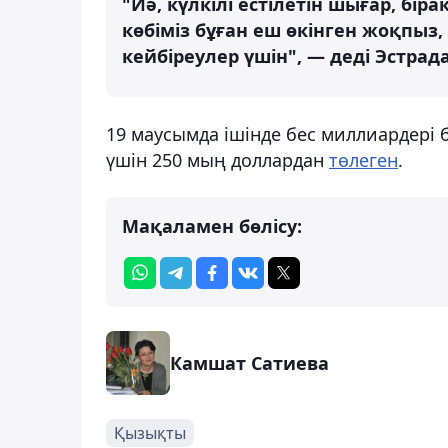
"Иә, күлкілі естілетін шығар, біра
көбіміз бұған еш өкінген жоқпыз
кейбіреулер үшін", — деді Эстрада
19 маусымда ішінде бес миллиардері 
үшін 250 мың доллардан
төлеген
.
Мақаламен бөлісу:
Камшат Сатиева
Қызықты