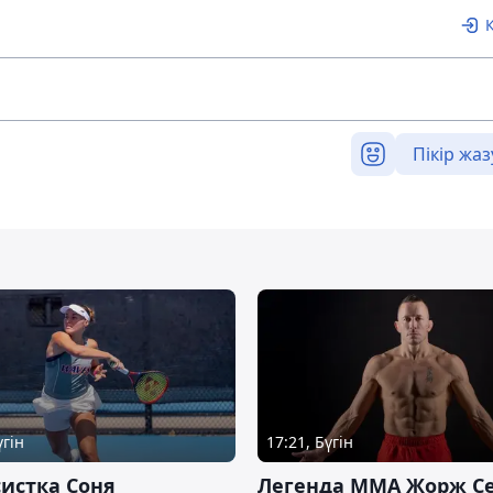
Пікір жаз
үгін
17:21, Бүгін
истка Соня
Легенда ММА Жорж Се