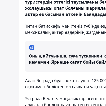
туристердің оттегісі таусылғаны бе
жолаушысы опат болғаны жариялан
актер өз басынан өткенін баяндады
Титан батискафымен (теңіз түбінде өз
мексикалық актер өздерінің жағдайы
Оның айтуынша, суға түскеннен к
кемемен бірнеше сағат бойы бай
Алан Эстрада бұл саяхаты үшін 125 00
оқиғамен бөліскен ол саяхаты уақыты
Эстрада Reutets жаңалықтар агенттігі
алдында барлық қауіп-қатер ескертілг