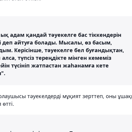
ық адам қандай тәуекелге бас тіккендерін
і деп айтуға болады. Мысалы, өз басым,
дым. Керісінше, тәуекелге бел буғандықтан,
алса, түпсіз тереңдікте мінген кемеміз
йін түсініп жатпастан жаһанамға кете
".
олаушысы тәуекелдерді мұқият зерттеп, оны ұшақ
өтті.