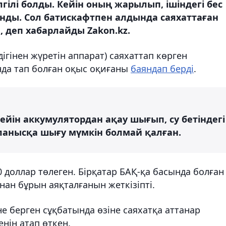
лгілі болды. Кейін оның жарылып, ішіндегі бес
ды. Сол батискафтпен алдында саяхаттаған
, деп хабарлайды Zakon.kz.
дігінен жүретін аппарат) саяхаттап көрген
нда тап болған оқыс оқиғаны
баяндап берді
.
ейін аккумулятордан ақау шығып, су бетіндегі
ланысқа шығу мүмкін болмай қалған.
0 доллар төлеген. Бірқатар БАҚ-қа басында болған
нан бұрын аяқталғанын жеткізіпті.
не берген сұқбатында өзіне саяхатқа аттанар
енін атап өткен.