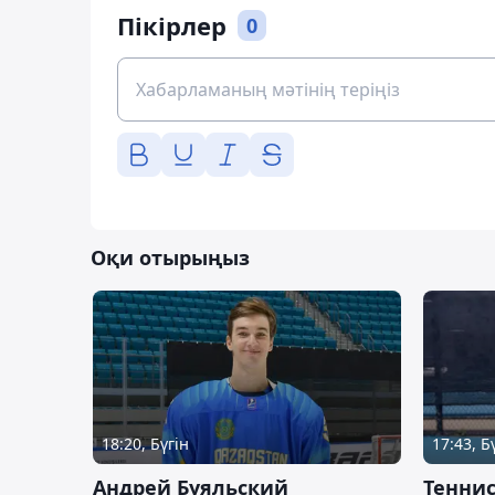
Пікірлер
0
Оқи отырыңыз
18:20, Бүгін
17:43, Б
Андрей Буяльский
Теннис