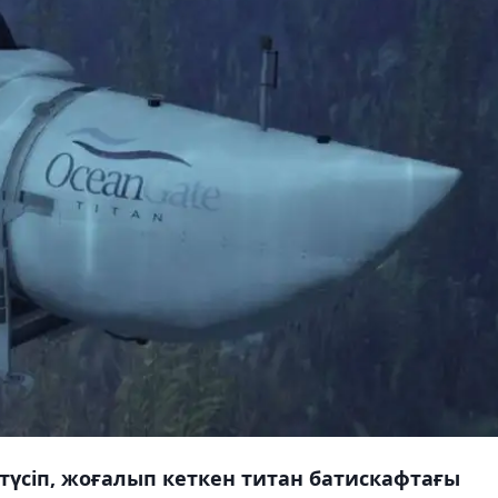
түсіп, жоғалып кеткен титан батискафтағы