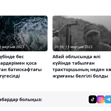
22 маусым 2023
20:59, 13 маусым 2023
түбінде бес
Абай облысында өлі
ардерімен қоса
күйінде табылған
ған батискафтағы
тракторшының неден кө
түгесілді
жұмғаны белгілі болды
абардар болыңыз: