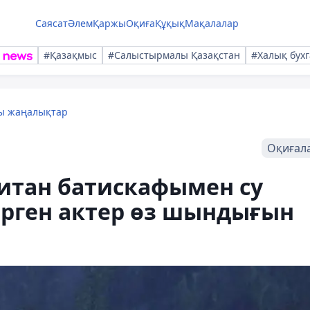
Саясат
Әлем
Қаржы
Оқиға
Құқық
Мақалалар
#Қазақмыс
#Салыстырмалы Қазақстан
#Халық бухг
лы жаңалықтар
Оқиғал
 Титан батискафымен су
өрген актер өз шындығын