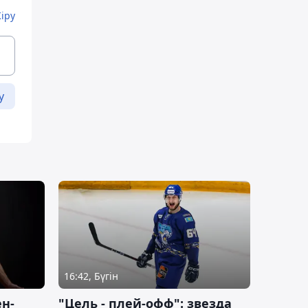
Кіру
у
16:42, Бүгін
н-
"Цель - плей-офф": звезда