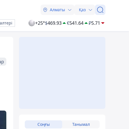
Алматы
Қаз
+25°
$
469.93
€
541.64
₽
5.71
алтері
ар
Соңғы
Танымал