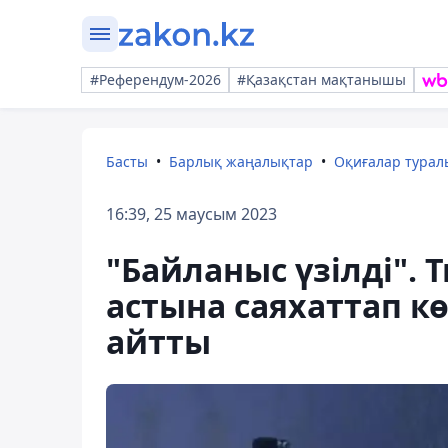
#Референдум-2026
#Қазақстан мақтанышы
Басты
Барлық жаңалықтар
Оқиғалар тура
16:39, 25 маусым 2023
"Байланыс үзілді".
астына саяхаттап к
айтты