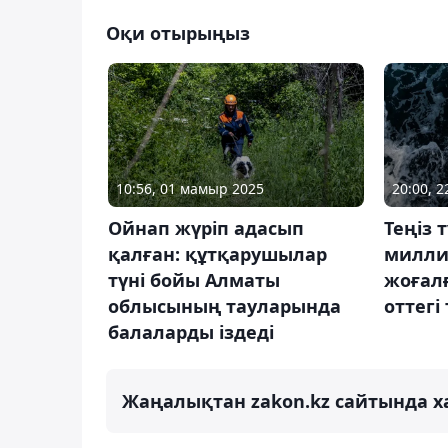
Оқи отырыңыз
10:56, 01 мамыр 2025
20:00, 
Ойнап жүріп адасып
Теңіз 
қалған: құтқарушылар
милли
түні бойы Алматы
жоғал
облысының тауларында
оттегі 
балаларды іздеді
Жаңалықтан zakon.kz сайтында х