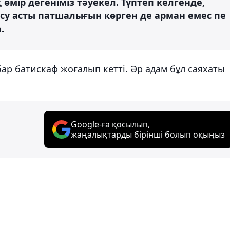
қ өмір дегеніміз тәуекел. Түптеп келгенде,
, су асты патшалығын көрген де арман емес пе
.
бар батискаф жоғалып кетті. Әр адам бұл саяхаты
Google-ға қосылып,
жаңалықтарды бірінші болып оқыңыз