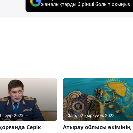
жаңалықтарды бірінші болып оқыңыз
8 сәуір 2023
20:55, 02 қыркүйек 2022
орғанда Серік
Атырау облысы әкімінің