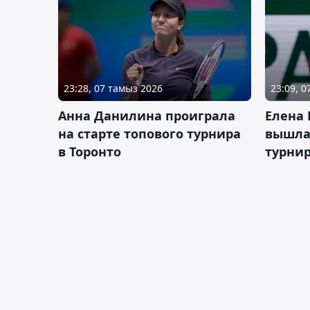
23:28, 07 тамыз 2026
23:09, 
Анна Данилина проиграла
Елена 
на старте топового турнира
вышла 
в Торонто
турнир