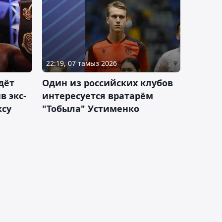
22:19, 07 тамыз 2026
дёт
Один из российских клубов
 экс-
интересуется вратарём
ксу
"Тобыла" Устименко