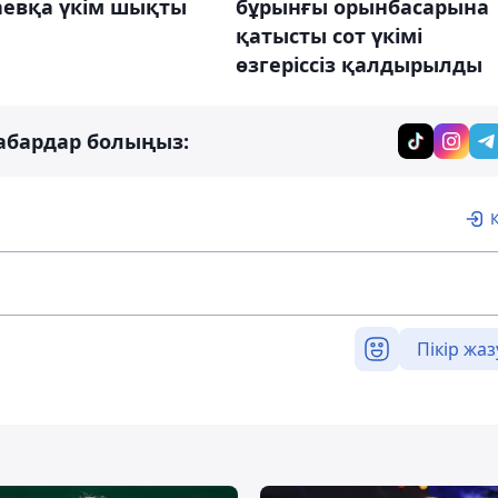
аевқа үкім шықты
бұрынғы орынбасарына
қатысты сот үкімі
өзгеріссіз қалдырылды
абардар болыңыз:
Пікір жаз