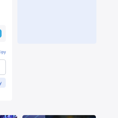
Кіру
у