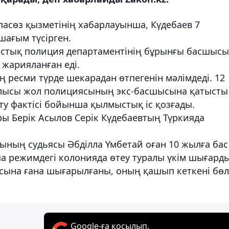
пасөз қызметінің хабарлауынша, Күдебаев 7
шағым түсірген.
ыстық полиция департаментінің бұрынғы басшысы
 жарияланған еді.
ң ресми түрде шекарадан өтпегенін мәлімдеді. 12
облысы жол полициясының экс-басшысына қатысты
ту фактісі бойынша қылмыстық іс қозғады.
ры Берік Асылов Серік Күдебаевтың Түркияда
тының судьясы Әбділла Үмбетай оған 10 жылға бас
 режимдегі колонияда өтеу туралы үкім шығарды
асына ғана шығарылғаны, оның қашып кеткені бө
Google-ға қосылып,