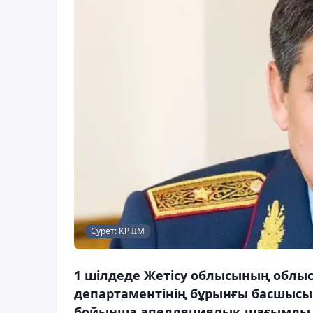
Сурет: ҚР ІІМ
1 шілдеде Жетісу облысының облы
департаментінің бұрынғы басшысы
бойынша апелляциялық шағымды қа