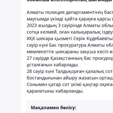
Алматы полиция департаментінің бас
маусымда үкімді қайта қарауға қарсы 
2023 жылдың 3 сәуірінде Алматы обл
сотқа келмей, оған халықаралық іздеу
ҰҚК шекара қызметі Серік Күдебаевты
сәуір күні Бас прокуратура Алматы 
мемлекеттік шекараны заңсыз кесіп ө
27 сәуірде Қазақстанның бас прокуро
ұсталғанын хабарлады.
28 сәуір күні Талдықорған қалалық со
бостандығынан айыру жазасын орташа
Сонымен қатар сот үкімі қаңтар оқиғ
қаралатыны хабарланды.
Мақаламен бөлісу: