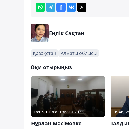
Еңлік Сақтан
Қазақстан
Алматы облысы
Оқи отырыңыз
18:05, 01 желтоқсан 2023
16:46, 2
Нұрлан Мәсімовке
Талдық