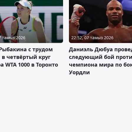
07 тамыз 2026
22:52, 07 тамыз 2026
Рыбакина с трудом
Даниэль Дюбуа прове
в четвёртый круг
следующий бой против
а WTA 1000 в Торонто
чемпиона мира по бо
Уордли