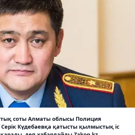
стық соты Алматы облысы Полиция
 Серік Күдебаевқа қатысты қылмыстық іс
рады, деп хабарлайды Zakon.kz.