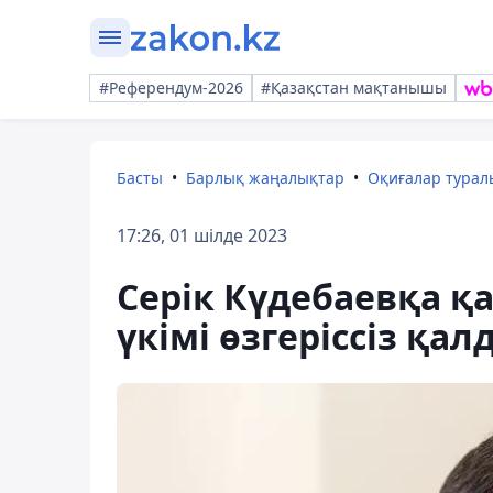
#Референдум-2026
#Қазақстан мақтанышы
Басты
Барлық жаңалықтар
Оқиғалар тура
17:26, 01 шілде 2023
Серік Күдебаевқа қ
үкімі өзгеріссіз қ