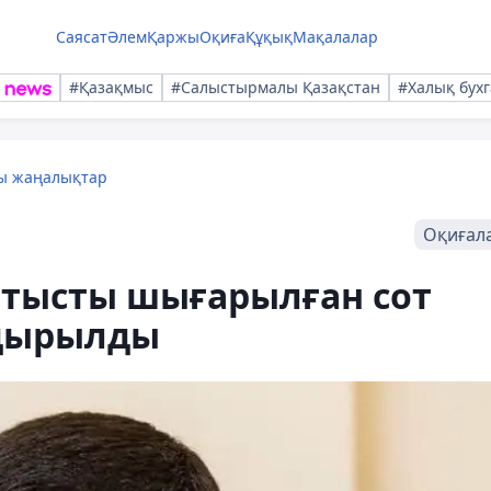
Саясат
Әлем
Қаржы
Оқиға
Құқық
Мақалалар
#Қазақмыс
#Салыстырмалы Қазақстан
#Халық бухг
лы жаңалықтар
Оқиғал
атысты шығарылған сот
алдырылды