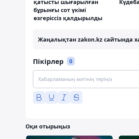
қатысты шығарылған
Күдеб
бұрынғы сот үкімі
өзгеріссіз қалдырылды
Жаңалықтан zakon.kz сайтында х
Пікірлер
0
Оқи отырыңыз