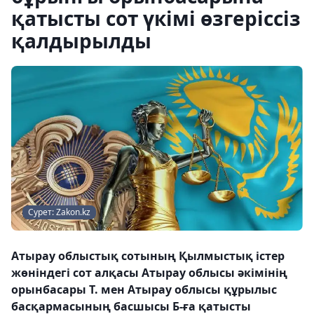
қатысты сот үкімі өзгеріссіз
қалдырылды
Сурет: Zakon.kz
Атырау облыстық сотының Қылмыстық істер
жөніндегі сот алқасы Атырау облысы әкімінің
орынбасары Т. мен Атырау облысы құрылыс
басқармасының басшысы Б-ға қатысты