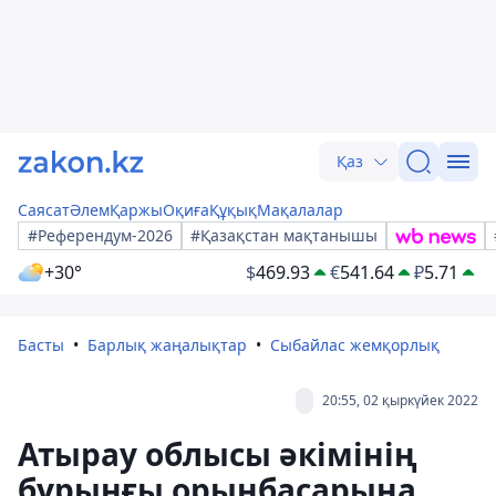
Қаз
Саясат
Әлем
Қаржы
Оқиға
Құқық
Мақалалар
#Референдум-2026
#Қазақстан мақтанышы
+30°
$
469.93
€
541.64
₽
5.71
Басты
Барлық жаңалықтар
Сыбайлас жемқорлық
20:55, 02 қыркүйек 2022
Атырау облысы әкімінің
бұрынғы орынбасарына