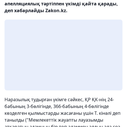
апелляциялық тәртіппен үкімді қайта қарады,
деп хабарлайды Zakon.kz.
Наразылық тудырған үкімге сәйкес, ҚР ҚК-нің 24-
бабының 3-бөлігінде, 366-бабының 4-бөлігінде
көзделген қылмыстарды жасағаны үшін Т. кінәлі деп
танылды ("Мемлекеттік жауапты лауазымды
атқаратын адамның бір топ адаммен алдын ала сөз