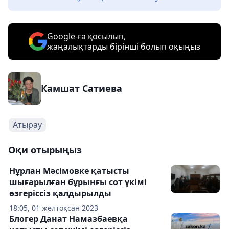
Google-ға қосылып,
жаңалықтарды бірінші болып оқыңыз
Камшат Сатиева
Атырау
Оқи отырыңыз
Нұрлан Мәсімовке қатысты
шығарылған бұрынғы сот үкімі
өзгеріссіз қалдырылды
18:05, 01 желтоқсан 2023
Блогер Данат Намазбаевқа