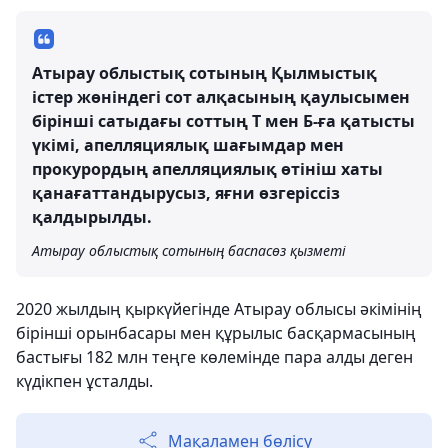
Атырау облыстық сотының Қылмыстық
істер жөніндегі сот алқасының қаулысымен
бірінші сатыдағы соттың Т мен Б-ға қатысты
үкімі, апелляциялық шағымдар мен
прокурордың апелляциялық өтініш хаты
қанағаттандырусыз, яғни өзгеріссіз
қалдырылды.
Атырау облыстық сотының баспасөз қызметі
2020 жылдың қыркүйегінде Атырау облысы әкімінің
бірінші орынбасары мен құрылыс басқармасының
бастығы 182 млн теңге көлемінде пара алды деген
күдікпен ұсталды.
Мақаламен бөлісу