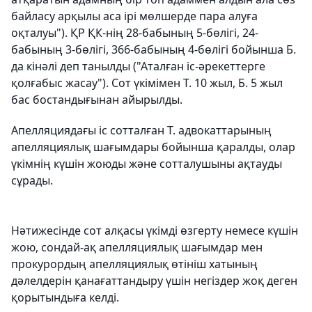
байласу арқылы аса ірі мөлшерде пара алуға
оқталуы"). ҚР ҚК-нің 28-бабының 5-бөлігі, 24-
бабының 3-бөлігі, 366-бабының 4-бөлігі бойынша Б.
да кінәлі деп танылды ("Аталған іс-әрекеттерге
қолғабыс жасау"). Сот үкімімен Т. 10 жыл, Б. 5 жыл
бас бостандығынан айырылды.
Апелляциядағы іс сотталған Т. адвокаттарының
апелляциялық шағымдары бойынша қаралды, олар
үкімнің күшін жоюды және сотталушыны ақтауды
сұрады.
Нәтижесінде сот алқасы үкімді өзгерту немесе күшін
жою, сондай-ақ апелляциялық шағымдар мен
прокурордың апелляциялық өтініш хатының
дәлелдерін қанағаттандыру үшін негіздер жоқ деген
қорытындыға келді.