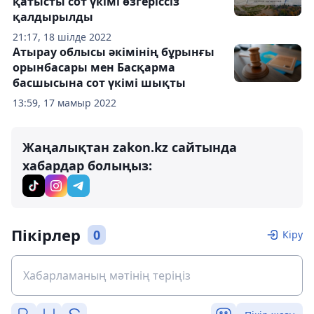
қатысты сот үкімі өзгеріссіз
қалдырылды
21:17, 18 шілде 2022
Атырау облысы әкімінің бұрынғы
орынбасары мен Басқарма
басшысына сот үкімі шықты
13:59, 17 мамыр 2022
Жаңалықтан zakon.kz сайтында
хабардар болыңыз:
Пікірлер
0
Кіру