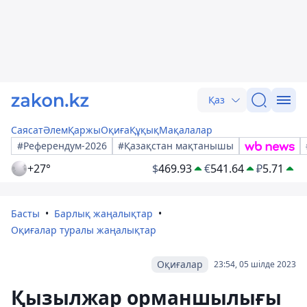
Қаз
Саясат
Әлем
Қаржы
Оқиға
Құқық
Мақалалар
#Референдум-2026
#Қазақстан мақтанышы
+27°
$
469.93
€
541.64
₽
5.71
Басты
Барлық жаңалықтар
Оқиғалар туралы жаңалықтар
Оқиғалар
23:54, 05 шілде 2023
Қызылжар орманшылығы