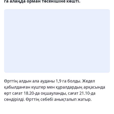
га алаңда орман төсенішіне көшті.
Өрттің алдын ала ауданы 1,9 га болды. Жедел
қабылданған күштер мен құралдардың арқасында
өрт сағат 18.20-да оқшауланды, сағат 21.10-да
сөндірілді. Өрттің себебі анықталып жатыр.