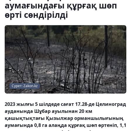
аумағындағы құрғақ шөп
өрті сөндірілді
Сурет: Zakon.kz
2023 жылғы 5 шілдеде сағат 17.28-де Целиноград
ауданында Шұбар ауылынан 20 км
қашықтықтағы Қызылжар орманшылығының
аумағында 0,8 га алаңда құрғақ шөп өртеніп, 1,1