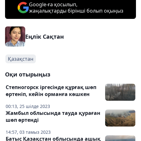
Google-ға қосылып,
жаңалықтарды бірінші болып оқыңыз
Еңлік Сақтан
Қазақстан
Оқи отырыңыз
Степногорск іргесінде құрғақ шөп
өртеніп, кейін орманға көшкен
00:13, 25 шілде 2023
Жамбыл облысында тауда қураған
шөп өртенді
14:57, 03 тамыз 2023
Батыс Қазақстан облысында ашық