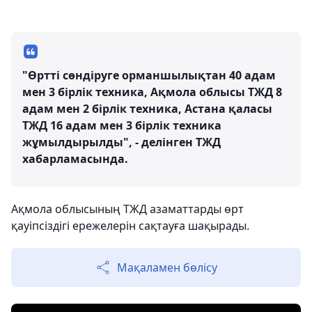
"Өртті сөндіруге орманшылықтан 40 адам
мен 3 бірлік техника, Ақмола облысы ТЖД 8
адам мен 2 бірлік техника, Астана қаласы
ТЖД 16 адам мен 3 бірлік техника
жұмылдырылды", - делінген ТЖД
хабарламасында.
Ақмола облысының ТЖД азаматтарды өрт
қауіпсіздігі ережелерін сақтауға шақырады.
Мақаламен бөлісу