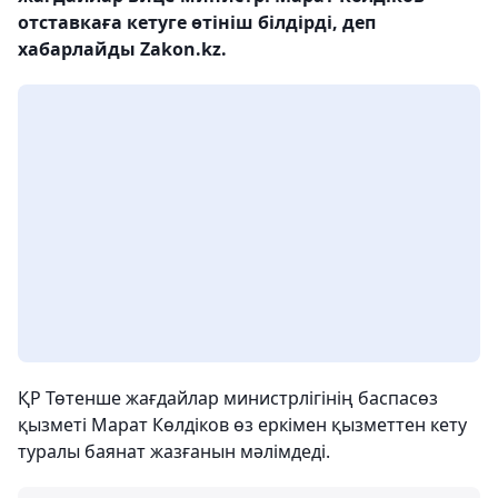
отставкаға кетуге өтініш білдірді, деп
хабарлайды Zakon.kz.
ҚР Төтенше жағдайлар министрлігінің баспасөз
қызметі Марат Көлдіков өз еркімен қызметтен кету
туралы баянат жазғанын мәлімдеді.