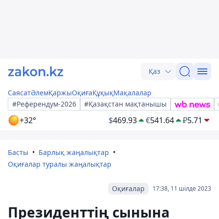
Қаз
Саясат
Әлем
Қаржы
Оқиға
Құқық
Мақалалар
#Референдум-2026
#Қазақстан мақтанышы
+32°
$
469.93
€
541.64
₽
5.71
Басты
Барлық жаңалықтар
Оқиғалар туралы жаңалықтар
Оқиғалар
17:38, 11 шілде 2023
Президенттің сынына