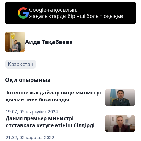
Google-ға қосылып,
жаңалықтарды бірінші болып оқыңыз
Аида Тақабаева
Қазақстан
Оқи отырыңыз
Төтенше жағдайлар вице-министрі
қызметінен босатылды
19:07, 05 қыркүйек 2024
Дания премьер-министрі
отставкаға кетуге өтініш білдірді
21:32, 02 қараша 2022