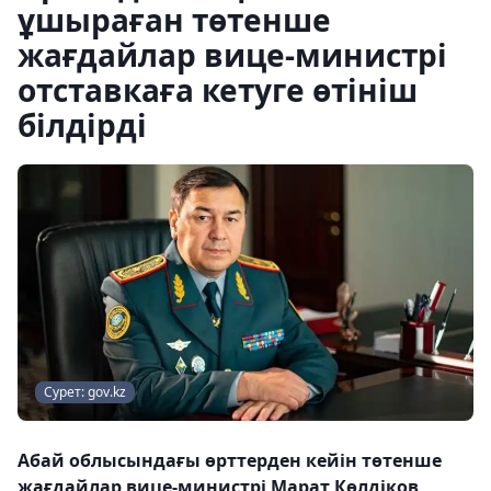
ұшыраған төтенше
жағдайлар вице-министрі
отставкаға кетуге өтініш
білдірді
Сурет: gov.kz
Абай облысындағы өрттерден кейін төтенше
жағдайлар вице-министрі Марат Көлдіков