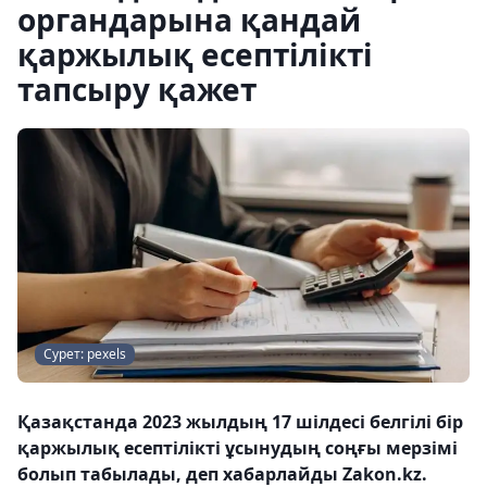
органдарына қандай
қаржылық есептілікті
тапсыру қажет
Сурет: pexels
Қазақстанда 2023 жылдың 17 шілдесі белгілі бір
қаржылық есептілікті ұсынудың соңғы мерзімі
болып табылады, деп хабарлайды Zakon.kz.