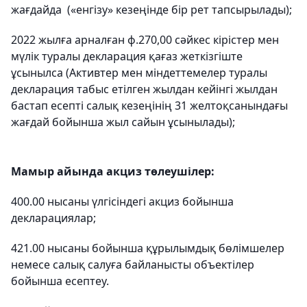
жағдайда («енгізу» кезеңінде бір рет тапсырылады);
2022 жылға арналған ф.270,00 сәйкес кірістер мен
мүлік туралы декларация қағаз жеткізгіште
ұсынылса (Активтер мен міндеттемелер туралы
декларация табыс етілген жылдан кейінгі жылдан
бастап есепті салық кезеңінің 31 желтоқсанындағы
жағдай бойынша жыл сайын ұсынылады);
Мамыр айында акциз төлеушілер:
400.00 нысаны үлгісіндегі акциз бойынша
декларациялар;
421.00 нысаны бойынша құрылымдық бөлімшелер
немесе салық салуға байланысты объектілер
бойынша есептеу.