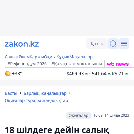
Қаз
Саясат
Әлем
Қаржы
Оқиға
Құқық
Мақалалар
#Референдум-2026
#Қазақстан мақтанышы
+33°
$
469.93
€
541.64
₽
5.71
Басты
Барлық жаңалықтар
Оқиғалар туралы жаңалықтар
Оқиғалар
10:09, 14 шілде 2023
18 шілдеге дейін салық