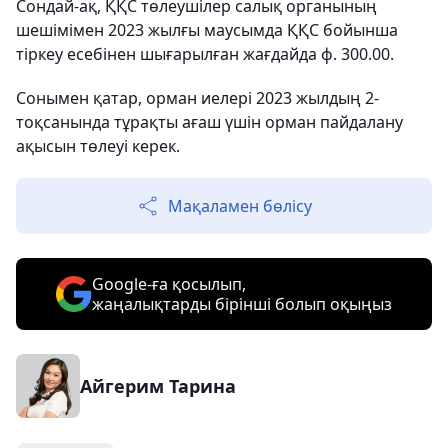
Сондай-ақ, ҚҚС төлеушілер салық органының
шешімімен 2023 жылғы маусымда ҚҚС бойынша
тіркеу есебінен шығарылған жағдайда ф. 300.00.
Сонымен қатар, орман иелері 2023 жылдың 2-
тоқсанында тұрақты ағаш үшін орман пайдалану
ақысын төлеуі керек.
Мақаламен бөлісу
Google-ға қосылып,
жаңалықтарды бірінші болып оқыңыз
Айгерим Тарина