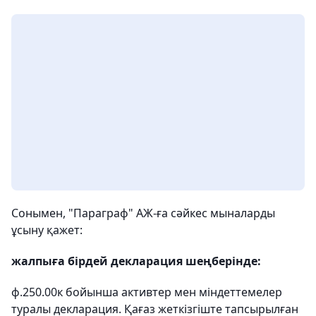
Сонымен, "Параграф" АЖ-ға сәйкес мыналарды
ұсыну қажет:
жалпыға бірдей декларация шеңберінде:
ф.250.00к бойынша активтер мен міндеттемелер
туралы декларация. Қағаз жеткізгіште тапсырылған