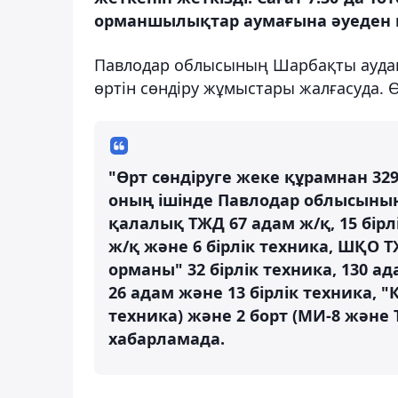
орманшылықтар аумағына әуеден шо
Павлодар облысының Шарбақты ауда
өртін сөндіру жұмыстары жалғасуда. 
"Өрт сөндіруге жеке құрамнан 329
оның ішінде Павлодар облысының 
қалалық ТЖД 67 адам ж/қ, 15 бір
ж/қ және 6 бірлік техника, ШҚО ТЖ
орманы" 32 бірлік техника, 130 ад
26 адам және 13 бірлік техника, 
техника) және 2 борт (МИ-8 жән
хабарламада.