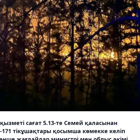
 қызметі сағат 5.13-те Семей қаласынан
и-171 тікұшақтары қосымша көмекке келіп
өтенше жағдайлар министрі мен облыс әкімі