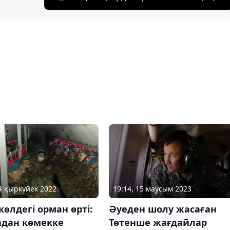
19:14, 15 маусым 2023
04 қыркүйек 2022
Әуеден шолу жасаған
өлдегі орман өрті:
Төтенше жағдайлар
адан көмекке