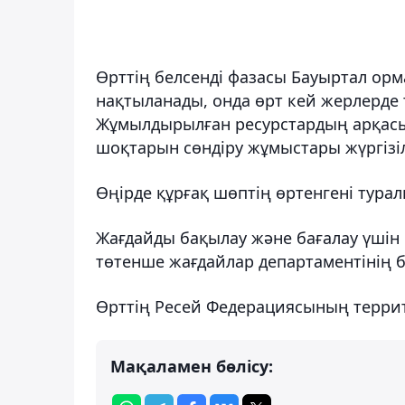
Өрттің белсенді фазасы Бауыртал ор
нақтыланады, онда өрт кей жерлерде
Жұмылдырылған ресурстардың арқасы
шоқтарын сөндіру жұмыстары жүргізілу
Өңірде құрғақ шөптің өртенгені турал
Жағдайды бақылау және бағалау үшін 
төтенше жағдайлар департаментінің
Өрттің Ресей Федерациясының террит
Мақаламен бөлісу: