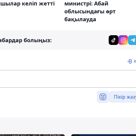
министрі: Абай
шылар келіп жетті
облысындағы өрт
бақылауда
абардар болыңыз:
Пікір жаз