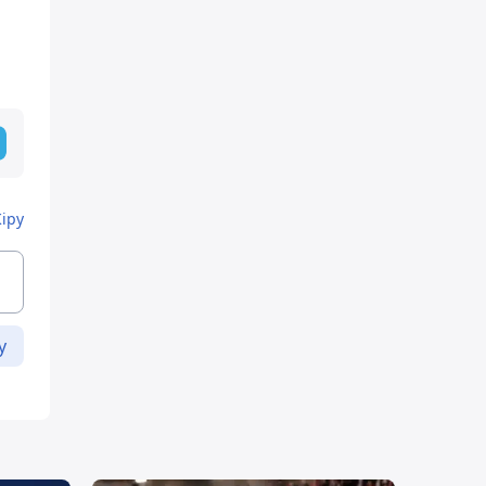
Кіру
у