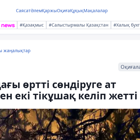
Саясат
Әлем
Қаржы
Оқиға
Құқық
Мақалалар
#Қазақмыс
#Салыстырмалы Қазақстан
#Халық бухг
лы жаңалықтар
Оқиғал
ғы өртті сөндіруге ат
н екі тікұшақ келіп жетті