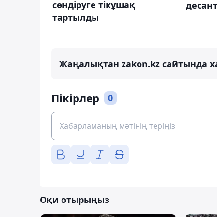
сөндіруге тікұшақ
десант
тартылды
Жаңалықтан zakon.kz сайтында х
Пікірлер
0
Оқи отырыңыз