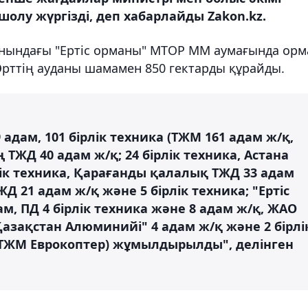
лу жүргізді, деп хабарлайды Zakon.kz.
нындағы "Ертіс орманы" МТОР ММ аумағында орм
Өрттің ауданы шамамен 850 гектарды құрайды.
 адам, 101 бірлік техника (ТЖМ 161 адам ж/қ,
ТЖД 40 адам ж/қ; 24 бірлік техника, Астана
лік техника, Қарағанды қалалық ТЖД 33 адам
Д 21 адам ж/қ және 5 бірлік техника; "Ертіс
ам, ПД 4 бірлік техника және 8 адам ж/қ, ЖАО
"Қазақстан Алюминийі" 4 адам ж/қ және 2 бірлі
е ТЖМ Еврокоптер) жұмылдырылды", делінген