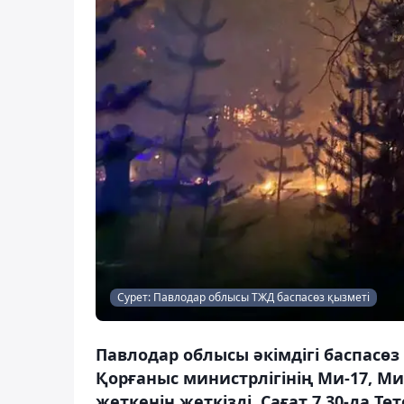
Сурет: Павлодар облысы ТЖД баспасөз қызметі
Павлодар облысы әкімдігі баспасөз
Қорғаныс министрлігінің Ми-17, М
жеткенін жеткізді. Сағат 7.30-да Т