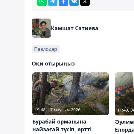
Камшат Сатиева
Павлодар
Оқи отырыңыз
19:48, 17 маусым 2026
11:49, 
Бурабай орманына
Әулиек
найзағай түсіп, өртті
Елорд