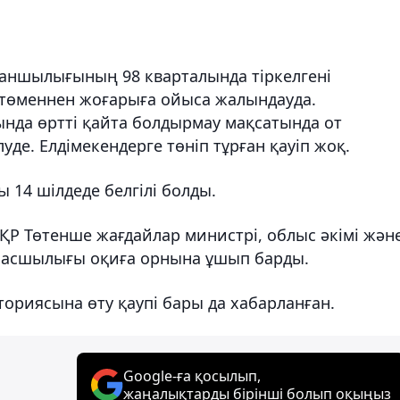
маншылығының 98 кварталында тіркелгені
 төменнен жоғарыға ойыса жалындауда.
нда өртті қайта болдырмау мақсатында от
де. Елдімекендерге төніп тұрған қауіп жоқ.
ы 14 шілдеде белгілі болды.
ҚР Төтенше жағдайлар министрі, облыс әкімі жән
 басшылығы оқиға орнына ұшып барды.
ориясына өту қаупі бары да хабарланған.
Google-ға қосылып,
жаңалықтарды бірінші болып оқыңыз