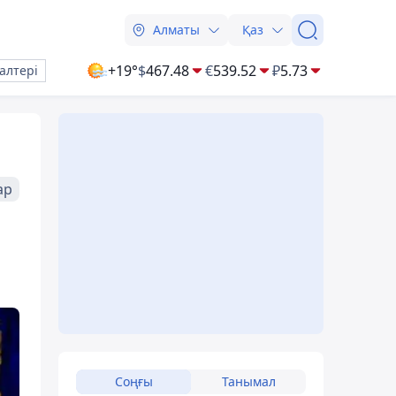
Алматы
Қаз
+19°
$
467.48
€
539.52
₽
5.73
алтері
ар
Соңғы
Танымал