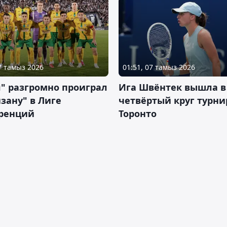
07 тамыз 2026
01:51, 07 тамыз 2026
" разгромно проиграл
Ига Швёнтек вышла в
зану" в Лиге
четвёртый круг турни
ренций
Торонто