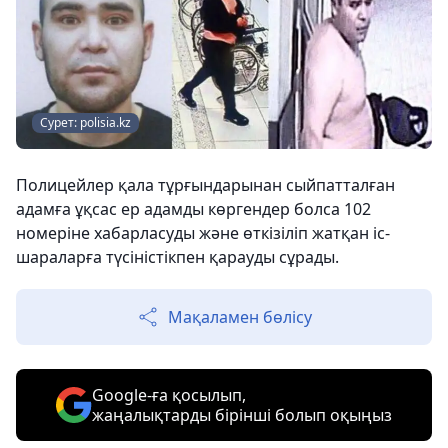
Сурет: polisia.kz
Полицейлер қала тұрғындарынан сыйпатталған
адамға ұқсас ер адамды көргендер болса 102
номеріне хабарласуды және өткізіліп жатқан іс-
шараларға түсіністікпен қарауды сұрады.
Мақаламен бөлісу
Google-ға қосылып,
жаңалықтарды бірінші болып оқыңыз