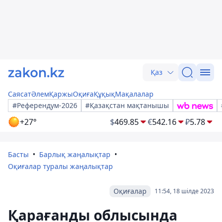
Қаз
Саясат
Әлем
Қаржы
Оқиға
Құқық
Мақалалар
#Референдум-2026
#Қазақстан мақтанышы
+27°
$
469.85
€
542.16
₽
5.78
Басты
Барлық жаңалықтар
Оқиғалар туралы жаңалықтар
Оқиғалар
11:54, 18 шілде 2023
Қарағанды ​​облысында