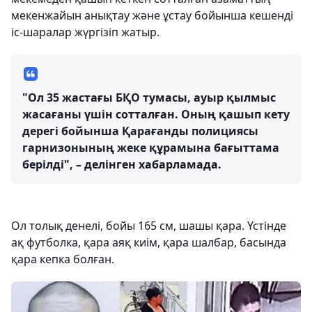
мекенжайын анықтау және ұстау бойынша кешенді
іс-шаралар жүргізіп жатыр.
"Ол 35 жастағы БҚО тумасы, ауыр қылмыс
жасағаны үшін сотталған. Оның қашып кету
дерегі бойынша Қарағанды полициясы
гарнизонының жеке құрамына бағыттама
берілді", – делінген хабарламада.
Ол толық денелі, бойы 165 см, шашы қара. Үстінде
ақ футболка, қара аяқ киім, қара шалбар, басында
қара кепка болған.