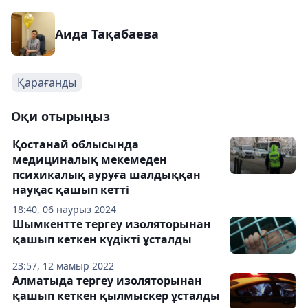
Аида Тақабаева
Қарағанды
Оқи отырыңыз
Қостанай облысында
медициналық мекемеден
психикалық ауруға шалдыққан
науқас қашып кетті
18:40, 06 наурыз 2024
Шымкентте тергеу изоляторынан
қашып кеткен күдікті ұсталды
23:57, 12 мамыр 2022
Алматыда тергеу изоляторынан
қашып кеткен қылмыскер ұсталды