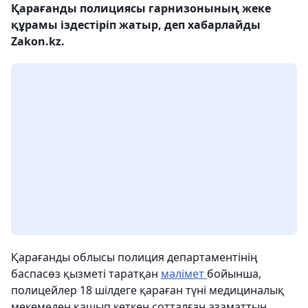
Қарағанды полициясы гарнизонының жеке
құрамы іздестіріп жатыр, деп хабарлайды
Zakon.kz.
Қарағанды облысы полиция департаментінің
баспасөз қызметі таратқан
мәлімет
бойынша,
полицейлер 18 шілдеге қараған түні медициналық
мекемеден қашып кеткен сотталған азаматтың