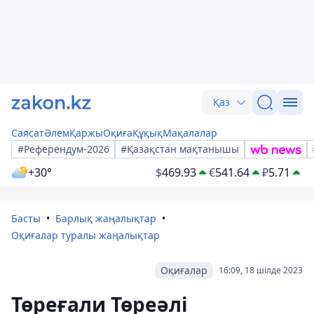
Қаз
Саясат
Әлем
Қаржы
Оқиға
Құқық
Мақалалар
#Референдум-2026
#Қазақстан мақтанышы
+30°
$
469.93
€
541.64
₽
5.71
Басты
Барлық жаңалықтар
Оқиғалар туралы жаңалықтар
Оқиғалар
16:09, 18 шілде 2023
Төреғали Төреәлі