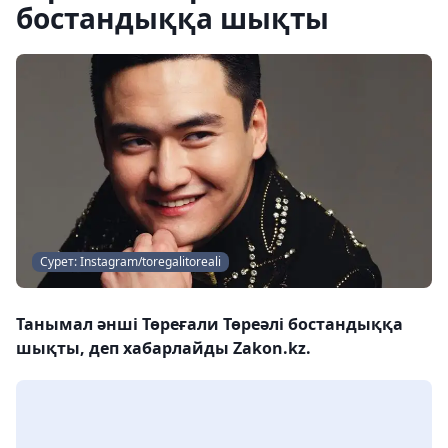
бостандыққа шықты
Сурет: Instagram/toregalitoreali
Танымал әнші Төреғали Төреәлі бостандыққа
шықты, деп хабарлайды Zakon.kz.