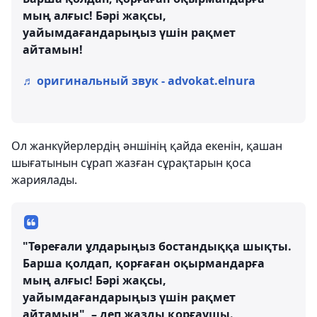
мың алғыс! Бәрі жақсы,
уайымдағандарыңыз үшін рақмет
айтамын!
♬ оригинальный звук - advokat.elnura
Ол жанкүйерлердің әншінің қайда екенін, қашан
шығатынын сұрап жазған сұрақтарын қоса
жариялады.
"Төреғали ұлдарыңыз бостандыққа шықты.
Барша қолдап, қорғаған оқырмандарға
мың алғыс! Бәрі жақсы,
уайымдағандарыңыз үшін рақмет
айтамын", – деп жазды қорғаушы.