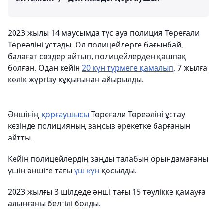
2023 жылы 14 маусымда түс ауа полиция Төреғали
Төреәліні ұстады. Ол полицейлерге бағынбай,
балағат сөздер айтып, полицейлерден қашпақ
болған. Одан кейін
20 күн түрмеге қамалып
, 7 жылға
көлік жүргізу құқығынан айырылды.
Әншінің
қорғаушысы
Төреғали Төреәліні ұстау
кезінде полицияның заңсыз әрекетке барғанын
айтты.
Кейін полицейлердің заңды талабын орындамағаны
үшін әншіге тағы
үш күн
қосылды.
2023 жылғы 3 шілдеде әнші тағы 15 тәулікке қамауға
алынғаны белгілі болды.