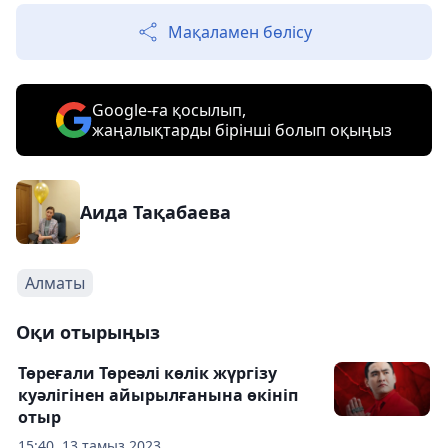
Мақаламен бөлісу
Google-ға қосылып,
жаңалықтарды бірінші болып оқыңыз
Аида Тақабаева
Алматы
Оқи отырыңыз
Төреғали Төреәлі көлік жүргізу
куәлігінен айырылғанына өкініп
отыр
15:40, 13 тамыз 2023