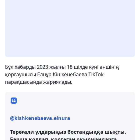
Бұл хабарды 2023 жылғы 18 шілде күні әншінің
қорғаушысы Елнұр Кішкенебаева TikTok
парақшасында жариялады.
@kishkenebaeva.elnura
Төреғали ұлдарыңыз бостандыққа шықты.
Барша қолдап, қорғаған оқырмандарға